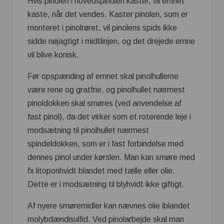
Hvis pinolen i hovedspindlen kaster, vil emnet
kaste, når det vendes. Kaster pinolen, som er
monteret i pinolrøret, vil pinolens spids ikke
sidde nøjagtigt i midtlinjen, og det drejede emne
vil blive konisk.
Før opspænding af emnet skal pinolhullerne
være rene og gratfrie, og pinolhullet nærmest
pinoldokken skal smøres (ved anvendelse af
fast pinol), da det virker som et roterende leje i
modsætning til pinolhullet nærmest
spindeldokken, som er i fast forbindelse med
dennes pinol under kørslen. Man kan smøre med
fx litoponhvidt blandet med tælle eller olie.
Dette er i modsætning til blyhvidt ikke giftigt.
Af nyere smøremidler kan nævnes olie iblandet
molybdændisulfid. Ved pinolarbejde skal man