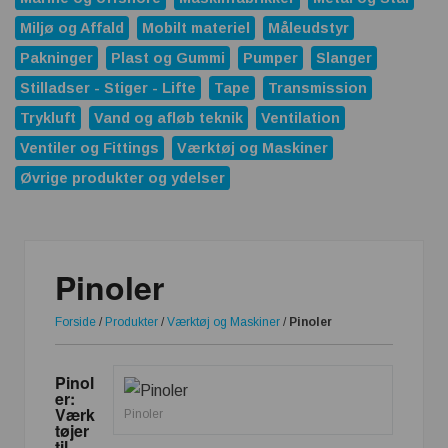
Når standardbatterier ikke er nok – så er den rigtige
batteripakke en konkurrencefordel
Miljø og Affald
Mobilt materiel
Måleudstyr
Rensning af SPILDEVAND
Pakninger
Plast og Gummi
Pumper
Slanger
Stilladser - Stiger - Lifte
Tape
Transmission
Krympeflex vs. strømpeflex – hvornår giver hvilken løsning
Trykluft
Vand og afløb teknik
Ventilation
mening?
Ventiler og Fittings
Værktøj og Maskiner
Temperaturmapping dokumenterer det, øjet ikke kan se
Øvrige produkter og ydelser
Parker lancerer den højst alsidige PE06M-serie med
proportionale trykreduktionsventiler
FRIES Tech – rengøringskurve til effektiv
Pinoler
komponentrensning
Forside
/
Produkter
/
Værktøj og Maskiner
/
Pinoler
IE5-elmotorer sætter nye standarder for energieffektivitet i
industrien
Ved du, hvornår produktet ændrer sig?
Pinol
er:
Værk
Pinoler
tøjer
til