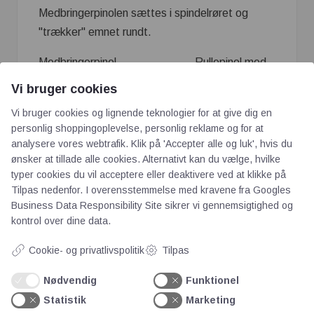
Medbringerpinolen sættes i spindelrøret og
"trækker" emnet rundt.
Medbringerpinol Rullepinol med
trykmanometer
Vi bruger cookies
Vi bruger cookies og lignende teknologier for at give dig en
personlig shoppingoplevelse, personlig reklame og for at
analysere vores webtrafik. Klik på 'Accepter alle og luk', hvis du
ønsker at tillade alle cookies. Alternativt kan du vælge, hvilke
typer cookies du vil acceptere eller deaktivere ved at klikke på
Tilpas nedenfor. I overensstemmelse med kravene fra
Googles
Business Data Responsibility Site
sikrer vi gennemsigtighed og
kontrol over dine data.
AOT
Cookie- og privatlivspolitik
Tilpas
Om os
Nødvendig
Funktionel
Priser
Statistik
Marketing