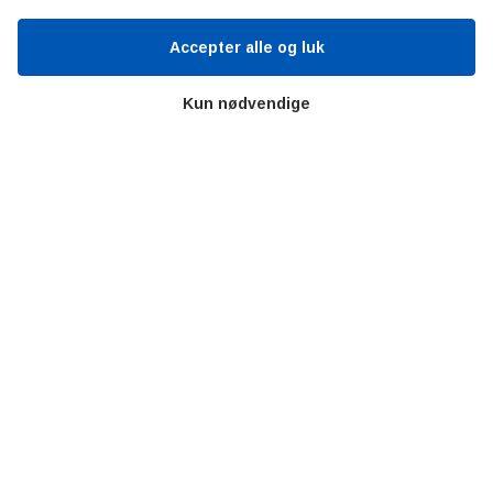
Kontakt
Persondata
Accepter alle og luk
Kun nødvendige
Videncentre
Teknologisk Institut
Bitva
Videncentre
Litteratur
Forkortelser
Ståbi
Værd at besøge
Alltomteknikindustrin
Altombyen