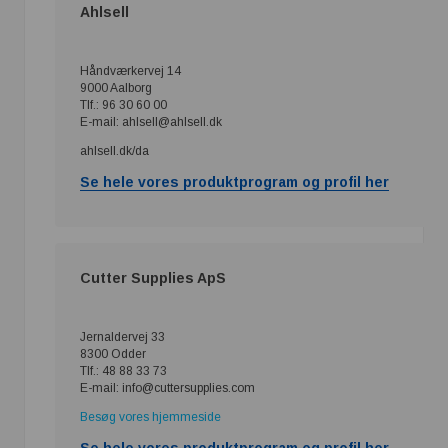
Ahlsell
Håndværkervej 14
9000 Aalborg
Tlf.: 96 30 60 00
E-mail: ahlsell@ahlsell.dk
ahlsell.dk/da
Se hele vores produktprogram og profil her
Cutter Supplies ApS
Jernaldervej 33
8300 Odder
Tlf.: 48 88 33 73
E-mail: info@cuttersupplies.com
Besøg vores hjemmeside
Se hele vores produktprogram og profil her