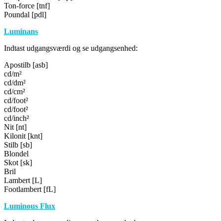
Ton-force [tnf]
Poundal [pdl]
Luminans
Indtast udgangsværdi og se udgangsenhed:
Apostilb [asb]
cd/m²
cd/dm²
cd/cm²
cd/foot²
cd/foot²
cd/inch²
Nit [nt]
Kilonit [knt]
Stilb [sb]
Blondel
Skot [sk]
Bril
Lambert [L]
Footlambert [fL]
Luminous Flux