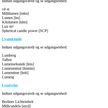
Indtast udgangsværdi og se udgangsenhed:
cd·sr
Millilumen [mlm]
Lumen [lm]
Kilolumen [klm]
Lux·m²
Spherical candle power [SCP]
Lysmængde
Indtast udgangsværdi og se udgangsenhed:
Lumberg
Talbot
Lumensekunde [lms]
Lumenminut [lmmin]
Lumentime [lmh]
Lumerg
Lysstyrke
Indtast udgangsværdi og se udgangsenhed:
Berliner Lichteinheit
Millicandela [mcd]