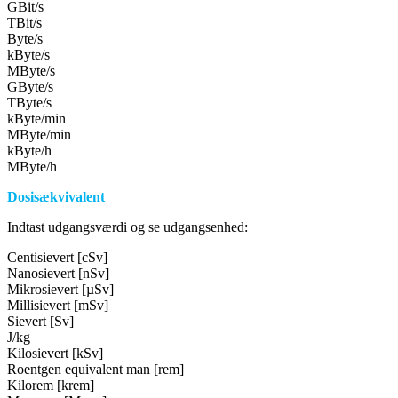
GBit/s
TBit/s
Byte/s
kByte/s
MByte/s
GByte/s
TByte/s
kByte/min
MByte/min
kByte/h
MByte/h
Dosisækvivalent
Indtast udgangsværdi og se udgangsenhed:
Centisievert [cSv]
Nanosievert [nSv]
Mikrosievert [µSv]
Millisievert [mSv]
Sievert [Sv]
J/kg
Kilosievert [kSv]
Roentgen equivalent man [rem]
Kilorem [krem]