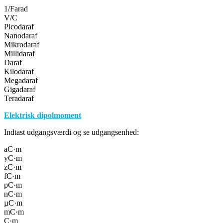
1/Farad
V/C
Picodaraf
Nanodaraf
Mikrodaraf
Millidaraf
Daraf
Kilodaraf
Megadaraf
Gigadaraf
Teradaraf
Elektrisk dipolmoment
Indtast udgangsværdi og se udgangsenhed:
aC·m
yC·m
zC·m
fC·m
pC·m
nC·m
µC·m
mC·m
C·m