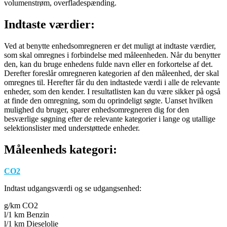
volumenstrøm, overfladespænding.
Indtaste værdier:
Ved at benytte enhedsomregneren er det muligt at indtaste værdier,
som skal omregnes i forbindelse med måleenheden. Når du benytter
den, kan du bruge enhedens fulde navn eller en forkortelse af det.
Derefter foreslår omregneren kategorien af den måleenhed, der skal
omregnes til. Herefter får du den indtastede værdi i alle de relevante
enheder, som den kender. I resultatlisten kan du være sikker på også
at finde den omregning, som du oprindeligt søgte. Uanset hvilken
mulighed du bruger, sparer enhedsomregneren dig for den
besværlige søgning efter de relevante kategorier i lange og utallige
selektionslister med understøttede enheder.
Måleenheds kategori:
CO2
Indtast udgangsværdi og se udgangsenhed:
g/km CO2
l/1 km Benzin
l/1 km Dieselolie