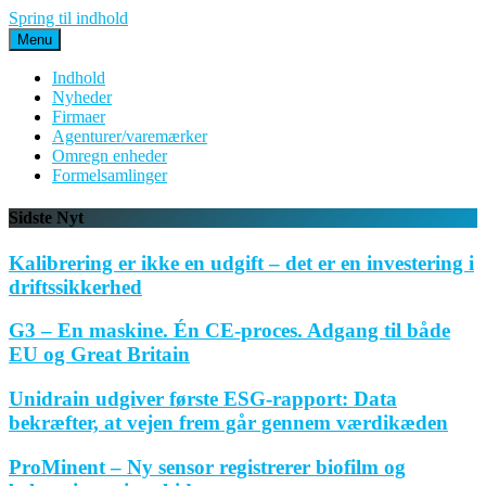
Spring til indhold
Menu
Indhold
Nyheder
Firmaer
Agenturer/varemærker
Omregn enheder
Formelsamlinger
Sidste Nyt
Kalibrering er ikke en udgift – det er en investering i
driftssikkerhed
G3 – En maskine. Én CE-proces. Adgang til både
EU og Great Britain
Unidrain udgiver første ESG-rapport: Data
bekræfter, at vejen frem går gennem værdikæden
ProMinent – Ny sensor registrerer biofilm og