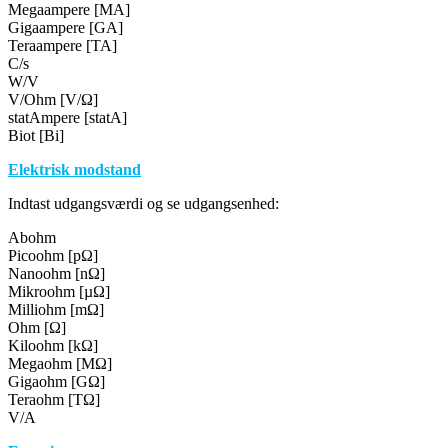
Megaampere [MA]
Gigaampere [GA]
Teraampere [TA]
C/s
W/V
V/Ohm [V/Ω]
statAmpere [statA]
Biot [Bi]
Elektrisk modstand
Indtast udgangsværdi og se udgangsenhed:
Abohm
Picoohm [pΩ]
Nanoohm [nΩ]
Mikroohm [µΩ]
Milliohm [mΩ]
Ohm [Ω]
Kiloohm [kΩ]
Megaohm [MΩ]
Gigaohm [GΩ]
Teraohm [TΩ]
V/A