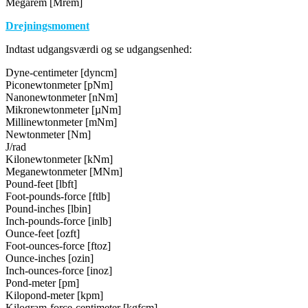
Megarem [Mrem]
Drejningsmoment
Indtast udgangsværdi og se udgangsenhed:
Dyne-centimeter [dyncm]
Piconewtonmeter [pNm]
Nanonewtonmeter [nNm]
Mikronewtonmeter [µNm]
Millinewtonmeter [mNm]
Newtonmeter [Nm]
J/rad
Kilonewtonmeter [kNm]
Meganewtonmeter [MNm]
Pound-feet [lbft]
Foot-pounds-force [ftlb]
Pound-inches [lbin]
Inch-pounds-force [inlb]
Ounce-feet [ozft]
Foot-ounces-force [ftoz]
Ounce-inches [ozin]
Inch-ounces-force [inoz]
Pond-meter [pm]
Kilopond-meter [kpm]
Kilogram-force-centimeter [kgfcm]