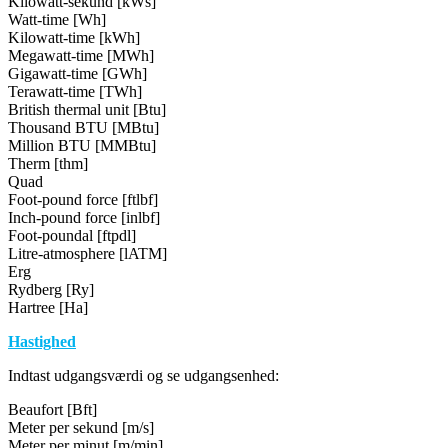
Kilowatt-sekund [kWs]
Watt-time [Wh]
Kilowatt-time [kWh]
Megawatt-time [MWh]
Gigawatt-time [GWh]
Terawatt-time [TWh]
British thermal unit [Btu]
Thousand BTU [MBtu]
Million BTU [MMBtu]
Therm [thm]
Quad
Foot-pound force [ftlbf]
Inch-pound force [inlbf]
Foot-poundal [ftpdl]
Litre-atmosphere [lATM]
Erg
Rydberg [Ry]
Hartree [Ha]
Hastighed
Indtast udgangsværdi og se udgangsenhed:
Beaufort [Bft]
Meter per sekund [m/s]
Meter per minut [m/min]