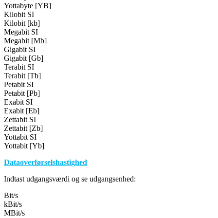
Yottabyte [YB]
Kilobit SI
Kilobit [kb]
Megabit SI
Megabit [Mb]
Gigabit SI
Gigabit [Gb]
Terabit SI
Terabit [Tb]
Petabit SI
Petabit [Pb]
Exabit SI
Exabit [Eb]
Zettabit SI
Zettabit [Zb]
Yottabit SI
Yottabit [Yb]
Dataoverførselshastighed
Indtast udgangsværdi og se udgangsenhed:
Bit/s
kBit/s
MBit/s