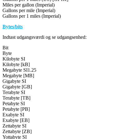
Miles per gallon (Imperial)
Gallons per mile (Imperial)
Gallons per 1 miles (Imperial)
Bytes/bits
Indtast udgangsværdi og se udgangsenhed:
Bit
Byte
Kilobyte SI
Kilobyte [kB]
Megabyte SI1.25
Megabyte [MB]
Gigabyte SI
Gigabyte [GB]
Terabyte SI
Terabyte [TB]
Petabyte SI
Petabyte [PB]
Exabyte SI
Exabyte [EB]
Zettabyte SI
Zettabyte [ZB]
Yottabyte SI