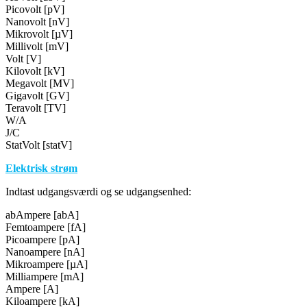
Picovolt [pV]
Nanovolt [nV]
Mikrovolt [µV]
Millivolt [mV]
Volt [V]
Kilovolt [kV]
Megavolt [MV]
Gigavolt [GV]
Teravolt [TV]
W/A
J/C
StatVolt [statV]
Elektrisk strøm
Indtast udgangsværdi og se udgangsenhed:
abAmpere [abA]
Femtoampere [fA]
Picoampere [pA]
Nanoampere [nA]
Mikroampere [µA]
Milliampere [mA]
Ampere [A]
Kiloampere [kA]