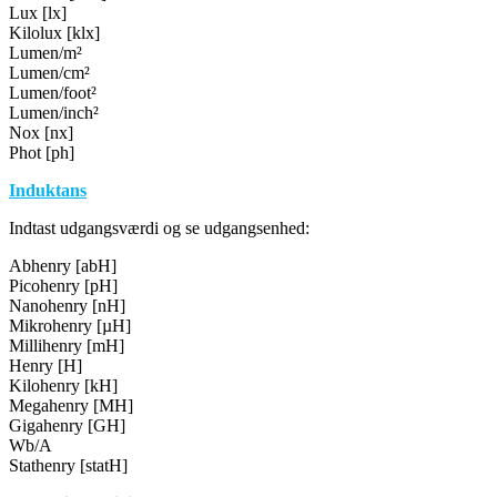
Lux [lx]
Kilolux [klx]
Lumen/m²
Lumen/cm²
Lumen/foot²
Lumen/inch²
Nox [nx]
Phot [ph]
Induktans
Indtast udgangsværdi og se udgangsenhed:
Abhenry [abH]
Picohenry [pH]
Nanohenry [nH]
Mikrohenry [µH]
Millihenry [mH]
Henry [H]
Kilohenry [kH]
Megahenry [MH]
Gigahenry [GH]
Wb/A
Stathenry [statH]