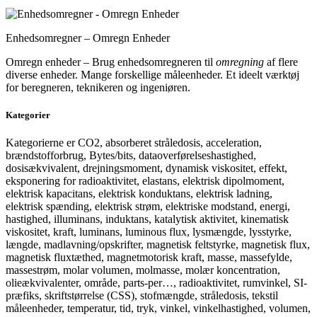
Enhedsomregner – Omregn Enheder
Omregn enheder – Brug enhedsomregneren til
omregning
af flere
diverse enheder. Mange forskellige måleenheder. Et ideelt værktøj
for beregneren, teknikeren og ingeniøren.
Kategorier
Kategorierne er CO2, absorberet stråledosis, acceleration,
brændstofforbrug, Bytes/bits, dataoverførelseshastighed,
dosisækvivalent, drejningsmoment, dynamisk viskositet, effekt,
eksponering for radioaktivitet, elastans, elektrisk dipolmoment,
elektrisk kapacitans, elektrisk konduktans, elektrisk ladning,
elektrisk spænding, elektrisk strøm, elektriske modstand, energi,
hastighed, illuminans, induktans, katalytisk aktivitet, kinematisk
viskositet, kraft, luminans, luminous flux, lysmængde, lysstyrke,
længde, madlavning/opskrifter, magnetisk feltstyrke, magnetisk flux,
magnetisk fluxtæthed, magnetmotorisk kraft, masse, massefylde,
massestrøm, molar volumen, molmasse, molær koncentration,
olieækvivalenter, område, parts-per…, radioaktivitet, rumvinkel, SI-
præfiks, skriftstørrelse (CSS), stofmængde, stråledosis, tekstil
måleenheder, temperatur, tid, tryk, vinkel, vinkelhastighed, volumen,