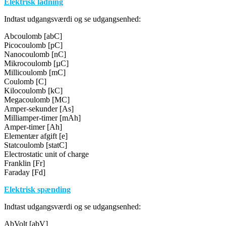
Elektrisk ladning
Indtast udgangsværdi og se udgangsenhed:
Abcoulomb [abC]
Picocoulomb [pC]
Nanocoulomb [nC]
Mikrocoulomb [µC]
Millicoulomb [mC]
Coulomb [C]
Kilocoulomb [kC]
Megacoulomb [MC]
Amper-sekunder [As]
Milliamper-timer [mAh]
Amper-timer [Ah]
Elementær afgift [e]
Statcoulomb [statC]
Electrostatic unit of charge
Franklin [Fr]
Faraday [Fd]
Elektrisk spænding
Indtast udgangsværdi og se udgangsenhed:
AbVolt [abV]