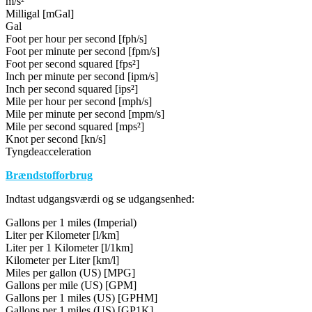
m/s²
Milligal [mGal]
Gal
Foot per hour per second [fph/s]
Foot per minute per second [fpm/s]
Foot per second squared [fps²]
Inch per minute per second [ipm/s]
Inch per second squared [ips²]
Mile per hour per second [mph/s]
Mile per minute per second [mpm/s]
Mile per second squared [mps²]
Knot per second [kn/s]
Tyngdeacceleration
Brændstofforbrug
Indtast udgangsværdi og se udgangsenhed:
Gallons per 1 miles (Imperial)
Liter per Kilometer [l/km]
Liter per 1 Kilometer [l/1km]
Kilometer per Liter [km/l]
Miles per gallon (US) [MPG]
Gallons per mile (US) [GPM]
Gallons per 1 miles (US) [GPHM]
Gallons per 1 miles (US) [GP1K]