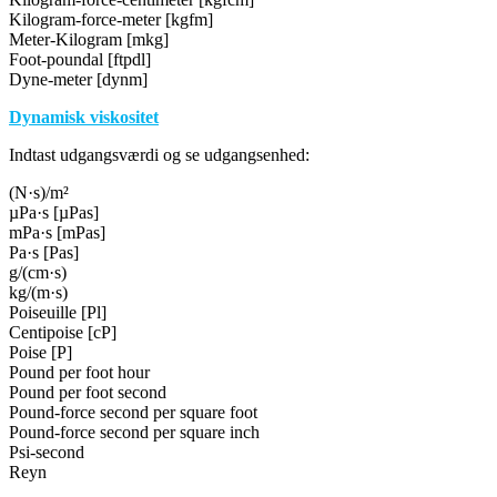
Kilogram-force-meter [kgfm]
Meter-Kilogram [mkg]
Foot-poundal [ftpdl]
Dyne-meter [dynm]
Dynamisk viskositet
Indtast udgangsværdi og se udgangsenhed:
(N·s)/m²
µPa·s [µPas]
mPa·s [mPas]
Pa·s [Pas]
g/(cm·s)
kg/(m·s)
Poiseuille [Pl]
Centipoise [cP]
Poise [P]
Pound per foot hour
Pound per foot second
Pound-force second per square foot
Pound-force second per square inch
Psi-second
Reyn