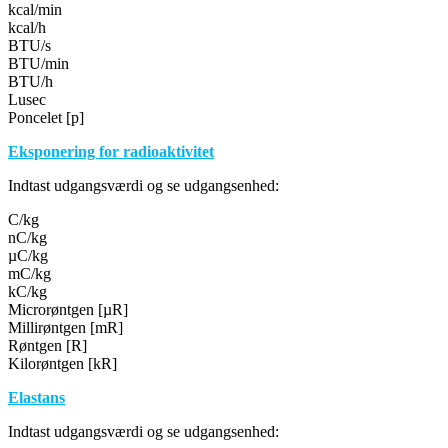
kcal/min
kcal/h
BTU/s
BTU/min
BTU/h
Lusec
Poncelet [p]
Eksponering for radioaktivitet
Indtast udgangsværdi og se udgangsenhed:
C/kg
nC/kg
µC/kg
mC/kg
kC/kg
Microrøntgen [µR]
Millirøntgen [mR]
Røntgen [R]
Kilorøntgen [kR]
Elastans
Indtast udgangsværdi og se udgangsenhed: