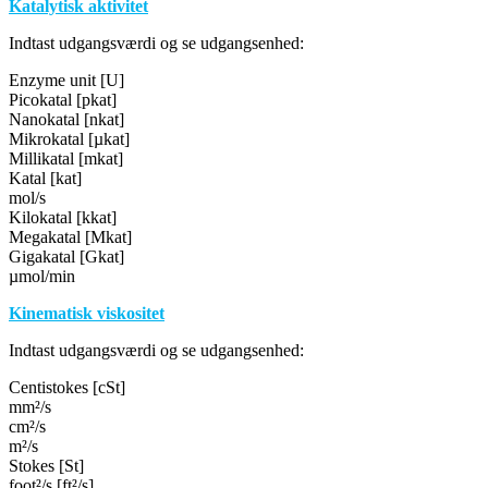
Katalytisk aktivitet
Indtast udgangsværdi og se udgangsenhed:
Enzyme unit [U]
Picokatal [pkat]
Nanokatal [nkat]
Mikrokatal [µkat]
Millikatal [mkat]
Katal [kat]
mol/s
Kilokatal [kkat]
Megakatal [Mkat]
Gigakatal [Gkat]
µmol/min
Kinematisk viskositet
Indtast udgangsværdi og se udgangsenhed:
Centistokes [cSt]
mm²/s
cm²/s
m²/s
Stokes [St]
foot²/s [ft²/s]