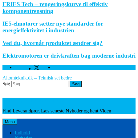
FRIES Tech – rengøringskurve til effektiv
komponentrensning
IE5-elmotorer sætter nye standarder for
energieffektivitet i industrien
Ved du, hvornår produktet ændrer sig?
Elektromotoren er drivkraften bag moderne industri
Facebook
Twitter
Linkedin
Altomteknik.dk – Teknisk set bedre
Søg
Søg
Leverandører, Nyheder og Viden
Find Leverandører, Læs seneste Nyheder og hent Viden
Menu
Indhold