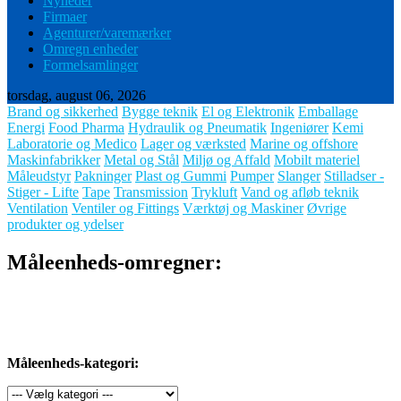
Nyheder
Firmaer
Agenturer/varemærker
Omregn enheder
Formelsamlinger
torsdag, august 06, 2026
Brand og sikkerhed
Bygge teknik
El og Elektronik
Emballage
Energi
Food Pharma
Hydraulik og Pneumatik
Ingeniører
Kemi
Laboratorie og Medico
Lager og værksted
Marine og offshore
Maskinfabrikker
Metal og Stål
Miljø og Affald
Mobilt materiel
Måleudstyr
Pakninger
Plast og Gummi
Pumper
Slanger
Stilladser -
Stiger - Lifte
Tape
Transmission
Trykluft
Vand og afløb teknik
Ventilation
Ventiler og Fittings
Værktøj og Maskiner
Øvrige
produkter og ydelser
Måleenheds-omregner:
Måleenheds-kategori: