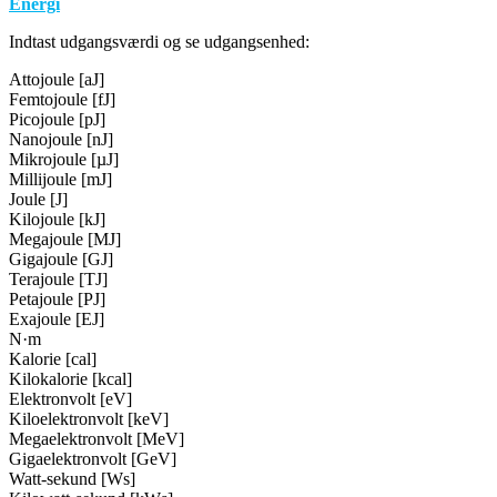
Energi
Indtast udgangsværdi og se udgangsenhed:
Attojoule [aJ]
Femtojoule [fJ]
Picojoule [pJ]
Nanojoule [nJ]
Mikrojoule [µJ]
Millijoule [mJ]
Joule [J]
Kilojoule [kJ]
Megajoule [MJ]
Gigajoule [GJ]
Terajoule [TJ]
Petajoule [PJ]
Exajoule [EJ]
N·m
Kalorie [cal]
Kilokalorie [kcal]
Elektronvolt [eV]
Kiloelektronvolt [keV]
Megaelektronvolt [MeV]
Gigaelektronvolt [GeV]
Watt-sekund [Ws]