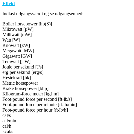
Effekt
Indtast udgangsværdi og se udgangsenhed:
Boiler horsepower [hp(S)]
Mikrowatt [µW]
Milliwatt [mW]
Watt [W]
Kilowatt [kW]
Megawatt [MW]
Gigawatt [GW]
Terawatt [TW]
Joule per sekund [J/s]
erg per sekund [erg/s]
Hestekraft [hk]
Metric horsepower
Brake horsepower [bhp]
Kilogram-force meter [kgf·m]
Foot-pound force per second [ft-lb/s]
Foot-pound force per minute [ft-lb/min]
Foot-pound force per hour [ft-lb/h]
cal/s
cal/min
cal/h
kcal/s