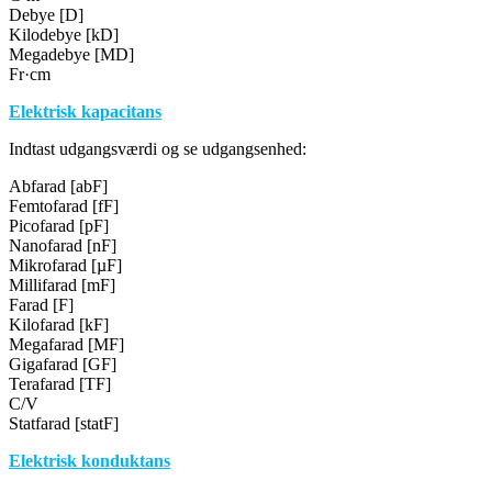
Debye [D]
Kilodebye [kD]
Megadebye [MD]
Fr·cm
Elektrisk kapacitans
Indtast udgangsværdi og se udgangsenhed:
Abfarad [abF]
Femtofarad [fF]
Picofarad [pF]
Nanofarad [nF]
Mikrofarad [µF]
Millifarad [mF]
Farad [F]
Kilofarad [kF]
Megafarad [MF]
Gigafarad [GF]
Terafarad [TF]
C/V
Statfarad [statF]
Elektrisk konduktans