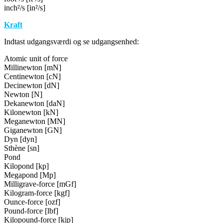
inch²/s [in²/s]
Kraft
Indtast udgangsværdi og se udgangsenhed:
Atomic unit of force
Millinewton [mN]
Centinewton [cN]
Decinewton [dN]
Newton [N]
Dekanewton [daN]
Kilonewton [kN]
Meganewton [MN]
Giganewton [GN]
Dyn [dyn]
Sthène [sn]
Pond
Kilopond [kp]
Megapond [Mp]
Milligrave-force [mGf]
Kilogram-force [kgf]
Ounce-force [ozf]
Pound-force [lbf]
Kilopound-force [kip]