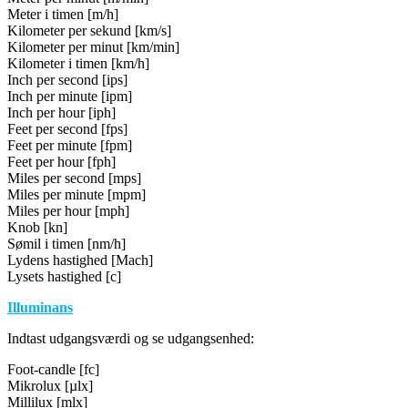
Meter i timen [m/h]
Kilometer per sekund [km/s]
Kilometer per minut [km/min]
Kilometer i timen [km/h]
Inch per second [ips]
Inch per minute [ipm]
Inch per hour [iph]
Feet per second [fps]
Feet per minute [fpm]
Feet per hour [fph]
Miles per second [mps]
Miles per minute [mpm]
Miles per hour [mph]
Knob [kn]
Sømil i timen [nm/h]
Lydens hastighed [Mach]
Lysets hastighed [c]
Illuminans
Indtast udgangsværdi og se udgangsenhed:
Foot-candle [fc]
Mikrolux [µlx]
Millilux [mlx]