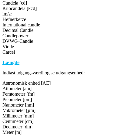
Candela [cd]
Kilocandela [kcd]
lm/sr
Hefnerkerze
International candle
Decimal Candle
Candlepower
DVWG-Candle
Violle
Carcel
Længde
Indtast udgangsværdi og se udgangsenhed:
Astronomisk enhed [AE]
Attometer [am]
Femtometer [fm]
Picometer [pm]
Nanometer [nm]
Mikrometer [µm]
Millimeter [mm]
Centimeter [cm]
Decimeter [dm]
Meter [m]