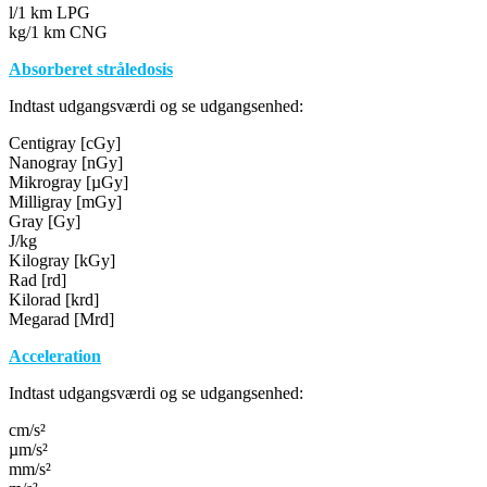
l/1 km LPG
kg/1 km CNG
Absorberet stråledosis
Indtast udgangsværdi og se udgangsenhed:
Centigray [cGy]
Nanogray [nGy]
Mikrogray [µGy]
Milligray [mGy]
Gray [Gy]
J/kg
Kilogray [kGy]
Rad [rd]
Kilorad [krd]
Megarad [Mrd]
Acceleration
Indtast udgangsværdi og se udgangsenhed:
cm/s²
µm/s²
mm/s²