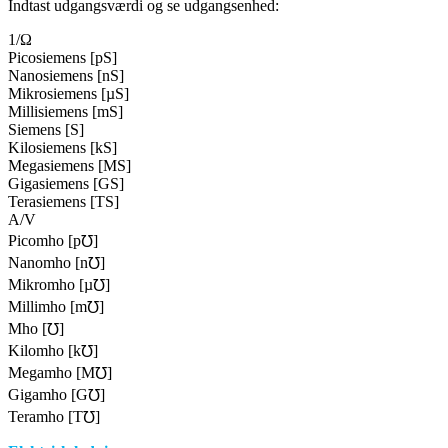
Indtast udgangsværdi og se udgangsenhed:
1/Ω
Picosiemens [pS]
Nanosiemens [nS]
Mikrosiemens [µS]
Millisiemens [mS]
Siemens [S]
Kilosiemens [kS]
Megasiemens [MS]
Gigasiemens [GS]
Terasiemens [TS]
A/V
Picomho [p℧]
Nanomho [n℧]
Mikromho [µ℧]
Millimho [m℧]
Mho [℧]
Kilomho [k℧]
Megamho [M℧]
Gigamho [G℧]
Teramho [T℧]