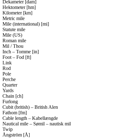
Dekameter [dam]
Hektometer [hm]
Kilometer [km]
Metric mile
Mile (international) [mi]
Statute mile
Mile (US)
Roman mile
Mil / Thou
Inch – Tomme [in]
Foot – Fod [ft]
Link
Rod
Pole
Perche
Quarter
Yards
Chain [ch]
Furlong
Cubit (british) – British Alen
Fathom [fm]
Cable length – Kabellængde
Nautical mile – Sømil – nautisk mil
Twip
Ångström [Å]