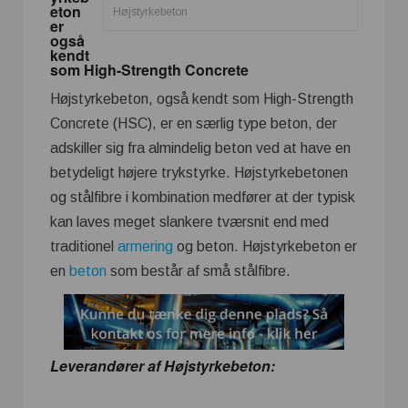
eton
Højstyrkebeton
er
også
kendt
som High-Strength Concrete
Højstyrkebeton, også kendt som High-Strength
Concrete (HSC), er en særlig type beton, der
adskiller sig fra almindelig beton ved at have en
betydeligt højere trykstyrke. Højstyrkebetonen
og stålfibre i kombination medfører at der typisk
kan laves meget slankere tværsnit end med
traditionel
armering
og beton. Højstyrkebeton er
en
beton
som består af små stålfibre.
Leverandører af Højstyrkebeton: