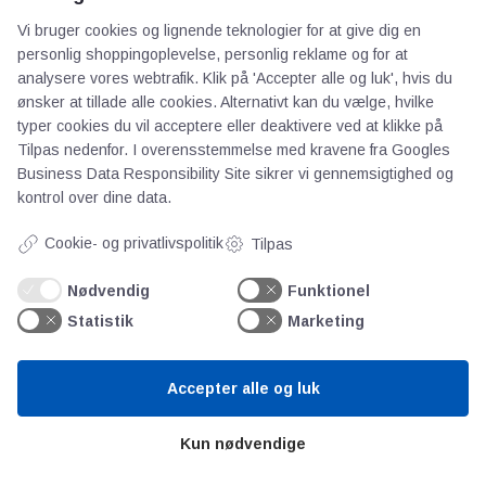
AOT
Vi bruger cookies og lignende teknologier for at give dig en
personlig shoppingoplevelse, personlig reklame og for at
Om os
analysere vores webtrafik. Klik på 'Accepter alle og luk', hvis du
Priser
ønsker at tillade alle cookies. Alternativt kan du vælge, hvilke
typer cookies du vil acceptere eller deaktivere ved at klikke på
Kontakt
Tilpas nedenfor. I overensstemmelse med kravene fra
Googles
Persondata
Business Data Responsibility Site
sikrer vi gennemsigtighed og
kontrol over dine data.
Videncentre
Cookie- og privatlivspolitik
Tilpas
Teknologisk Institut
Nødvendig
Funktionel
Bitva
Statistik
Marketing
Videncentre
Litteratur
Accepter alle og luk
Forkortelser
Ståbi
Kun nødvendige