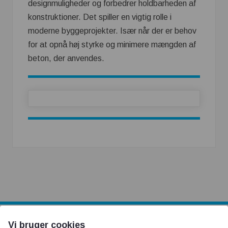
designmuligheder og forbedrer holdbarheden af ​​
konstruktioner. Det spiller en vigtig rolle i
moderne byggeprojekter. Især når der er behov
for at opnå høj styrke og minimere mængden af
beton, der anvendes.
Vi bruger cookies