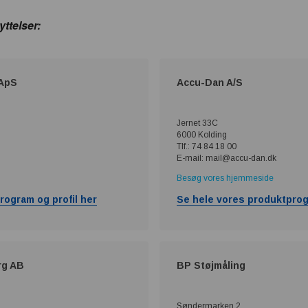
ttelser:
 ApS
Accu-Dan A/S
Jernet 33C
6000 Kolding
Tlf.: 74 84 18 00
E-mail: mail@accu-dan.dk
Besøg vores hjemmeside
rogram og profil her
Se hele vores produktprog
rg AB
BP Støjmåling
Søndermarken 2