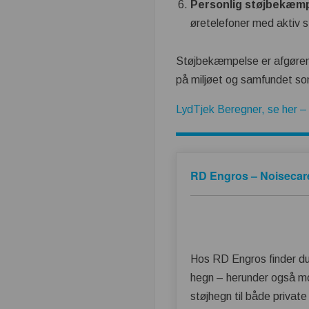
Personlig støjbekæm
øretelefoner med aktiv st
Støjbekæmpelse er afgørend
på miljøet og samfundet so
LydTjek Beregner, se her – 
RD Engros – Noisecar
Hos RD Engros finder d
hegn – herunder også mo
støjhegn til både privat