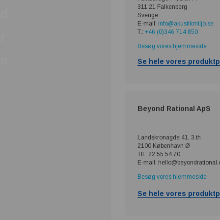
311 21 Falkenberg
d
Sverige
E-mail:
info@akustikmiljo.se
T.:
+46 (0)346 714 850
r
Besøg vores hjemmeside
e
Se hele vores produktp
Beyond Rational ApS
Landskronagde 41, 3.th
2100 København Ø
Tlf.: 22 55 54 70
E-mail: hello@beyondrational
Besøg vores hjemmeside
Se hele vores produktp