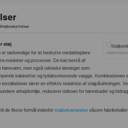
lser
Støjbeskyttelser
r støj
en er nødvendige for at beskytte medarbejdere
Støjbeskyttels
fra maskiner og processer. De kan bestå af
m høreværn, men også tekniske løsninger som
pende kabinetter og lydabsorberende vægge. Kombinationen af 
installationer sikrer en effektiv reduktion af støjpåvirkningen. 
undere arbejdsmiljø, reducerer risikoen for høreskader og bidrager
il de fleste formål indenfor
støjbekæmpelse
såsom fabrikshaller,