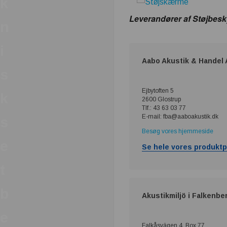
k
Leverandører af Støjbesky
n
i
Aabo Akustik & Handel
s
Ejbytoften 5
k
2600 Glostrup
Tlf.: 43 63 03 77
E-mail: fba@aaboakustik.dk
s
Besøg vores hjemmeside
e
Se hele vores produktp
t
b
Akustikmiljö i Falkenbe
e
Falkåsvägen 4, Box 77