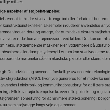
ellige miljøer.
llige aspekter af støjbekæmpelse:
ebærer at forhindre støj i at trænge ind eller forlade et bestem
ler konstruktionsteknikker. Eksempler inkluderer anvendelse af lyd
erende vinduer, døre og vægge, for at mindske ekstern støjindt
involverer reduktion af støjeniveauet ved kilden. Det kan omfa
 som f.eks. støjdæmpende maskiner eller lyddæmpere på udstyr o
 absorbere eller dæmpe lydenergi i et rum kan støjniveauerne r
bsorberende materialer såsom akustiske paneler eller skum, der
ogi:
Der udvikles og anvendes forskellige avancerede teknologier
ktiv støjreduktion (ANC), hvor lyde genereres for at modvirke uøn
anvendes i elektronik og kommunikationsudstyr for at filtrere stø
ering:
Effektiv støjbekæmpelse kræver ofte politiske og regulato
øjgrænser, zonestyring for at minimere støjeksponering i boligo
uktur som støjvægge langs veje og jernbaner.