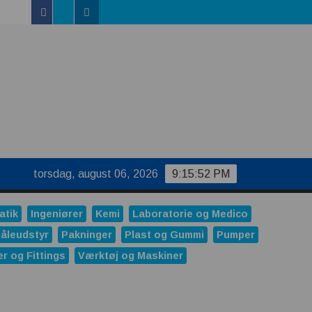
Facebook
Linkedin
Twitter
uktur
torsdag, august 06, 2026
9:15:53 PM
atik
Ingeniører
Kemi
Laboratorie og Medico
åleudstyr
Pakninger
Plast og Gummi
Pumper
er og Fittings
Værktøj og Maskiner