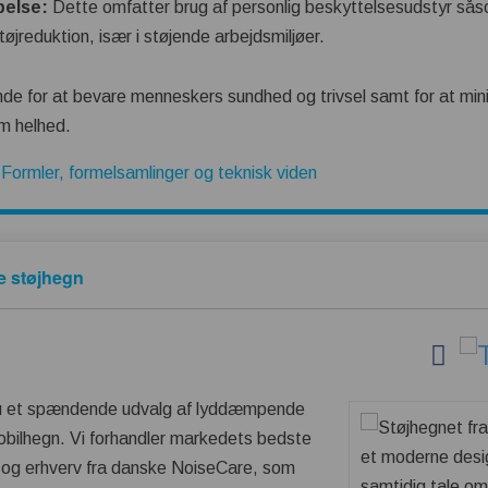
pelse:
Dette omfatter brug af personlig beskyttelsesudstyr sås
øjreduktion, især i støjende arbejdsmiljøer.
e for at bevare menneskers sundhed og trivsel samt for at min
m helhed.
Formler, formelsamlinger og teknisk viden
e støjhegn
u et spændende udvalg af lyddæmpende
bilhegn. Vi forhandler markedets bedste
e og erhverv fra danske NoiseCare, som