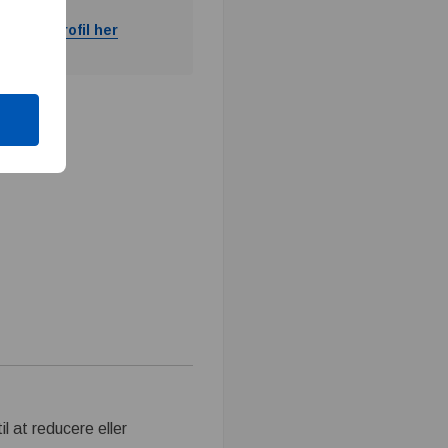
ram og profil her
l at reducere eller