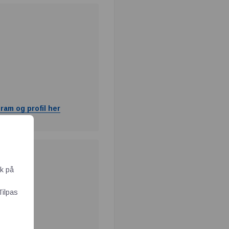
ram og profil her
ik på
Tilpas