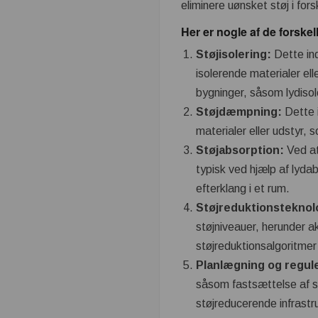
eliminere uønsket støj i forsk
Her er nogle af de forske
Støjisolering:
Dette ind
isolerende materialer el
bygninger, såsom lydisol
Støjdæmpning:
Dette 
materialer eller udstyr,
Støjabsorption:
Ved at
typisk ved hjælp af lyda
efterklang i et rum.
Støjreduktionsteknol
støjniveauer, herunder a
støjreduktionsalgoritmer 
Planlægning og regul
såsom fastsættelse af st
støjreducerende infrastr