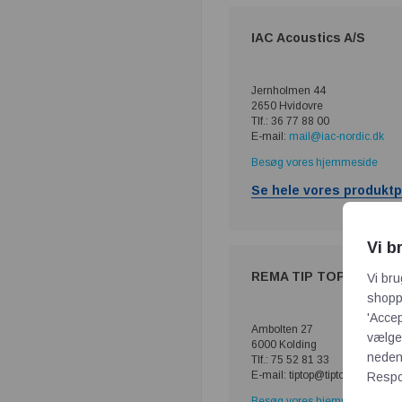
IAC Acoustics A/S
Jernholmen 44
2650 Hvidovre
Tlf.: 36 77 88 00
E-mail:
mail@iac-nordic.dk
Besøg vores hjemmeside
Se hele vores produktp
Vi b
REMA TIP TOP Danmark
Vi bru
shoppi
'Accep
Ambolten 27
vælge,
6000 Kolding
neden
Tlf.: 75 52 81 33
E-mail: tiptop@tiptop.dk
Respon
Besøg vores hjemmeside