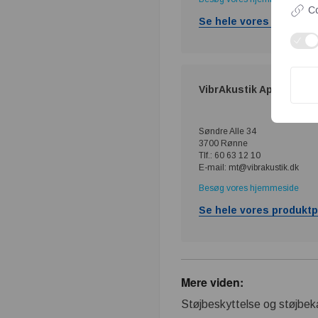
Co
Se hele vores produktp
VibrAkustik ApS
Søndre Alle 34
3700 Rønne
Tlf.: 60 63 12 10
E-mail: mt@vibrakustik.dk
Besøg vores hjemmeside
Se hele vores produktp
Mere viden:
Støjbeskyttelse og støjbekæ