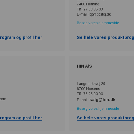
7400 Herning
Tlf.: 27 63 85 03
E-mail: bp@bpstoj.dk
Besøg vores hjemmeside
rogram og profil her
Se hele vores produktprog
HIN A/S
Langmarksvej 29
8700 Horsens
Tlf.: 76 25 90 90
.com
salg@hin.dk
E-mail:
Besøg vores hjemmeside
rogram og profil her
Se hele vores produktprog