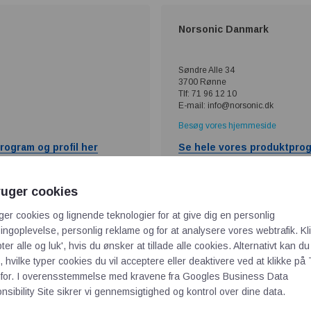
Norsonic Danmark
Søndre Alle 34
3700 Rønne
Tlf: 71 96 12 10
E-mail: info@norsonic.dk
Besøg vores hjemmeside
rogram og profil her
Se hele vores produktprog
ruger cookies
 A/S
Scan Convert A/S
ger cookies og lignende teknologier for at give dig en personlig
ngoplevelse, personlig reklame og for at analysere vores webtrafik. Kl
ter alle og luk', hvis du ønsker at tillade alle cookies. Alternativt kan du
Svendsagervej 8
 hvilke typer cookies du vil acceptere eller deaktivere ved at klikke på 
5240 Odense NØ
for. I overensstemmelse med kravene fra
Googles Business Data
Tlf: (+45) 66 10 91 01
Mail: info@scan-convert.com
sibility Site
sikrer vi gennemsigtighed og kontrol over dine data.
Besøg vores hjemmeside