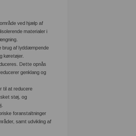
t område ved hjælp af
isolerende materialer i
rængning.
tte brug af lyddæmpende
g køretøjer.
educeres. Dette opnås
 reducerer genklang og
 til at reducere
sket støj, og
j.
riske foranstaltninger
mråder, samt udvikling af