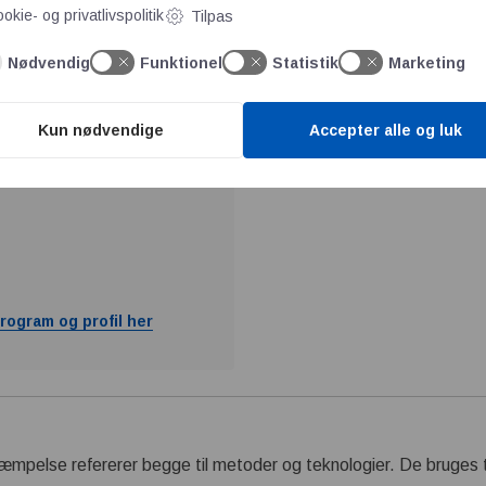
okie- og privatlivspolitik
Tilpas
rogram og profil her
Se hele vores produktprog
Nødvendig
Funktionel
Statistik
Marketing
Kun nødvendige
Accepter alle og luk
rogram og profil her
mpelse refererer begge til metoder og teknologier. De bruges ti