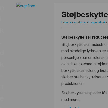
n
Støjbeskytte
i
Forside
/
Produkter
/
Bygge teknik
/
k
Støjbeskyttelser reducere
.
Støjbeskyttelser i industri
mod skadelige lydniveauer 
d
personlige værnemidler so
k
akustiske skærme, støjdæm
beskyttelsesmidler og faste 
–
skaber støjbeskyttelser et s
produktionen.
T
Støjbeskyttelsesplader fås t
e
med mere.