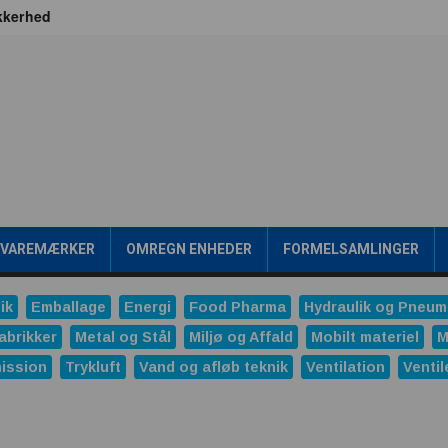
ikkerhed
 Britain
jen frem går gennem værdikæden
ealtid
Transformere er rygraden i fremtidens energiinfrastr
gsværd
ipakke en konkurrencefordel
Rensning af SPILDEVAND
 mening?
/VAREMÆRKER
OMREGN ENHEDER
FORMELSAMLINGER
onale trykreduktionsventiler
ng
ik
Emballage
Energi
Food Pharma
Hydraulik og Pneum
ndustrien
Ved du, hvornår produktet ændrer sig?
abrikker
Metal og Stål
Miljø og Affald
Mobilt materiel
M
ission
Trykluft
Vand og afløb teknik
Ventilation
Ventil