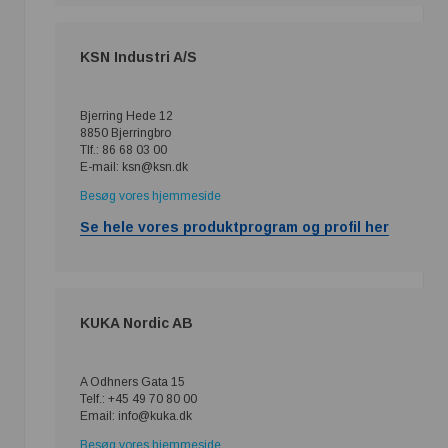
KSN Industri A/S
Bjerring Hede 12
8850 Bjerringbro
Tlf.: 86 68 03 00
E-mail: ksn@ksn.dk
Besøg vores hjemmeside
Se hele vores produktprogram og profil her
KUKA Nordic AB
A Odhners Gata 15
Telf.: +45 49 70 80 00
Email: info@kuka.dk
Besøg vores hjemmeside