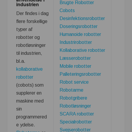
Brugte Robotter
industrien
Cobots
Der findes i dag
Desinfektionsrobotter
flere forskellige
Doseringsrobotter
typer af
Humanoide robotter
robotter og
Industrirobotter
robotløsninger
Kollaborative robotter
til industrien,
Læsserobotter
bl.a.
Mobile robotter
kollaborative
Palleteringsrobotter
robotter
Robot service
(cobots) som
Robotarme
supplerer en
Robotgribere
maskine med
Robotløsninger
sin
SCARA robotter
programmered
Specialrobotter
e ydelse.
Svejserobotter