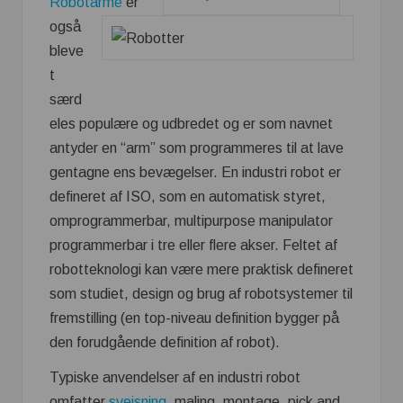
Robotarme
er
også
bleve
t
særd
eles populære og udbredet og er som navnet
antyder en “arm” som programmeres til at lave
gentagne ens bevægelser. En industri robot er
defineret af ISO, som en automatisk styret,
omprogrammerbar, multipurpose manipulator
programmerbar i tre eller flere akser. Feltet af
robotteknologi kan være mere praktisk defineret
som studiet, design og brug af robotsystemer til
fremstilling (en top-niveau definition bygger på
den forudgående definition af robot).
Typiske anvendelser af en industri robot
omfatter
svejsning,
maling, montage, pick and