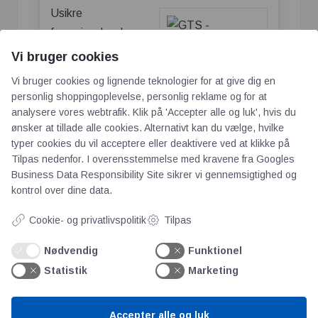
Usikre
forsyningskæder,
mangel på
Vi bruger cookies
arbejdskraft,
Vi bruger cookies og lignende teknologier for at give dig en
stigende krav til
personlig shoppingoplevelse, personlig reklame og for at
effektivitet og
analysere vores webtrafik. Klik på 'Accepter alle og luk', hvis du
ønsker at tillade alle cookies. Alternativt kan du vælge, hvilke
fremkomsten af nye
GTS – Robotterne
typer cookies du vil acceptere eller deaktivere ved at klikke på
industrier presser i
kommer – vigtige
Tilpas nedenfor. I overensstemmelse med kravene fra
Googles
dag virksomheder
læringer fra RobotBrag
Business Data Responsibility Site
sikrer vi gennemsigtighed og
2026 i Odense
på tværs af
kontrol over dine data.
brancher.
Cookie- og privatlivspolitik
Tilpas
Både små og store virksomheder oplever,
Nødvendig
Funktionel
at forandringerne sker hurtigere end
Statistik
Marketing
nogensinde før, og at der er behov for nye
løsninger, hvis de skal bevare deres
konkurrenceevne. For mange er robotter og
Accepter alle og luk