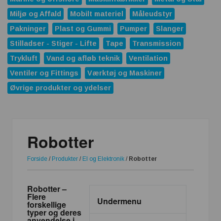
Miljø og Affald
Mobilt materiel
Måleudstyr
Pakninger
Plast og Gummi
Pumper
Slanger
Stilladser - Stiger - Lifte
Tape
Transmission
Trykluft
Vand og afløb teknik
Ventilation
Ventiler og Fittings
Værktøj og Maskiner
Øvrige produkter og ydelser
Robotter
Forside
/
Produkter
/
El og Elektronik
/
Robotter
Robotter –
Flere
Undermenu
forskellige
typer og deres
anvendelse i