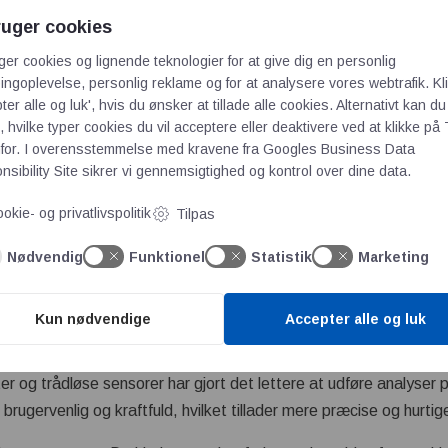
ruger cookies
f frekvensanalyser er i roterende maskiner som motorer, pumpe
ger cookies og lignende teknologier for at give dig en personlig
er som ubalance, misalignment og slidte lejer, som alle kan iden
ngoplevelse, personlig reklame og for at analysere vores webtrafik. Kl
pel kan en øget vibration ved en bestemt frekvens indikere, at et
ter alle og luk', hvis du ønsker at tillade alle cookies. Alternativt kan du
 hvilke typer cookies du vil acceptere eller deaktivere ved at klikke på 
nsanalyser i vedligeholdelsesprogrammer kan føre til betyd
for. I overensstemmelse med kravene fra
Googles Business Data
r tidligt kan virksomheder udføre planlagte vedligeholdelsesaktiv
sibility Site
sikrer vi gennemsigtighed og kontrol over dine data.
rud og produktionsstop. Dette forbedrer pålideligheden og effekti
okie- og privatlivspolitik
Tilpas
Nødvendig
Funktionel
Statistik
Marketing
yttige i tilstandsovervågning, hvor de bruges til løbende at ov
ata over tid kan virksomheder identificere tendenser og forudse 
 til vedligeholdelse, hvor reparationer udføres, før der opstår st
Kun nødvendige
Accepter alle og luk
ort frekvensanalyser mere tilgængelige og præcise
 og trådløse sensorer har gjort det lettere at udføre analyser p
rugervenlig og kraftfuld, hvilket tillader mere præcise og hurtig