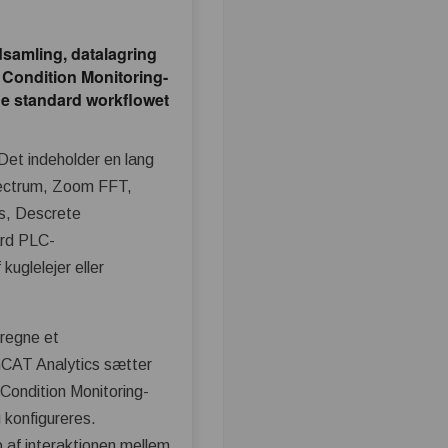
dsamling, datalagring
e Condition Monitoring-
de standard workflowet
Det indeholder en lang
pectrum, Zoom FFT,
s, Descrete
ard PLC-
kuglelejer eller
eregne et
inCAT Analytics sætter
Condition Monitoring-
g konfigureres.
p af interaktionen mellem