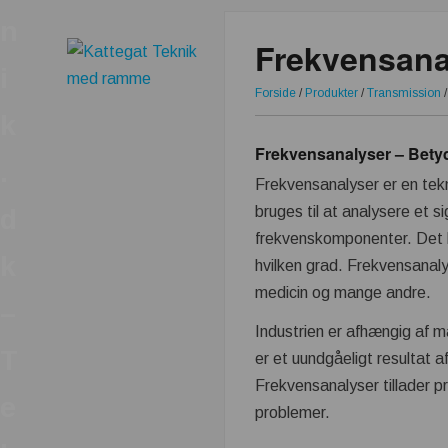
n
Frekvensana
i
Forside
/
Produkter
/
Transmission
k
Frekvensanalyser – Betyd
.
Frekvensanalyser er en tekn
bruges til at analysere et 
d
frekvenskomponenter. Det bet
k
hvilken grad. Frekvensanaly
medicin og mange andre.
–
Industrien er afhængig af m
T
er et uundgåeligt resultat 
Frekvensanalyser tillader pr
e
problemer.