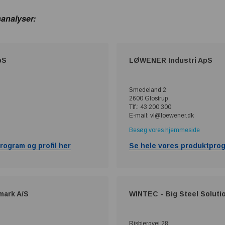
analyser:
pS
LØWENER Industri ApS
Smedeland 2
2600 Glostrup
Tlf.: 43 200 300
E-mail: vl@loewener.dk
Besøg vores hjemmeside
rogram og profil her
Se hele vores produktprog
mark A/S
WINTEC - Big Steel Soluti
Risbjergvej 28