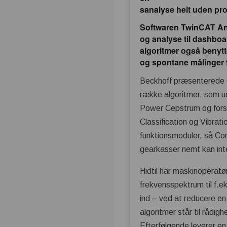
sanalyse helt uden p
Softwaren TwinCAT Anal
og analyse til dashboar
algoritmer også benyt
og spontane målinger f
Beckhoff præsenterede Co
række algoritmer, som 
Power Cepstrum og fors
Classification og Vibrat
funktionsmoduler, så Cond
gearkasser nemt kan inte
Hidtil har maskinoperatør
frekvensspektrum til f.e
ind – ved at reducere en
algoritmer står til rådig
Efterfølgende leverer en