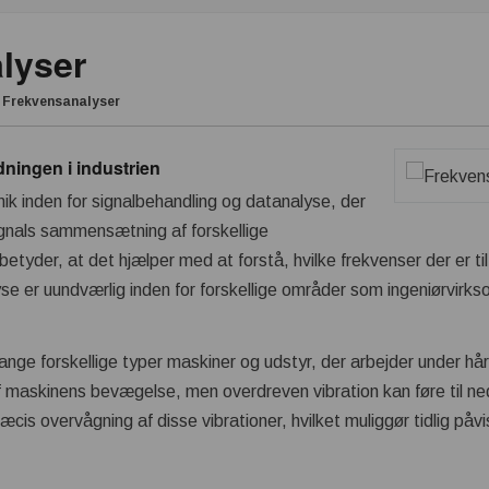
lyser
/
Frekvensanalyser
ningen i industrien
ik inden for signalbehandling og datanalyse, der
signals sammensætning af forskellige
yder, at det hjælper med at forstå, hvilke frekvenser der er til s
se er uundværlig inden for forskellige områder som ingeniørvirk
ange forskellige typer maskiner og udstyr, der arbejder under hår
af maskinens bevægelse, men overdreven vibration kan føre til ned
æcis overvågning af disse vibrationer, hvilket muliggør tidlig påvi