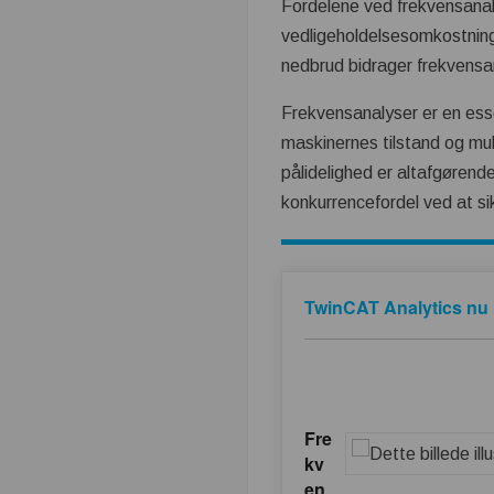
Fordelene ved frekvensanal
vedligeholdelsesomkostning
nedbrud bidrager frekvensan
Frekvensanalyser er en essen
maskinernes tilstand og muli
pålidelighed er altafgørend
konkurrencefordel ved at sik
TwinCAT Analytics nu m
Fre
kv
en