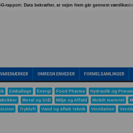
port: Data bekræfter, at vejen frem går gennem værdikæden
/VAREMÆRKER
OMREGN ENHEDER
FORMELSAMLINGER
ik
Emballage
Energi
Food Pharma
Hydraulik og Pneum
abrikker
Metal og Stål
Miljø og Affald
Mobilt materiel
M
ission
Trykluft
Vand og afløb teknik
Ventilation
Ventil