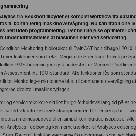
rogrammering
ytics fra Beckhoff tilbyder et komplet workflow fra datain
ds til kontinuerlig
maskinovervågning
. Nu kan traditionell
tes helt uden programmering. Denne tilføjelse optimerer bå
x under idriftsættelse af maskinen eller ved servicering.
ndition Monitoring-biblioteket til TwinCAT helt tilbage i 2010. 
ud over funktioner som f.eks. Magnitude Spectrum, Envelope S
kellige RMS-beregninger også understøtter Moment Coefficient
ion Assessment iht. ISO-standard. Alle funktioner fås som stand
ition Monitoring-funktionerne bl.a. til permanent overvågning af 
greres direkte i maskinstyringen.
er og serviceteknikere skullet bruge forholdsvis lang tid på at b
ks. selektiv kontrol af maskinkomponenter. Det er netop her Tw
 programmeringsopgave til en simpel konfigurationsopgave: Alle 
hed i Analytics Toolbox og kan nemt trækkes til Analytics editor o
 ”Start Record” funktion værdierne fra algoritmen, som ved hjæl