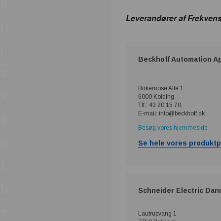
k
Leverandører af Frekvens
n
i
Beckhoff Automation A
s
Birkemose Allé 1
k
6000 Kolding
Tlf.: 43 20 15 70
E-mail: info@beckhoff.dk
s
Besøg vores hjemmeside
e
Se hele vores produktp
t
b
Schneider Electric Dan
e
Lautrupvang 1