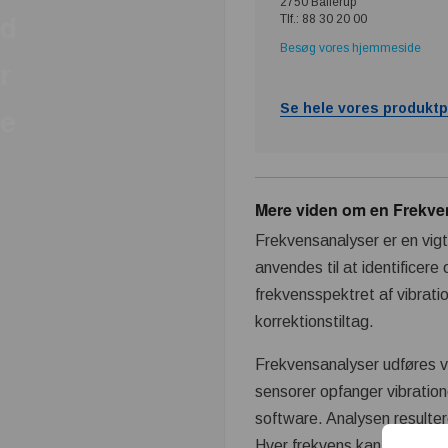
2750 Ballerup
Tlf.: 88 30 20 00
d
Besøg vores hjemmeside
r
Se hele vores produktp
e
Mere viden om en Frekve
Frekvensanalyser er en vigt
anvendes til at identificere
frekvensspektret af vibrati
korrektionstiltag.
Frekvensanalyser udføres v
sensorer opfanger vibration
software. Analysen resulter
Hver frekvens kan korrele