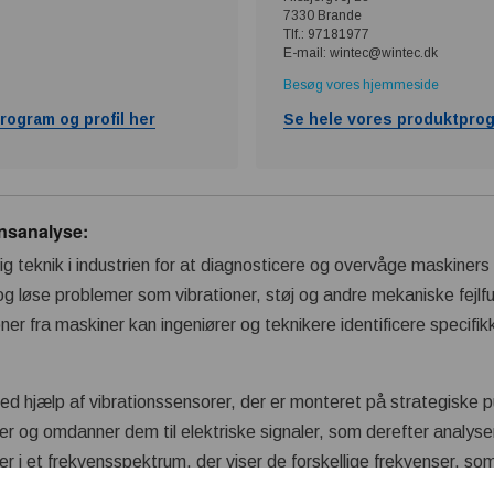
7330 Brande
Tlf.: 97181977
E-mail: wintec@wintec.dk
Besøg vores hjemmeside
rogram og profil her
Se hele vores produktprog
nsanalyse:
ig teknik i industrien for at diagnosticere og overvåge maskiners
 og løse problemer som vibrationer, støj og andre mekaniske fejlf
oner fra maskiner kan ingeniører og teknikere identificere specifi
ed hjælp af vibrationssensorer, der er monteret på strategiske 
er og omdanner dem til elektriske signaler, som derefter analys
er i et frekvensspektrum, der viser de forskellige frekvenser, so
res med bestemte mekaniske komponenter og problemer.