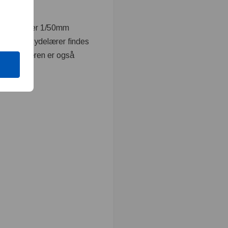
0, 1/20 eller 1/50mm
På nogle skydelærer findes
på skydelæren er også