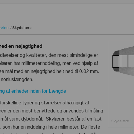
skiner
/
Skydelære
med en nøjagtighed
førelser og kvaliteter, den mest almindelige er
læren har millimeterinddeling, men ved hjælp af
æse mål med en nøjagtighed helt ned til 0.02 mm.
 noniuslængden.
ng af enheder inden for Længde
orskellige typer og størrelser afhængigt af
ren er den mest benyttede og anvendes til måling
 mål samt dybdemål. Skylæren består af en fast
Skydelære
om har en inddeling i hele millimeter. De fleste