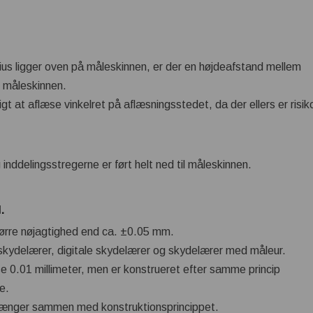
s ligger oven på måleskinnen, er der en højdeafstand mellem
g måleskinnen.
 at aflæse vinkelret på aflæsningsstedet, da der ellers er risiko 
inddelingsstregerne er ført helt ned til måleskinnen.
.
ørre nøjagtighed end ca. ±0.05 mm.
 skydelærer, digitale skydelærer og skydelærer med måleur.
se 0.01 millimeter, men er konstrueret efter samme princip
e.
ænger sammen med konstruktionsprincippet.