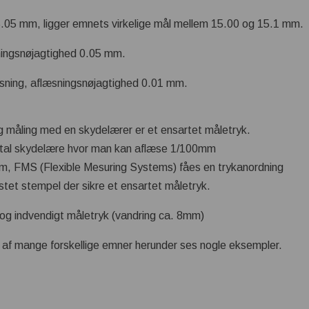
5.05 mm, ligger emnets virkelige mål mellem 15.00 og 15.1 mm.
ningsnøjagtighed 0.05 mm.
sning, aflæsningsnøjagtighed 0.01 mm.
g måling med en skydelærer er et ensartet måletryk.
gital skydelære hvor man kan aflæse 1/100mm
tem, FMS (Flexible Mesuring Systems) fåes en trykanordning
stet stempel der sikre et ensartet måletryk.
og indvendigt måletryk (vandring ca. 8mm)
g af mange forskellige emner herunder ses nogle eksempler.