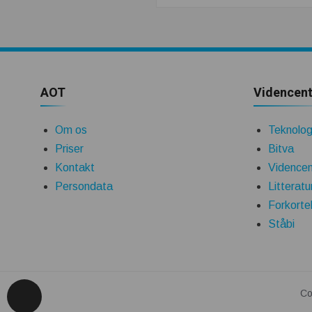
AOT
Videncent
Om os
Teknologi
Priser
Bitva
Kontakt
Videncen
Persondata
Litteratu
Forkorte
Ståbi
Co