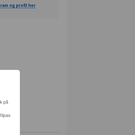
ram og profil her
ik på
Tilpas