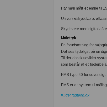
Har man målt et emne til 1
Universalskydelære, aflæs
Skydelære med digital aflæ
Måletryk
En forudsætning for nøjagti
Det ses tydeligst på en di
Til det dansk udviklet sys
som består af et fjederbela
FMS type 40 for udvendigt 
FMS er et system til målin
Kilde: fagteori.dk