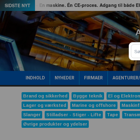
Spring
d
G3 – En maskine. Én CE-proces. Adgang til både EU og Gr
SIDSTE NYT
til
indhold
A
Sø
INDHOLD
NYHEDER
FIRMAER
AGENTURER
Brand og sikkerhed
Bygge teknik
El og Elektron
Lager og værksted
Marine og offshore
Maskinf
Slanger
Stilladser - Stiger - Lifte
Tape
Transm
Øvrige produkter og ydelser