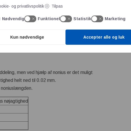
ære:
okie- og privatlivspolitik
Tilpas
forbedret ved, at der på den forskydelige kæbe er lavet en 1/1
Nødvendig
Funktionel
Statistik
Marketing
man kan få en aflæsning i henholdsvis 0,1 - 0,05 eller 0,02 mm. 
nonius. Her kan man få en aflæsning i 0,02mm. Digital aflæsning 
Kun nødvendige
Accepter alle og luk
ås en aflæsning i 0,01mm
ddeling, men ved hjælp af nonius er det muligt
ighed helt ned til 0.02 mm.
 noniuslængden.
gs nøjagtighed