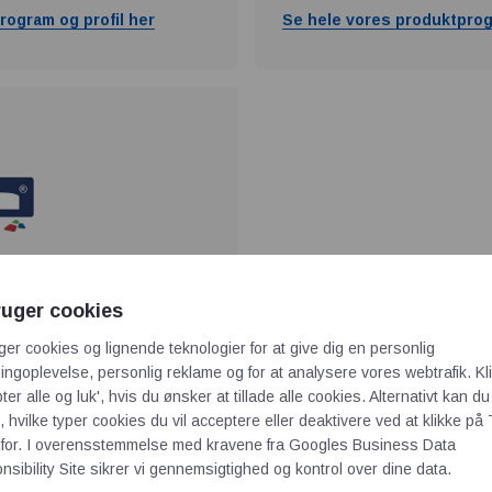
rogram og profil her
Se hele vores produktprog
ruger cookies
ger cookies og lignende teknologier for at give dig en personlig
ngoplevelse, personlig reklame og for at analysere vores webtrafik. Kl
ter alle og luk', hvis du ønsker at tillade alle cookies. Alternativt kan du
rogram og profil her
 hvilke typer cookies du vil acceptere eller deaktivere ved at klikke på 
for. I overensstemmelse med kravene fra
Googles Business Data
sibility Site
sikrer vi gennemsigtighed og kontrol over dine data.