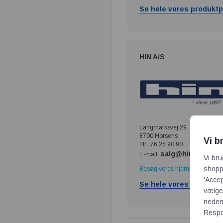
Se hele vores produktp
HIN A/S
Langmarksvej 29
8700 Horsens
Vi b
Tlf.: 76 25 90 90
salg@hin.dk
E-mail:
Vi bru
shoppi
Besøg vores hjemmeside
'Accep
Se hele vores produktp
vælge,
neden
Respon