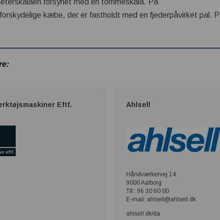
imeterskalaen forsynet med en tommeskala. På
orskydelige kæbe, der er fastholdt med en fjederpåvirket pal. P
re:
rktøjsmaskiner Eftf.
Ahlsell
Håndværkervej 14
9000 Aalborg
Tlf.: 96 30 60 00
E-mail: ahlsell@ahlsell.dk
ahlsell.dk/da