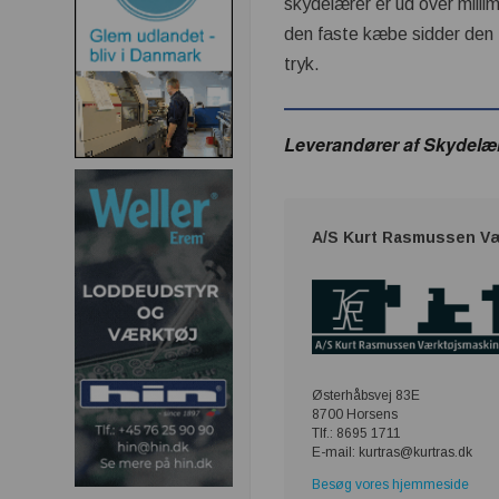
skydelærer er ud over mill
den faste kæbe sidder den f
tryk.
Leverandører af Skydelæ
A/S Kurt Rasmussen Væ
Østerhåbsvej 83E
8700 Horsens
Tlf.: 8695 1711
E-mail: kurtras@kurtras.dk
Besøg vores hjemmeside