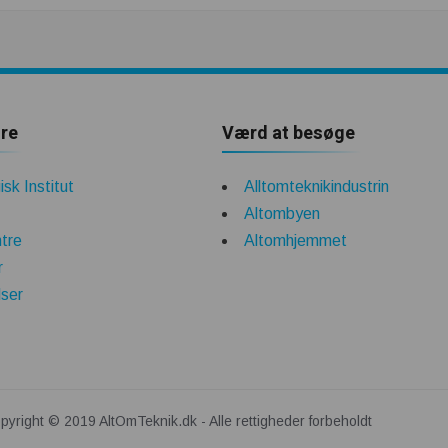
re
Værd at besøge
sk Institut
Alltomteknikindustrin
Altombyen
tre
Altomhjemmet
r
lser
pyright © 2019 AltOmTeknik.dk - Alle rettigheder forbeholdt