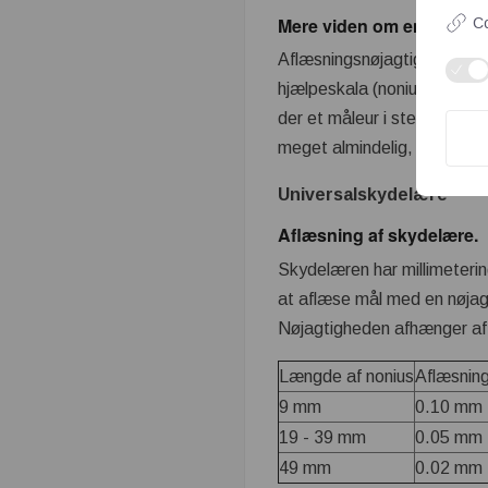
Mere viden om en Skydel
Co
Aflæsningsnøjagtigheden er 
hjælpeskala (nonius), hvor 
der et måleur i stedet for 
meget almindelig, og her f
Universalskydelære
Aflæsning af skydelære.
Skydelæren har millimeterin
at aflæse mål med en nøjagt
Nøjagtigheden afhænger af
Længde af nonius
Aflæsnin
9 mm
0.10 mm
19 - 39 mm
0.05 mm
49 mm
0.02 mm