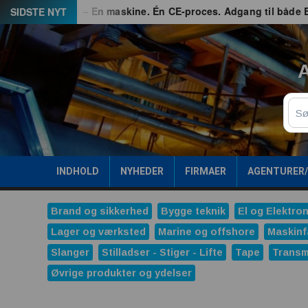
Spring
ed
G3 – En maskine. Én CE-proces. Adgang til både EU og G
SIDSTE NYT
til
indhold
A
Sø
INDHOLD
NYHEDER
FIRMAER
AGENTURER
Brand og sikkerhed
Bygge teknik
El og Elektron
Lager og værksted
Marine og offshore
Maskinf
Slanger
Stilladser - Stiger - Lifte
Tape
Transm
Øvrige produkter og ydelser