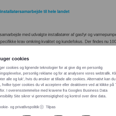
nstallatørsamarbejde til hele landet
 samarbejde med udvalgte installatører af gasfyr og varmepumper
l specifikke krav omkring kvalitet og kundefokus. Der findes nu 1
 landet.
ruger cookies
ger cookies og lignende teknologier for at give dig en personlig
ngoplevelse, personlig reklame og for at analysere vores webtrafik. Kl
l have mange funktioner
ter alle og luk', hvis du ønsker at tillade alle cookies. Alternativt kan du
 hvilke typer cookies du vil acceptere eller deaktivere ved at klikke på 
for. I overensstemmelse med kravene fra
Googles Business Data
sibility Site
sikrer vi gennemsigtighed og kontrol over dine data.
e skal ikke blot adskille to rum men også have en række funktio
okie- og privatlivspolitik
Tilpas
til hygiejne og robusthed. Producenterne må lægge sig i selen 
yggerierne, lyder det fra dørproducenten Swedoor.