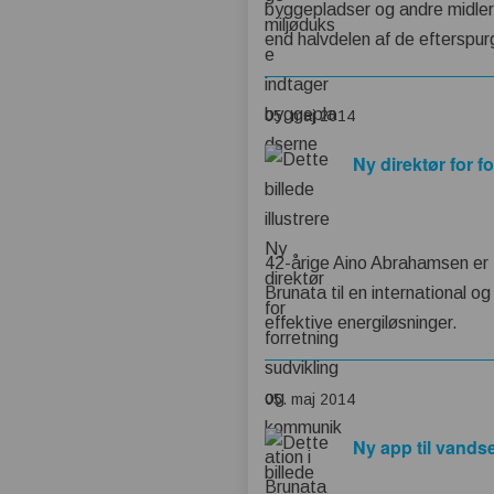
byggepladser og andre midlert
end halvdelen af de efterspu
05. maj 2014
Ny direktør for 
42-årige Aino Abrahamsen er ti
Brunata til en international 
effektive energiløsninger.
05. maj 2014
Ny app til vand