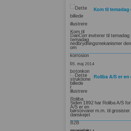
Kom til temadag 
DanCorr inviterer til temadag
nedbrydningsmekanismer den 
05. maj 2014
Roliba A/S er en
Siden 1892 har Roliba A/S fo
børstevarer m.m. til grosister