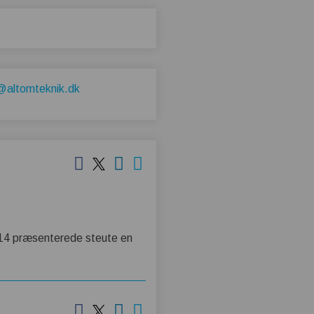
@altomteknik.dk
014 præsenterede steute en