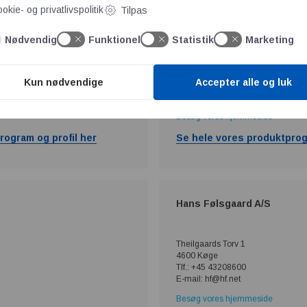
okie- og privatlivspolitik
Tilpas
yring A/S
Elektro Gruppen A/S
Nødvendig
Funktionel
Statistik
Marketing
Maltvej 16-20
9700 Brønderslev
Kun nødvendige
Accepter alle og luk
Tlf.: +45 98 82 07 00
E-mail: info@elektro.dk
Besøg vores hjemmeside
rogram og profil her
Se hele vores produktprog
Hans Følsgaard A/S
Theilgaards Torv 1
4600 Køge
Tlf.: +45 43208600
E-mail: hf@hf.net
Besøg vores hjemmeside