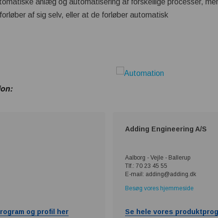
atiske anlæg og automatisering af forskellige processer, mene
orløber af sig selv, eller at de forløber automatisk
ion:
Adding Engineering A/S
Aalborg - Vejle - Ballerup
Tlf.: 70 23 45 55
E-mail: adding@adding.dk
Besøg vores hjemmeside
rogram og profil her
Se hele vores produktprog