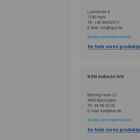
Lysholt Alle 8
7100 Vejle
Tlf.: +45 86603373
E-Mail: info@igus.dk
Besøg vores hjemmeside
Se hele vores produktp
KSN Industri A/S
Bjerring Hede 12
8850 Bjerringbro
Tlf.: 86 68 03 00
E-mail: ksn@ksn.dk
Besøg vores hjemmeside
Se hele vores produktp