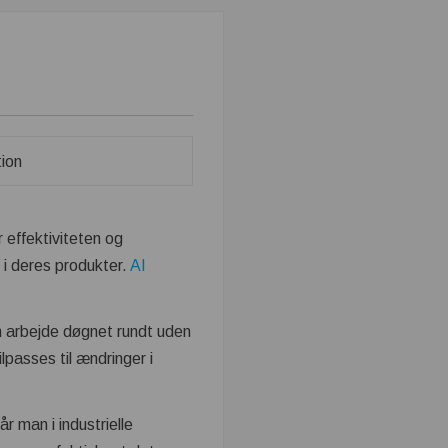
effektiviteten og
 i deres produkter.
AI
an arbejde døgnet rundt uden
passes til ændringer i
 man i industrielle