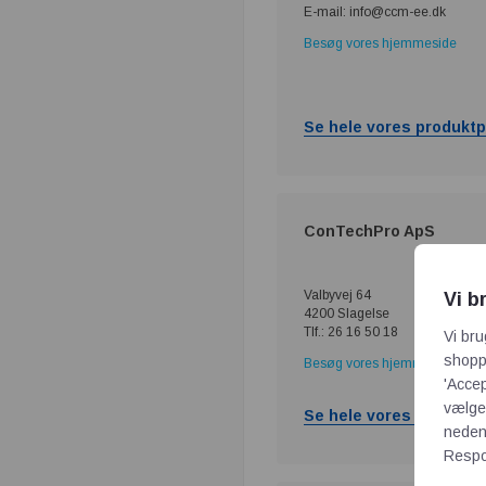
E-mail: info@ccm-ee.dk
Besøg vores hjemmeside
Se hele vores produktp
ConTechPro ApS
Valbyvej 64
Vi b
4200 Slagelse
Tlf.: 26 16 50 18
Vi bru
shoppi
Besøg vores hjemmeside
'Accep
vælge,
Se hele vores produktp
neden
Respon