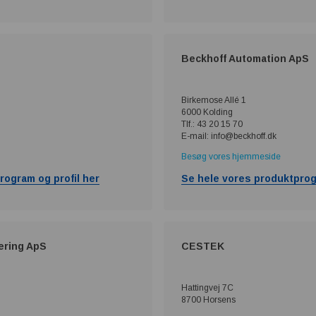
Beckhoff Automation ApS
Birkemose Allé 1
6000 Kolding
Tlf.: 43 20 15 70
E-mail: info@beckhoff.dk
Besøg vores hjemmeside
rogram og profil her
Se hele vores produktprog
ering ApS
CESTEK
Hattingvej 7C
8700 Horsens