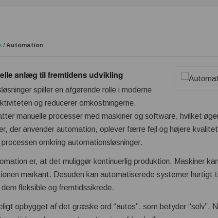
k
/
Automation
elle anlæg til fremtidens udvikling
sninger spiller en afgørende rolle i moderne
uktiviteten og reducerer omkostningerne.
ter manuelle processer med maskiner og software, hvilket øger 
, der anvender automation, oplever færre fejl og højere kvalitet
i processen omkring automationsløsninger.
omation er, at det muliggør kontinuerlig produktion. Maskiner k
tionen markant. Desuden kan automatiserede systemer hurtigt til
r dem fleksible og fremtidssikrede.
ligt opbygget af det græske ord “autos”, som betyder “selv”. Når