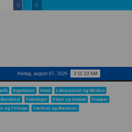
Facebook
Linkedin
Twitter
uktur
fredag, august 07, 2026
3:11:23 AM
atik
Ingeniører
Kemi
Laboratorie og Medico
åleudstyr
Pakninger
Plast og Gummi
Pumper
er og Fittings
Værktøj og Maskiner