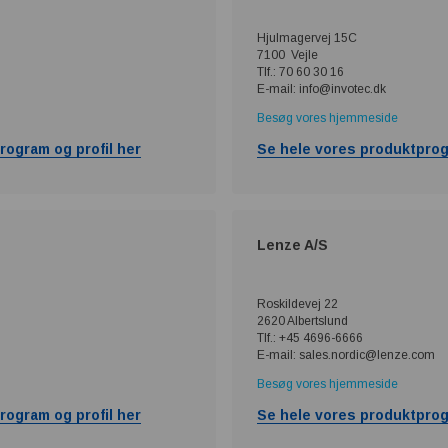
Hjulmagervej 15C
7100 Vejle
Tlf.: 70 60 30 16
E-mail: info@invotec.dk
Besøg vores hjemmeside
rogram og profil her
Se hele vores produktprog
Lenze A/S
Roskildevej 22
2620 Albertslund
Tlf.: +45 4696-6666
E-mail: sales.nordic@lenze.com
Besøg vores hjemmeside
rogram og profil her
Se hele vores produktprog