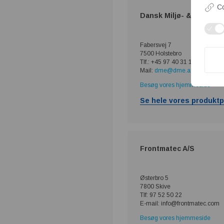
Co
Dansk Miljø- & Energist
Fabersvej 7
7500 Holstebro
Tlf.: +45 97 40 31 11
Mail:
dme@dme.as
Besøg vores hjemmeside
Se hele vores produktp
Frontmatec A/S
Østerbro 5
7800 Skive
Tlf: 97 52 50 22
E-mail: info@frontmatec.com
Besøg vores hjemmeside