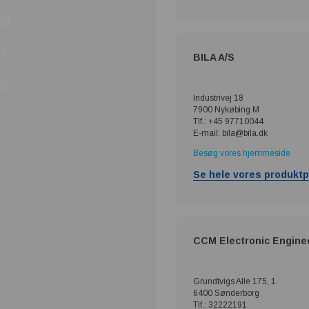
d
r
BILA A/S
e
Industrivej 18
7900 Nykøbing M
Tlf.: +45 97710044
E-mail: bila@bila.dk
Besøg vores hjemmeside
Se hele vores produktp
CCM Electronic Engine
Grundtvigs Alle 175, 1.
6400 Sønderborg
Tlf.: 32222191