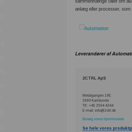
k
sammenhænge taler om autom
anlæg eller processer, som f
n
i
s
Leverandører af Automat
k
s
2CTRL ApS
e
Metalgangen 19E
t
2690 Karlslunde
Tlf.: +45 2594 4344
b
E-mail: info@2ctrl.dk
Besøg vores hjemmeside
e
Se hele vores produktp