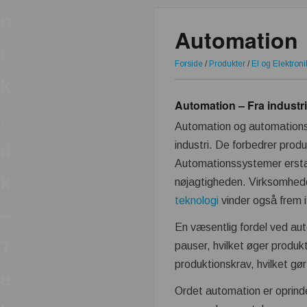
n
Automation
i
Forside
/
Produkter
/
El og Elektroni
k
Automation – Fra industri
.
Automation og automationslø
industri. De forbedrer prod
d
Automationssystemer erstat
k
nøjagtigheden. Virksomheder
teknologi
vinder også frem 
–
En væsentlig fordel ved aut
T
pauser, hvilket øger produk
produktionskrav, hvilket gø
e
Ordet automation er oprinde