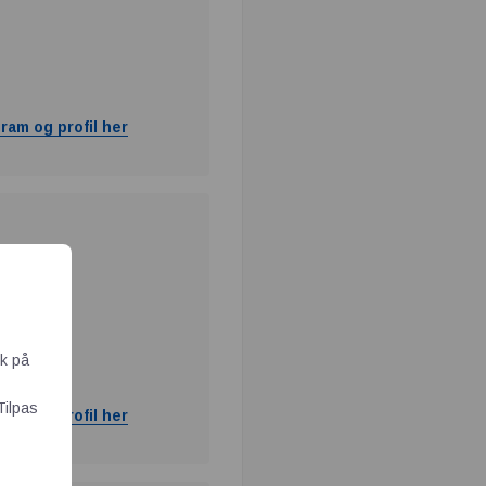
ram og profil her
ik på
Tilpas
ram og profil her