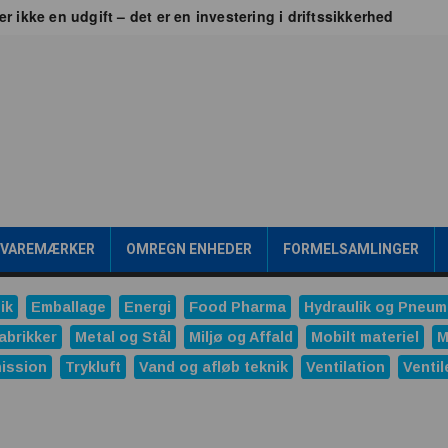
er ikke en udgift – det er en investering i driftssikkerhed
 Britain
jen frem går gennem værdikæden
ealtid
Transformere er rygraden i fremtidens energiinfrastr
gsværd
ipakke en konkurrencefordel
Rensning af SPILDEVAND
 mening?
/VAREMÆRKER
OMREGN ENHEDER
FORMELSAMLINGER
onale trykreduktionsventiler
ng
ik
Emballage
Energi
Food Pharma
Hydraulik og Pneum
ndustrien
Ved du, hvornår produktet ændrer sig?
abrikker
Metal og Stål
Miljø og Affald
Mobilt materiel
M
ission
Trykluft
Vand og afløb teknik
Ventilation
Ventil