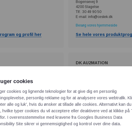
Bogensevej 9
4200 Slagelse
Tlf.: 30 49 90 50
E-mail: info@cestek.dk
Besøg vores hjemmeside
rogram og profil her
Se hele vores produktprog
DK AU2MATION
Skovvangen 33
ruger cookies
6000 Kolding
Tlf.: 61 48 32 42
ger cookies og lignende teknologier for at give dig en personlig
E-mail: info@dkau2mation.nu
ngoplevelse, personlig reklame og for at analysere vores webtrafik. Kl
Besøg vores hjemmeside
ter alle og luk', hvis du ønsker at tillade alle cookies. Alternativt kan du
 hvilke typer cookies du vil acceptere eller deaktivere ved at klikke på 
rogram og profil her
Se hele vores produktprog
for. I overensstemmelse med kravene fra
Googles Business Data
sibility Site
sikrer vi gennemsigtighed og kontrol over dine data.