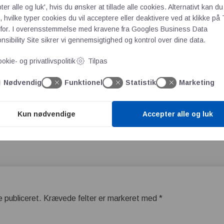
remskiver, kædehjul og koblinger.
ter alle og luk', hvis du ønsker at tillade alle cookies. Alternativt kan du
 hvilke typer cookies du vil acceptere eller deaktivere ved at klikke på 
delementer for nem montering uden brug af kile. Med stor præci
for. I overensstemmelse med kravene fra
Googles Business Data
ivitet, reducerer vedligeholdelses-behov og øger sikkerheden.
sibility Site
sikrer vi gennemsigtighed og kontrol over dine data.
orque produkterne her
okie- og privatlivspolitik
Tilpas
 moderne skrivebordslys koncentration og performance
Nødvendig
Funktionel
Statistik
Marketing
øjet til vores produktsortiment 's Firmaprofil
Kun nødvendige
Accepter alle og luk
e publiceret.
Krævede felter er markeret med
*