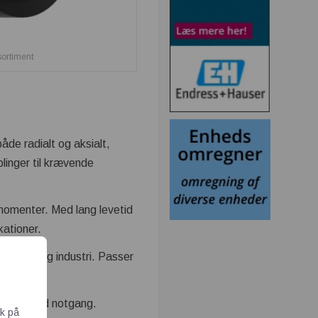
tsortiment
åde radialt og aksialt,
linger til krævende
 momenter. Med lang levetid
kationer.
let og tung industri. Passer
dboret med notgang.
ik på