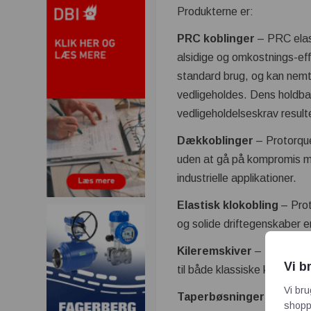
Produkterne er:
PRC koblinger
– PRC elas
alsidige og omkostnings-effe
standard brug, og kan nem
vedligeholdes. Dens holdba
vedligeholdelseskrav result
Dækkoblinger
– Protorque
uden at gå på kompromis me
industrielle applikationer.
Elastisk klokobling
– Prot
og solide driftegenskaber er 
Kileremskiver
– Standard 
Vi b
til både klassiske kilerem
Vi bru
Taperbøsninger
– Konisk
shoppi