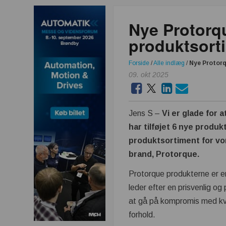
Nye Protorque
produktsort
Forside
/
Alle indlæg
/
Nye Protorq
09. okt 2025
Jens S –
Vi er glade for a
har tilføjet 6 nye produkt
produktsortiment for vor
brand, Protorque.
Protorque produkterne er e
leder efter en prisvenlig og 
at gå på kompromis med kv
forhold.