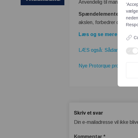
Anvendelig til mange typer 
'Accep
vælge,
Spændelementer
– Spæn
neden
akslen, forbedrer de effekt
Respon
Læs og se mere om Prot
Co
LÆS også: Sådan forbedrer
Nye Protorque produkter tilf
Skriv et svar
Din e-mailadresse vil ikke bliv
Kommentar
*