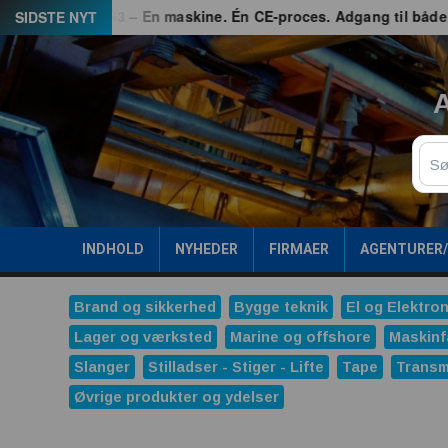
Spring
rhed
G3 – En maskine. Én CE-proces. Adgang til både EU og
SIDSTE NYT
til
indhold
A
Sø
INDHOLD
NYHEDER
FIRMAER
AGENTURER
Brand og sikkerhed
Bygge teknik
El og Elektron
Lager og værksted
Marine og offshore
Maskinf
Slanger
Stilladser - Stiger - Lifte
Tape
Transm
Øvrige produkter og ydelser