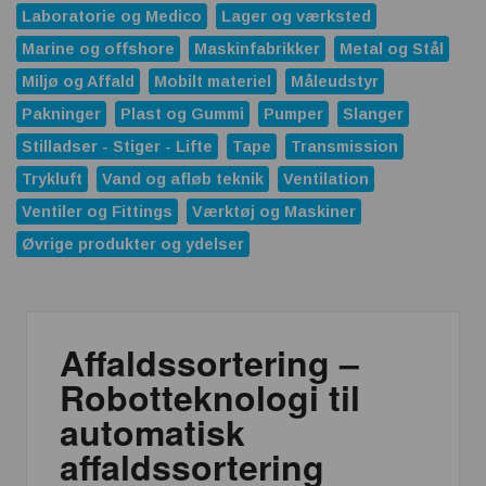
Laboratorie og Medico
Lager og værksted
Marine og offshore
Maskinfabrikker
Metal og Stål
Miljø og Affald
Mobilt materiel
Måleudstyr
Pakninger
Plast og Gummi
Pumper
Slanger
Stilladser - Stiger - Lifte
Tape
Transmission
Trykluft
Vand og afløb teknik
Ventilation
Ventiler og Fittings
Værktøj og Maskiner
Øvrige produkter og ydelser
Affaldssortering –
Robotteknologi til
automatisk
affaldssortering