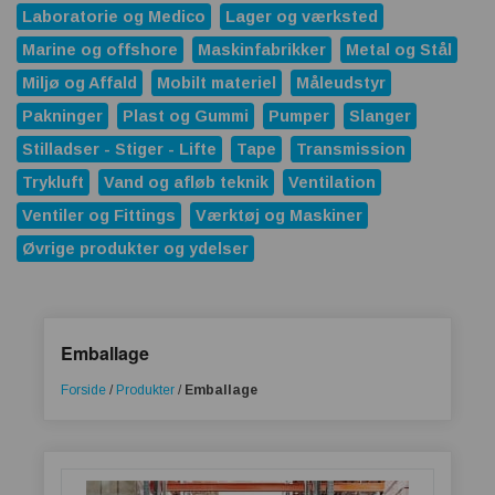
Laboratorie og Medico
Lager og værksted
Marine og offshore
Maskinfabrikker
Metal og Stål
Miljø og Affald
Mobilt materiel
Måleudstyr
Pakninger
Plast og Gummi
Pumper
Slanger
Stilladser - Stiger - Lifte
Tape
Transmission
Trykluft
Vand og afløb teknik
Ventilation
Ventiler og Fittings
Værktøj og Maskiner
Øvrige produkter og ydelser
Emballage
Forside
/
Produkter
/
Emballage