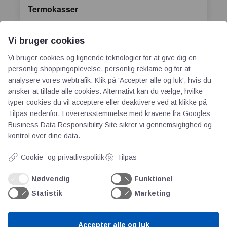
Termokasser
Vi bruger cookies
Thermoposer
Vi bruger cookies og lignende teknologier for at give dig en
personlig shoppingoplevelse, personlig reklame og for at
analysere vores webtrafik. Klik på 'Accepter alle og luk', hvis du
Transparente kasser
ønsker at tillade alle cookies. Alternativt kan du vælge, hvilke
typer cookies du vil acceptere eller deaktivere ved at klikke på
Tilpas nedenfor. I overensstemmelse med kravene fra
Googles
Transportemballage
Business Data Responsibility Site
sikrer vi gennemsigtighed og
kontrol over dine data.
Cookie- og privatlivspolitik
Tilpas
Transportkasser
Nødvendig
Funktionel
Statistik
Marketing
Transporttasker
Accepter alle og luk