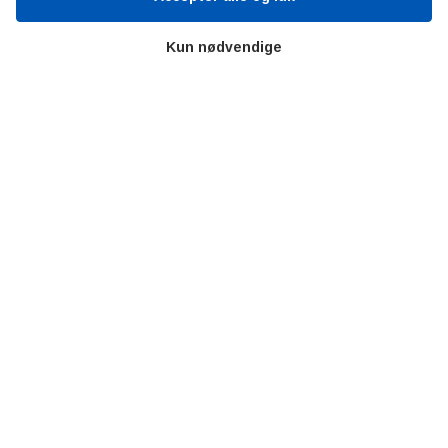
Transportæsker
Kun nødvendige
Træemballage
Trækasser
Trækglidepaller
Træpaller
Tøndepaller