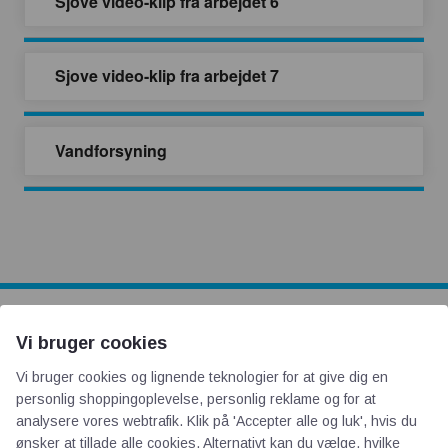
Sjove video-klip fra arbejdet 6
Sjove video-klip fra arbejdet 7
Vandforsyning
Vi bruger cookies
AOT
Vi bruger cookies og lignende teknologier for at give dig en
personlig shoppingoplevelse, personlig reklame og for at
Om os
analysere vores webtrafik. Klik på 'Accepter alle og luk', hvis du
Priser
ønsker at tillade alle cookies. Alternativt kan du vælge, hvilke