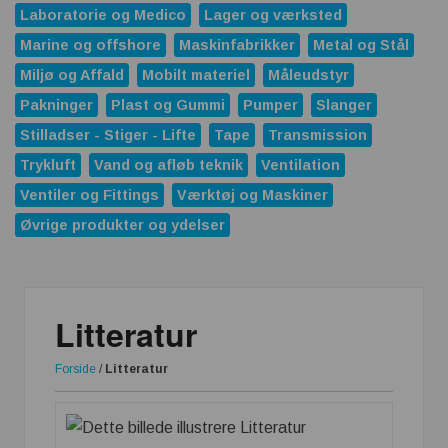
Laboratorie og Medico
Lager og værksted
Marine og offshore
Maskinfabrikker
Metal og Stål
Miljø og Affald
Mobilt materiel
Måleudstyr
Pakninger
Plast og Gummi
Pumper
Slanger
Stilladser - Stiger - Lifte
Tape
Transmission
Trykluft
Vand og afløb teknik
Ventilation
Ventiler og Fittings
Værktøj og Maskiner
Øvrige produkter og ydelser
Litteratur
Forside
/
Litteratur