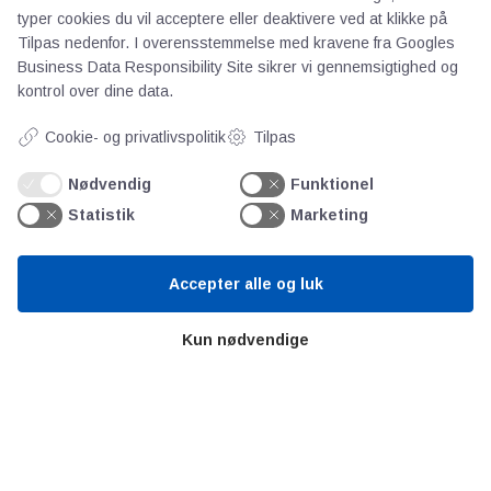
Kontakt
typer cookies du vil acceptere eller deaktivere ved at klikke på
Persondata
Tilpas nedenfor. I overensstemmelse med kravene fra
Googles
Business Data Responsibility Site
sikrer vi gennemsigtighed og
kontrol over dine data.
Videncentre
Cookie- og privatlivspolitik
Tilpas
Teknologisk Institut
Nødvendig
Funktionel
Bitva
Statistik
Marketing
Videncentre
Litteratur
Accepter alle og luk
Forkortelser
Ståbi
Kun nødvendige
Værd at besøge
Alltomteknikindustrin
Altombyen