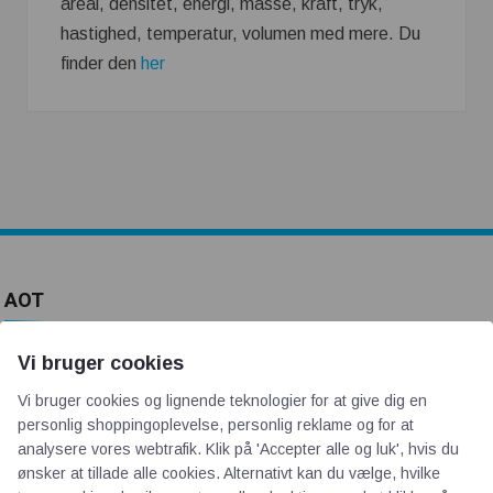
areal, densitet, energi, masse, kraft, tryk,
hastighed, temperatur, volumen med mere. Du
finder den
her
AOT
Om os
Vi bruger cookies
Priser
Vi bruger cookies og lignende teknologier for at give dig en
Kontakt
personlig shoppingoplevelse, personlig reklame og for at
Persondata
analysere vores webtrafik. Klik på 'Accepter alle og luk', hvis du
ønsker at tillade alle cookies. Alternativt kan du vælge, hvilke