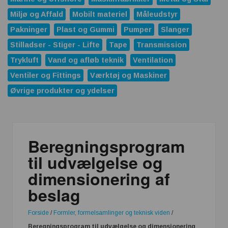
Miljø og Affald
Mobilt materiel
Måleudstyr
Pakninger
Plast og Gummi
Pumper
Slanger
Stilladser - Stiger - Lifte
Tape
Transmission
Trykluft
Vand og afløb teknik
Ventilation
Ventiler og Fittings
Værktøj og Maskiner
Øvrige produkter og ydelser
Beregningsprogram
til udvælgelse og
dimensionering af
beslag
Forside
/
Formler, formelsamlinger og teknisk viden
/
Beregningsprogram til udvælgelse og dimensionering