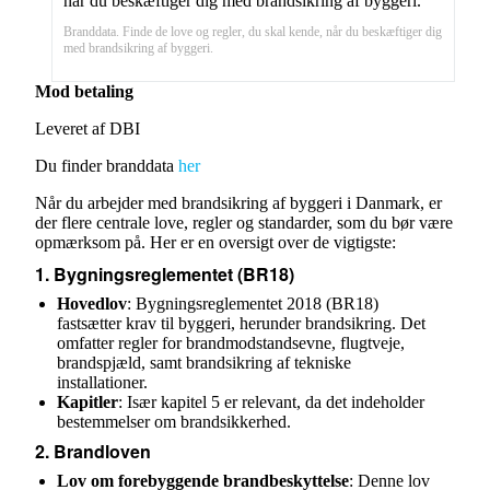
Branddata. Finde de love og regler, du skal kende, når du beskæftiger dig
med brandsikring af byggeri.
Mod betaling
Leveret af DBI
Du finder branddata
her
Når du arbejder med brandsikring af byggeri i Danmark, er
der flere centrale love, regler og standarder, som du bør være
opmærksom på. Her er en oversigt over de vigtigste:
1.
Bygningsreglementet (BR18)
Hovedlov
: Bygningsreglementet 2018 (BR18)
fastsætter krav til byggeri, herunder brandsikring. Det
omfatter regler for brandmodstandsevne, flugtveje,
brandspjæld, samt brandsikring af tekniske
installationer.
Kapitler
: Især kapitel 5 er relevant, da det indeholder
bestemmelser om brandsikkerhed.
2.
Brandloven
Lov om forebyggende brandbeskyttelse
: Denne lov