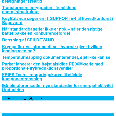
belægninger i realtid
Transformere er rygraden i fremtidens
energiinfrastruktur
KeyBalance søger en IT SUPPORTER til hovedkontoret i
Bagsværd
Når standardbatterier ikke er nok – så er den rigtige
batteripakke en konkurrencefordel
Rensning af SPILDEVAND
Krympeflex vs. strømpeflex – hvornår giver hvilken
løsning mening?
Temperaturmapping dokumenterer det, øjet ikke kan se
Parker lancerer den højst alsidige PE06M-serie med
proportionale trykreduktionsventiler
FRIES Tech – rengøringskurve til effektiv
komponentrensning
IE5-elmotorer sætter nye standarder for energieffektivitet
i industrien
Facebook
Twitter
Linkedin
Leverandører, Nyheder og Viden