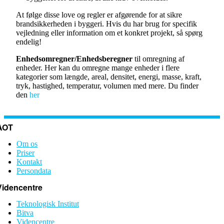
At følge disse love og regler er afgørende for at sikre
brandsikkerheden i byggeri. Hvis du har brug for specifik
vejledning eller information om et konkret projekt, så spørg
endelig!
Enhedsomregner/Enhedsberegner
til omregning af
enheder. Her kan du omregne mange enheder i flere
kategorier som længde, areal, densitet, energi, masse, kraft,
tryk, hastighed, temperatur, volumen med mere. Du finder
den
her
AOT
Om os
Priser
Kontakt
Persondata
Videncentre
Teknologisk Institut
Bitva
Videncentre