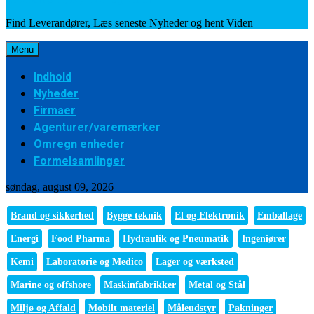
Find Leverandører, Læs seneste Nyheder og hent Viden
Menu
Indhold
Nyheder
Firmaer
Agenturer/varemærker
Omregn enheder
Formelsamlinger
søndag, august 09, 2026
Brand og sikkerhed
Bygge teknik
El og Elektronik
Emballage
Energi
Food Pharma
Hydraulik og Pneumatik
Ingeniører
Kemi
Laboratorie og Medico
Lager og værksted
Marine og offshore
Maskinfabrikker
Metal og Stål
Miljø og Affald
Mobilt materiel
Måleudstyr
Pakninger