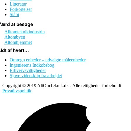
Litteratur
Forkortelser
Ståbi
Værd at besøge
Alltomteknikindustrin
Altombyen
Altomhjemmet
Lidt af hvert…
Omregn enheder – udvalgte måleenheder
Ingeniørens Indkøbsbog
Erhvervsvittigheder
Sjove video-klip fra arbejdet
Copyright © 2019 AltOmTeknik.dk - Alle rettigheder forbeholdt
Privatlivspolitik