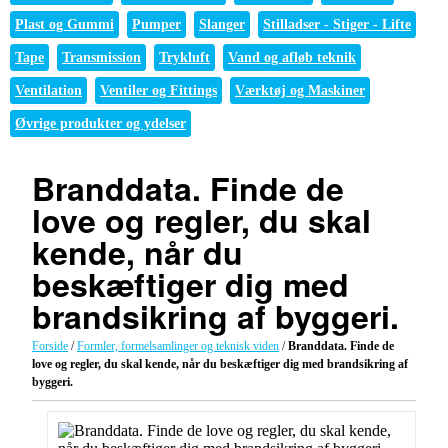
Plast og Gummi
Pumper
Slanger
Stilladser - Stiger - Lifte
Tape
Transmission
Trykluft
Vand og afløb teknik
Ventilation
Ventiler og Fittings
Værktøj og Maskiner
Øvrige produkter og ydelser
Branddata. Finde de
love og regler, du skal
kende, når du
beskæftiger dig med
brandsikring af byggeri.
Forside
/
Formler, formelsamlinger og teknisk viden
/
Branddata. Finde de
love og regler, du skal kende, når du beskæftiger dig med brandsikring af
byggeri.