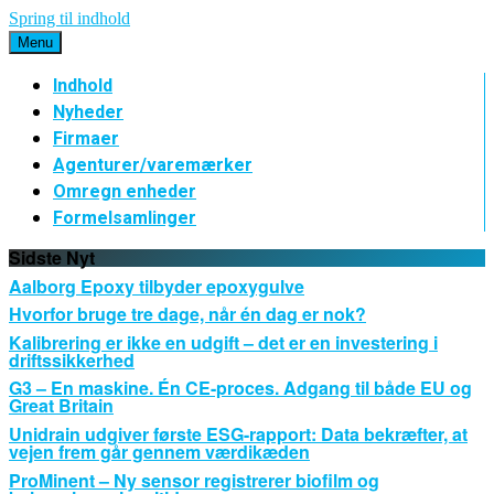
Spring til indhold
Menu
Indhold
Nyheder
Firmaer
Agenturer/varemærker
Omregn enheder
Formelsamlinger
Sidste Nyt
Aalborg Epoxy tilbyder epoxygulve
Hvorfor bruge tre dage, når én dag er nok?
Kalibrering er ikke en udgift – det er en investering i
driftssikkerhed
G3 – En maskine. Én CE-proces. Adgang til både EU og
Great Britain
Unidrain udgiver første ESG-rapport: Data bekræfter, at
vejen frem går gennem værdikæden
ProMinent – Ny sensor registrerer biofilm og