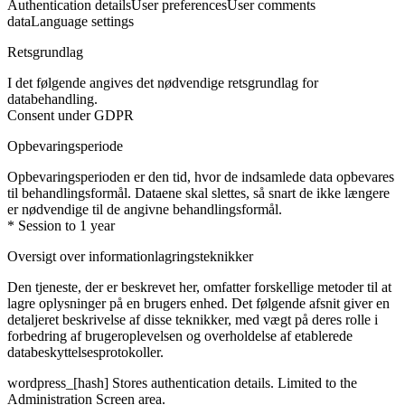
Authentication details
User preferences
User comments
data
Language settings
Retsgrundlag
I det følgende angives det nødvendige retsgrundlag for
databehandling.
Consent under GDPR
Opbevaringsperiode
Opbevaringsperioden er den tid, hvor de indsamlede data opbevares
til behandlingsformål. Dataene skal slettes, så snart de ikke længere
er nødvendige til de angivne behandlingsformål.
* Session to 1 year
Oversigt over informationlagringsteknikker
Den tjeneste, der er beskrevet her, omfatter forskellige metoder til at
lagre oplysninger på en brugers enhed. Det følgende afsnit giver en
detaljeret beskrivelse af disse teknikker, med vægt på deres rolle i
forbedring af brugeroplevelsen og overholdelse af etablerede
databeskyttelsesprotokoller.
wordpress_[hash]
Stores authentication details. Limited to the
Administration Screen area.