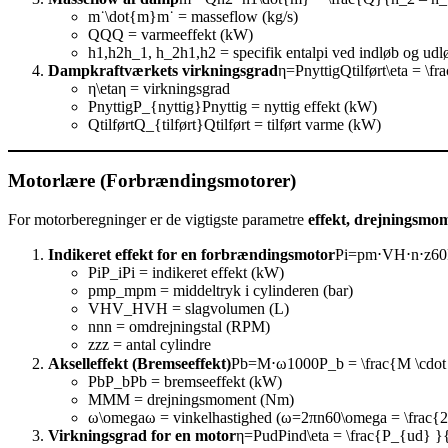
m˙\dot{m}m˙ = masseflow (kg/s)
QQQ = varmeeffekt (kW)
h1,h2h_1, h_2h1​,h2​ = specifik entalpi ved indløb og udl
Dampkraftværkets virkningsgrad
η=PnyttigQtilført\eta = \fr
η\etaη = virkningsgrad
PnyttigP_{nyttig}Pnyttig​ = nyttig effekt (kW)
QtilførtQ_{tilført}Qtilført​ = tilført varme (kW)
Motorlære (Forbrændingsmotorer)
For motorberegninger er de vigtigste parametre
effekt, drejningsmo
Indikeret effekt for en forbrændingsmotor
Pi=pm⋅VH⋅n⋅z60P_
PiP_iPi​ = indikeret effekt (kW)
pmp_mpm​ = middeltryk i cylinderen (bar)
VHV_HVH​ = slagvolumen (L)
nnn = omdrejningstal (RPM)
zzz = antal cylindre
Akselleffekt (Bremseeffekt)
Pb=M⋅ω1000P_b = \frac{M \cdot
PbP_bPb​ = bremseeffekt (kW)
MMM = drejningsmoment (Nm)
ω\omegaω = vinkelhastighed (ω=2πn60\omega = \frac{2
Virkningsgrad for en motor
η=PudPind\eta = \frac{P_{ud} }{