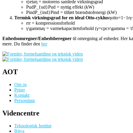
η\etaη = motorens samlede virkningsgrad
PudP_{ud}Pud​ = nyttig effekt (kW)
PindP_{ind}Pind​ = tilført brændstofenergi (kW)
Termisk virkningsgrad for en ideal Otto-cyklus
ηotto=1−1rγ−
rrr = kompressionsforhold
γ\gammaγ = varmekapacitetsforhold (γ=cpcv\gamma = \fr
Enhedsomregner/Enhedsberegner
til omregning af enheder. Her ka
mere. Du finder den
her
AOT
Om os
Priser
Kontakt
Persondata
Videncentre
Teknologisk Institut
Bitva