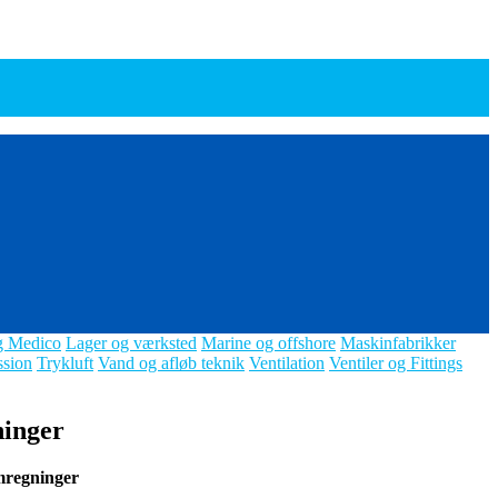
g Medico
Lager og værksted
Marine og offshore
Maskinfabrikker
ssion
Trykluft
Vand og afløb teknik
Ventilation
Ventiler og Fittings
ninger
mregninger