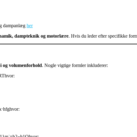
r og dampanlæg
her
namik, dampteknik og motorlære
. Hvis du leder efter specifikke forml
opi og volumenforhold
. Nogle vigtige formler inkluderer:
Thvor:
⋅hfg​hvor:
}m˙=h2​−h1​Q​hvor: