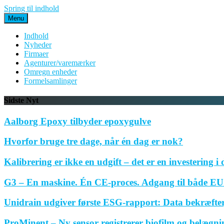
Spring til indhold
Menu
Indhold
Nyheder
Firmaer
Agenturer/varemærker
Omregn enheder
Formelsamlinger
Sidste Nyt
Aalborg Epoxy tilbyder epoxygulve
Hvorfor bruge tre dage, når én dag er nok?
Kalibrering er ikke en udgift – det er en investering i 
G3 – En maskine. Én CE-proces. Adgang til både EU 
Unidrain udgiver første ESG-rapport: Data bekræfte
ProMinent – Ny sensor registrerer biofilm og belægnin