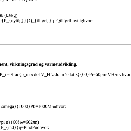
øb (kJ/kg)
ac{P_{nyttig}}{Q_{tilført}}η=Qtilført​Pnyttig​​hvor:
ment, virkningsgrad og varmeudvikling
.
i = \frac{p_m \cdot V_H \cdot n \cdot z}{60}Pi​=60pm​⋅VH​⋅n⋅z​hvor
 \omega}{1000}Pb​=1000M⋅ω​hvor:
\pi n}{60}ω=602πn​)
P_{ind}}η=Pind​Pud​​hvor: