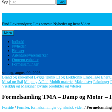
Søg
Søg
Leverandører, Nyheder og Viden
Find Leverandører, Læs seneste Nyheder og hent Viden
Menu
Indhold
Nyheder
Firmaer
Agenturer/varemærker
Omregn enheder
Formelsamlinger
søndag, august 09, 2026
Brand og sikkerhed
Bygge teknik
El og Elektronik
Emballage
Energi
Metal og Stål
Miljø og Affald
Mobilt materiel
Måleudstyr
Pakninger
Værktøj og Maskiner
Øvrige produkter og ydelser
Formelsamling TMA – Damp og Motor – Fin
Forside
/
Formler, formelsamlinger og teknisk viden
/
Formelsamling