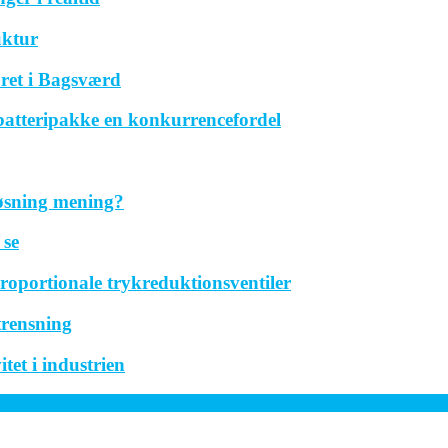
uktur
ret i Bagsværd
 batteripakke en konkurrencefordel
løsning mening?
 se
roportionale trykreduktionsventiler
trensning
tet i industrien