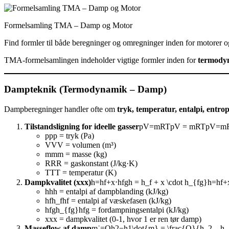
Formelsamling TMA – Damp og Motor
Find formler til både beregninger og omregninger inden for motore
TMA-formelsamlingen indeholder vigtige formler inden for
termody
Dampteknik (Termodynamik – Damp)
Dampberegninger handler ofte om
tryk, temperatur, entalpi, entr
Tilstandsligning for ideelle gasser
pV=mRTpV = mRTpV=mR
ppp = tryk (Pa)
VVV = volumen (m³)
mmm = masse (kg)
RRR = gaskonstant (J/kg·K)
TTT = temperatur (K)
Dampkvalitet (xxx)
h=hf+x⋅hfgh = h_f + x \cdot h_{fg}h=hf​+x
hhh = entalpi af dampblanding (kJ/kg)
hfh_fhf​ = entalpi af væskefasen (kJ/kg)
hfgh_{fg}hfg​ = fordampningsentalpi (kJ/kg)
xxx = dampkvalitet (0-1, hvor 1 er ren tør damp)
Masseflow af damp
m˙=Qh2−h1\dot{m} = \frac{Q}{h_2 – h_1