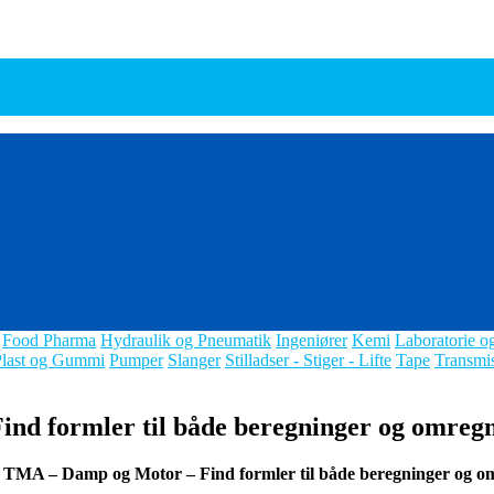
Food Pharma
Hydraulik og Pneumatik
Ingeniører
Kemi
Laboratorie o
Plast og Gummi
Pumper
Slanger
Stilladser - Stiger - Lifte
Tape
Transmi
d formler til både beregninger og omreg
 TMA – Damp og Motor – Find formler til både beregninger og o