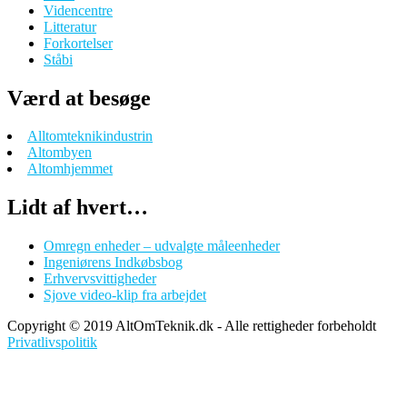
Videncentre
Litteratur
Forkortelser
Ståbi
Værd at besøge
Alltomteknikindustrin
Altombyen
Altomhjemmet
Lidt af hvert…
Omregn enheder – udvalgte måleenheder
Ingeniørens Indkøbsbog
Erhvervsvittigheder
Sjove video-klip fra arbejdet
Copyright © 2019 AltOmTeknik.dk - Alle rettigheder forbeholdt
Privatlivspolitik