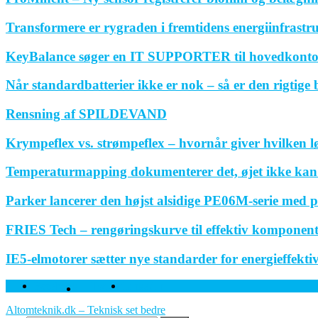
Transformere er rygraden i fremtidens energiinfrastr
KeyBalance søger en IT SUPPORTER til hovedkonto
Når standardbatterier ikke er nok – så er den rigtige
Rensning af SPILDEVAND
Krympeflex vs. strømpeflex – hvornår giver hvilken 
Temperaturmapping dokumenterer det, øjet ikke kan
Parker lancerer den højst alsidige PE06M-serie med p
FRIES Tech – rengøringskurve til effektiv komponen
IE5-elmotorer sætter nye standarder for energieffektivi
Facebook
Twitter
Linkedin
Altomteknik.dk – Teknisk set bedre