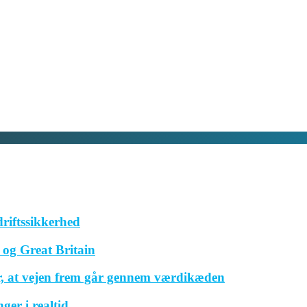
driftssikkerhed
og Great Britain
r, at vejen frem går gennem værdikæden
ger i realtid