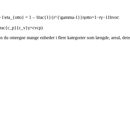
1\eta_{otto} = 1 – \frac{1}{r^{\gamma-1}}ηotto​=1−rγ−11​hvor:
ac{c_p}{c_v}γ=cv​cp​​)
n du omregne mange enheder i flere kategorier som længde, areal, densi