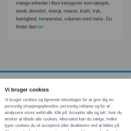
mange enheder i flere kategorier som længde,
areal, densitet, energi, masse, kraft, tryk,
hastighed, temperatur, volumen med mere. Du
finder den
her
AOT
Vi bruger cookies
Vi bruger cookies og lignende teknologier for at give dig en
Om os
personlig shoppingoplevelse, personlig reklame og for at
analysere vores webtrafik. Klik på 'Accepter alle og luk', hvis du
Priser
ønsker at tillade alle cookies. Alternativt kan du vælge, hvilke
Kontakt
typer cookies du vil acceptere eller deaktivere ved at klikke på
Persondata