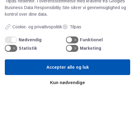
Tilpas nedenfor. I overensstemmelse med kravene fra
Googles
Business Data Responsibility Site
sikrer vi gennemsigtighed og
kontrol over dine data.
Videncentre
Cookie- og privatlivspolitik
Tilpas
Teknologisk Institut
Nødvendig
Funktionel
Bitva
Statistik
Marketing
Videncentre
Litteratur
Forkortelser
Accepter alle og luk
Ståbi
Kun nødvendige
Værd at besøge
Alltomteknikindustrin
Altombyen
Altomhjemmet