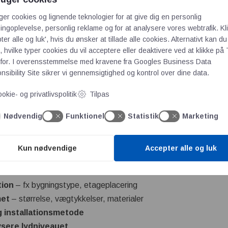
er et værktøj, der
eauer i
ger cookies og lignende teknologier for at give dig en personlig
ngoplevelse, personlig reklame og for at analysere vores webtrafik. Kl
sikrer, at et projekt overholder kravene til støjreduktion. Værktø
ter alle og luk', hvis du ønsker at tillade alle cookies. Alternativt kan du
vor der ønskes
lyddæmpede afløbssystemer
, fx med Wavin AS
 hvilke typer cookies du vil acceptere eller deaktivere ved at klikke på 
for. I overensstemmelse med kravene fra
Googles Business Data
sibility Site
sikrer vi gennemsigtighed og kontrol over dine data.
egner
lysninger
(størrelse, type, placering)
okie- og privatlivspolitik
Tilpas
 og montering
(rørtyper, fastgørelse, isolering)
Nødvendig
Funktionel
Statistik
Marketing
et støjniveau
i dB(A)
gældende krav
(f.eks. BR18 eller VDI 4100)
Kun nødvendige
Accepter alle og luk
eregner
tion
– fx bygningstype, etageplacering
met
– størrelse, vægtykkelser, materialer
 installationsmetode
sere lydniveauet