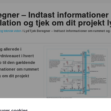
egner – Indtast informatione
lation og tjek om dit projekt l
og teknisk viden
/
LydTjek Beregner – Indtast informationer om rummet og di
g allerede i
ydniveauet i hvert
p til den gældende
ormationer om rummet
k om dit projekt
LydTjek Beregner
ruger cookies