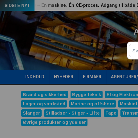
Spring
rhed
G3 – En maskine. Én CE-proces. Adgang til både EU og
SIDSTE NYT
til
indhold
A
Sø
INDHOLD
NYHEDER
FIRMAER
AGENTURER
Brand og sikkerhed
Bygge teknik
El og Elektron
Lager og værksted
Marine og offshore
Maskinf
Slanger
Stilladser - Stiger - Lifte
Tape
Transm
Øvrige produkter og ydelser