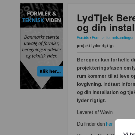
LydTjek Ber
og din instal
Forside
/
Formler, formelsamlinger 
projekt lyder rigtigt
Beregner kan fortælle di
projekteringsfasen om l
rum kommer til at leve o
lovgivning. Indtast inf
og din installation og tje
lyder rigtigt.
Leveret af Wavin
Du finder den
her
Vi b