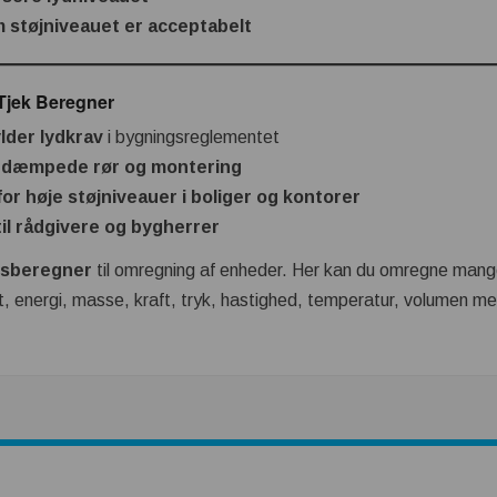
m støjniveauet er acceptabelt
Tjek Beregner
lder lydkrav
i bygningsreglementet
yddæmpede rør og montering
for høje støjniveauer i boliger og kontorer
il rådgivere og bygherrer
sberegner
til omregning af enheder. Her kan du omregne mange
t, energi, masse, kraft, tryk, hastighed, temperatur, volumen m