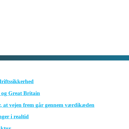
driftssikkerhed
og Great Britain
r, at vejen frem går gennem værdikæden
ger i realtid
uktur