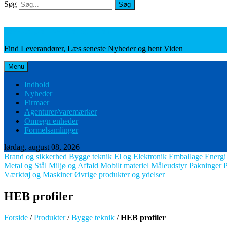
Søg
Søg
Leverandører, Nyheder og Viden
Find Leverandører, Læs seneste Nyheder og hent Viden
Menu
Indhold
Nyheder
Firmaer
Agenturer/varemærker
Omregn enheder
Formelsamlinger
lørdag, august 08, 2026
Brand og sikkerhed
Bygge teknik
El og Elektronik
Emballage
Energi
Metal og Stål
Miljø og Affald
Mobilt materiel
Måleudstyr
Pakninger
Værktøj og Maskiner
Øvrige produkter og ydelser
HEB profiler
Forside
/
Produkter
/
Bygge teknik
/
HEB profiler