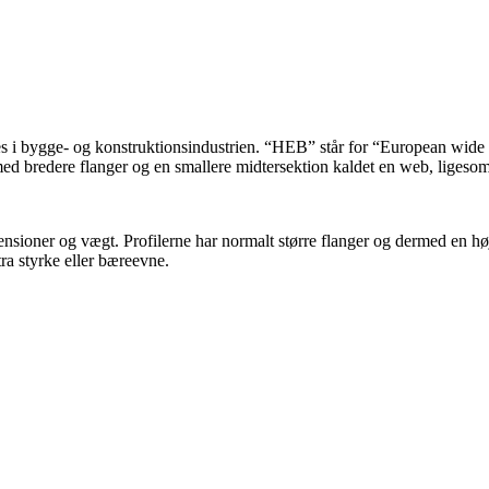
es i bygge- og konstruktionsindustrien. “HEB” står for “European wide
 med bredere flanger og en smallere midtersektion kaldet en web, liges
mensioner og vægt. Profilerne har normalt større flanger og dermed e
ra styrke eller bæreevne.