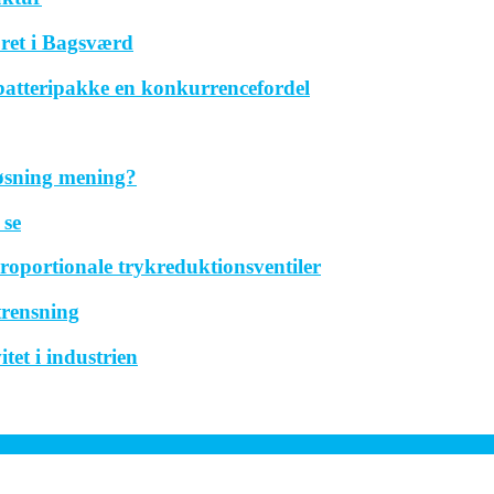
ret i Bagsværd
 batteripakke en konkurrencefordel
løsning mening?
 se
roportionale trykreduktionsventiler
trensning
tet i industrien