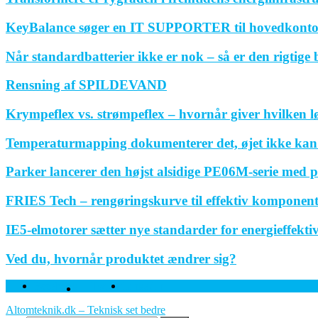
KeyBalance søger en IT SUPPORTER til hovedkonto
Når standardbatterier ikke er nok – så er den rigtige
Rensning af SPILDEVAND
Krympeflex vs. strømpeflex – hvornår giver hvilken 
Temperaturmapping dokumenterer det, øjet ikke kan
Parker lancerer den højst alsidige PE06M-serie med p
FRIES Tech – rengøringskurve til effektiv komponen
IE5-elmotorer sætter nye standarder for energieffektivi
Ved du, hvornår produktet ændrer sig?
Facebook
Twitter
Linkedin
Altomteknik.dk – Teknisk set bedre