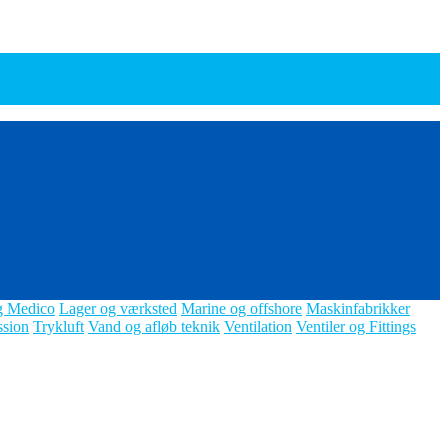
g Medico
Lager og værksted
Marine og offshore
Maskinfabrikker
ssion
Trykluft
Vand og afløb teknik
Ventilation
Ventiler og Fittings