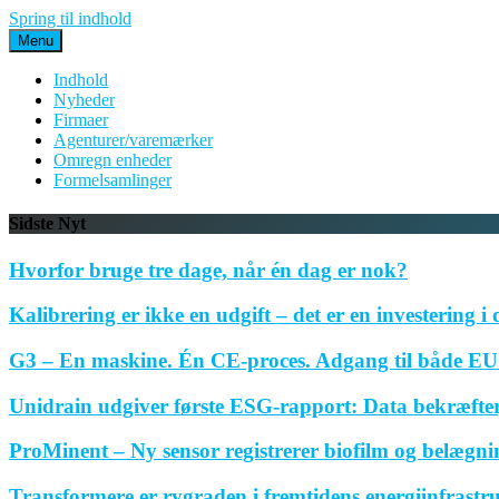
Spring til indhold
Menu
Indhold
Nyheder
Firmaer
Agenturer/varemærker
Omregn enheder
Formelsamlinger
Sidste Nyt
Hvorfor bruge tre dage, når én dag er nok?
Kalibrering er ikke en udgift – det er en investering i 
G3 – En maskine. Én CE-proces. Adgang til både EU 
Unidrain udgiver første ESG-rapport: Data bekræfte
ProMinent – Ny sensor registrerer biofilm og belægnin
Transformere er rygraden i fremtidens energiinfrastr