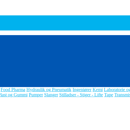
Food Pharma
Hydraulik og Pneumatik
Ingeniører
Kemi
Laboratorie o
Plast og Gummi
Pumper
Slanger
Stilladser - Stiger - Lifte
Tape
Transmi