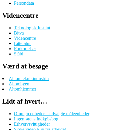
Persondata
Videncentre
Teknologisk Institut
Bitva
Videncentre
Litteratur
Forkortelser
Ståbi
Værd at besøge
Alltomteknikindustrin
Altombyen
Altomhjemmet
Lidt af hvert…
Omregn enheder – udvalgte måleenheder
Ingeniørens Indkøbsbog
Erhvervsvittigheder
Sjove video-klip fra arbejdet