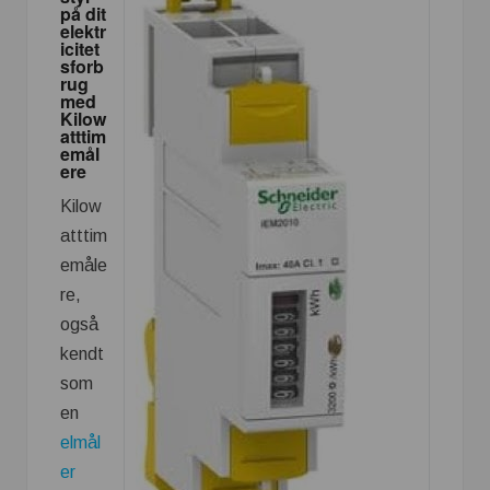
på dit
elektr
icitet
sforb
rug
med
Kilow
atttim
emål
ere
Kilow
atttim
emåle
re,
også
kendt
som
en
elmål
er