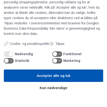
personlig shoppingoplevelse, personlig reklame og for at
analysere vores webtrafik. Klik på 'Accepter alle og luk', hvis du
ønsker at tillade alle cookies. Alternativt kan du vælge, hvilke
typer cookies du vil acceptere eller deaktivere ved at klikke på
AOT
Tilpas nedenfor. I overensstemmelse med kravene fra
Googles
Business Data Responsibility Site
sikrer vi gennemsigtighed og
kontrol over dine data.
Om os
Priser
Cookie- og privatlivspolitik
Tilpas
Kontakt
Persondata
Nødvendig
Funktionel
Statistik
Marketing
Videncentre
Accepter alle og luk
Teknologisk Institut
Kun nødvendige
Bitva
Videncentre
Litteratur