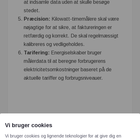
at indsamle data uden at skulle besøge
stedet.
Præcision:
Kilowatt-timemålere skal være
nøjagtige for at sikre, at faktureringen er
retfærdig og korrekt. De skal regelmæssigt
kalibreres og vedligeholdes.
Tarifering:
Energiselskaber bruger
målerdata til at beregne forbrugerens
elektricitetsomkostninger baseret på de
aktuelle tariffer og forbrugsniveauer.
Vi bruger cookies
Vi bruger cookies og lignende teknologier for at give dig en