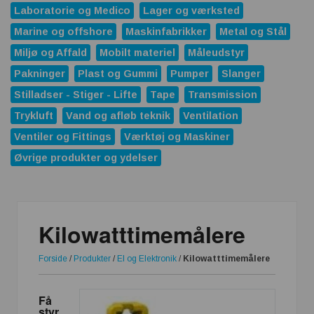
Laboratorie og Medico
Lager og værksted
Marine og offshore
Maskinfabrikker
Metal og Stål
Miljø og Affald
Mobilt materiel
Måleudstyr
Pakninger
Plast og Gummi
Pumper
Slanger
Stilladser - Stiger - Lifte
Tape
Transmission
Trykluft
Vand og afløb teknik
Ventilation
Ventiler og Fittings
Værktøj og Maskiner
Øvrige produkter og ydelser
Kilowatttimemålere
Forside
/
Produkter
/
El og Elektronik
/
Kilowatttimemålere
Få
styr