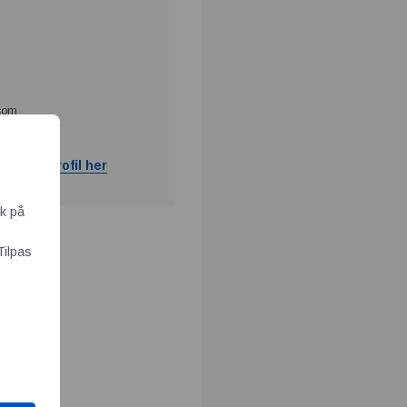
.com
ram og profil her
ik på
Tilpas