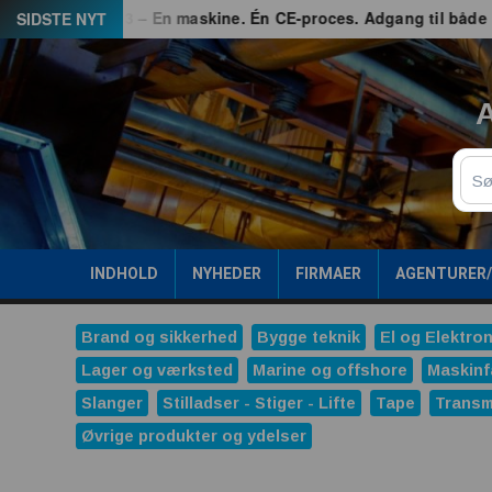
Spring
rhed
G3 – En maskine. Én CE-proces. Adgang til både EU og
SIDSTE NYT
til
indhold
A
Sø
INDHOLD
NYHEDER
FIRMAER
AGENTURER
Brand og sikkerhed
Bygge teknik
El og Elektron
Lager og værksted
Marine og offshore
Maskinf
Slanger
Stilladser - Stiger - Lifte
Tape
Transm
Øvrige produkter og ydelser