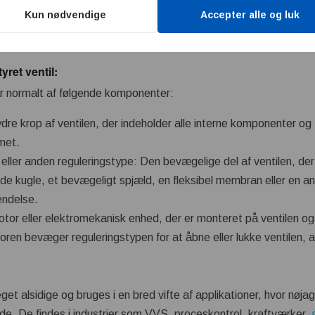
Kun nødvendige
Accepter alle og luk
ret ventil:
år normalt af følgende komponenter:
ydre krop af ventilen, der indeholder alle interne komponenter og 
met.
ller anden reguleringstype: Den bevægelige del af ventilen, der 
de kugle, et bevægeligt spjæld, en fleksibel membran eller en a
endelse.
motor eller elektromekanisk enhed, der er monteret på ventilen o
oren bevæger reguleringstypen for at åbne eller lukke ventilen, 
et alsidige og bruges i en bred vifte af applikationer, hvor nøja
nde. De findes i industrier som VVS, proceskontrol, kraftværker,