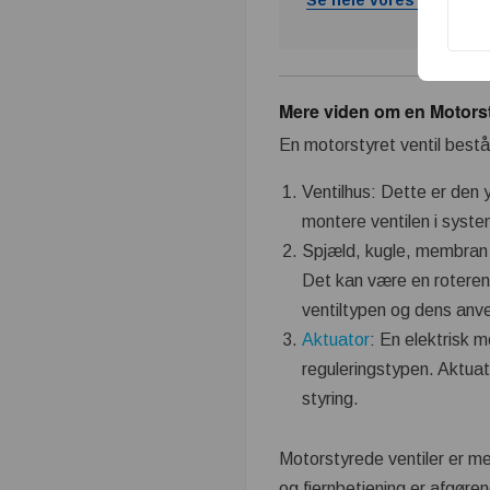
Mere viden om en Motorsty
En motorstyret ventil best
Ventilhus: Dette er den 
montere ventilen i syste
Spjæld, kugle, membran e
Det kan være en roteren
ventiltypen og dens anv
Aktuator
: En elektrisk 
reguleringstypen. Aktuat
styring.
Motorstyrede ventiler er meg
og fjernbetjening er afgøre