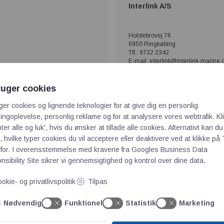
Interlink A/S
Holstebrovej 76
6950 Ringkøbing
Tlf.: 9732 2342
E-mail: interlink@interlink-marine
Besøg vores hjemmeside
ruger cookies
rogram og profil her
Se hele vores produktprog
ger cookies og lignende teknologier for at give dig en personlig
ngoplevelse, personlig reklame og for at analysere vores webtrafik. Kl
ter alle og luk', hvis du ønsker at tillade alle cookies. Alternativt kan du
 hvilke typer cookies du vil acceptere eller deaktivere ved at klikke på 
for. I overensstemmelse med kravene fra
Googles Business Data
sibility Site
sikrer vi gennemsigtighed og kontrol over dine data.
okie- og privatlivspolitik
Tilpas
Nødvendig
Funktionel
Statistik
Marketing
rogram og profil her