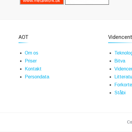
AOT
Videncent
Om os
Teknolog
Priser
Bitva
Kontakt
Vidence
Persondata
Litteratu
Forkorte
Ståbi
Co