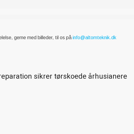
else, gerne med billeder, til os på
info@altomteknik.dk
paration sikrer tørskoede århusianere