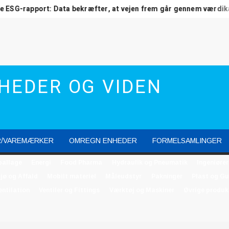
-rapport: Data bekræfter, at vejen frem går gennem værdikæden
HEDER OG VIDEN
R/VAREMÆRKER
OMREGN ENHEDER
FORMELSAMLINGER
allage
Energi
Food Pharma
Hydraulik og Pneumatik
Ingeniører
jø og Affald
Mobilt materiel
Måleudstyr
Pakninger
Plast og G
entilation
Ventiler og Fittings
Værktøj og Maskiner
Øvrige produk