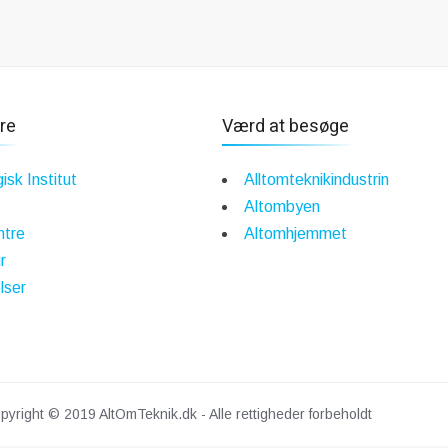
re
Værd at besøge
isk Institut
Alltomteknikindustrin
Altombyen
ntre
Altomhjemmet
r
lser
pyright © 2019 AltOmTeknik.dk - Alle rettigheder forbeholdt