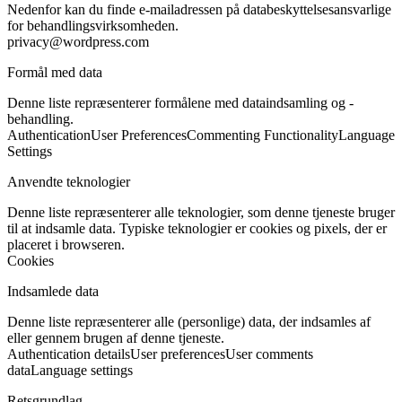
Nedenfor kan du finde e-mailadressen på databeskyttelsesansvarlige
for behandlingsvirksomheden.
privacy@wordpress.com
Formål med data
Denne liste repræsenterer formålene med dataindsamling og -
behandling.
Authentication
User Preferences
Commenting Functionality
Language
Settings
Anvendte teknologier
Denne liste repræsenterer alle teknologier, som denne tjeneste bruger
til at indsamle data. Typiske teknologier er cookies og pixels, der er
placeret i browseren.
Cookies
Indsamlede data
Denne liste repræsenterer alle (personlige) data, der indsamles af
eller gennem brugen af denne tjeneste.
Authentication details
User preferences
User comments
data
Language settings
Retsgrundlag