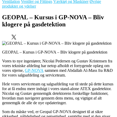
Ventilation
Ventiler og Fittings
Værktøj og Maskiner
Øvrige
produkter og ydelser
GEOPAL – Kursus i GP-NOVA – Bliv
klogere på gasdetektion
GEOPAL – Kursus i GP-NOVA – Bliv klogere på gasdetektion
Vores to nye ingeniører, Nicolai Pedersen og Gustav Kristensen fra
vores tekniske afdeling har netop afholdt et forrygende oplæg om
vores stjerne,
GP-NOVA
sammen med Abdallah Al-Mass fra R&D
for vores salgsafdeling og serviceteam.
Hele vores serviceteam og salgsafdeling var til stede på dette kursus
for at få endnu mere indsigt i vores stand-alone ATEX gasdetektor.
Nicolai og Gustav gennemgik detektorens forskellige funktioner,
hvordan man navigerer gennem dens menu, og vigtigst af alt
gennemgik de alle de nye opdateringer.
Som du måske ved, er Geopal GP-NOVA designet til at sikre
sikkerhed, pålidelighed og nøjagtighed, samtidig med at den giver