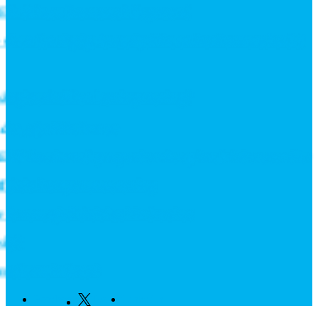
til hovedkontoret i Bagsværd
å er den rigtige batteripakke en konkurrencefordel
 giver hvilken løsning mening?
 øjet ikke kan se
06M-serie med proportionale trykreduktionsventiler
ektiv komponentrensning
 energieffektivitet i industrien
g?
derne industri
Facebook
Twitter
Linkedin