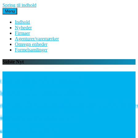
Spring til indhold
Menu
Indhold
Nyheder
Firmaer
Agenturer/varemærker
Omregn enheder
Formelsamlinger
Sidste Nyt
en investering i driftssikkerhed
ng til både EU og Great Britain
: Data bekræfter, at vejen frem går gennem værdikæde
ilm og belægninger i realtid
 energiinfrastruktur