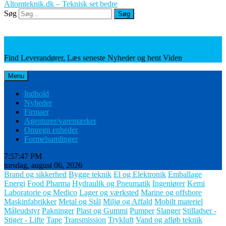
Altomteknik.dk – Teknisk set bedre
Søg
Søg
Leverandører, Nyheder og Viden
Find Leverandører, Læs seneste Nyheder og hent Viden
Menu
Indhold
Nyheder
Firmaer
Agenturer/varemærker
Omregn enheder
Formelsamlinger
7:57:48 PM
torsdag, august 06, 2026
Brand og sikkerhed
Bygge teknik
El og Elektronik
Emballage
Energi
Food Pharma
Hydraulik og Pneumatik
Ingeniører
Kemi
Laboratorie og Medico
Lager og værksted
Marine og offshore
Maskinfabrikker
Metal og Stål
Miljø og Affald
Mobilt materiel
Måleudstyr
Pakninger
Plast og Gummi
Pumper
Slanger
Stilladser -
Stiger - Lifte
Tape
Transmission
Trykluft
Vand og afløb teknik