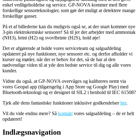
enkel vedligeholdelse og service. GP-NOVA kommer med flere
forskellige sensorteknologier, som gør det muligt at detektere mange
forskellige gasser.
På et af billederne kan du muligvis også se, at der snart kommer nye
3-pin elektrokemiske sensorer! Så til jer der arbejder med ammoniak
(NH3), brint (H2) og svovlbrinte (H2S), hold øje!
Det er afgørende at holde vores serviceteam og salgsafdeling
opdateret på nye funktioner, nye sensorer etc. og derfor afholder vi
kurser og møder, når der er behov for det, så de har al den
nødvendige viden til at yde den bedste service til dig og alle vores
kunder.
Vidste du også, at GP-NOVA overvåges og kalibreres nemt via
vores Geopal app (tilgængelig i App Store og Google Play) med
Bluetooth-teknologi og er designet til SIL2 i henhold til IEC 61508?
Tjek alle dens fantastiske funktioner inklusive godkendelser
her
.
Vil du vide endnu mere? Så
kontakt
vores salgsafdeling – de er helt
opdateret!
Indlægsnavigation