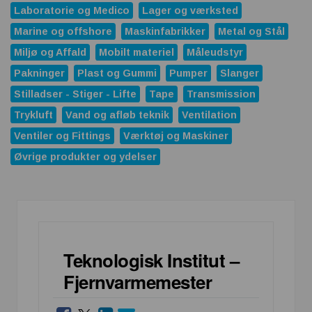
Laboratorie og Medico
Lager og værksted
Marine og offshore
Maskinfabrikker
Metal og Stål
Miljø og Affald
Mobilt materiel
Måleudstyr
Pakninger
Plast og Gummi
Pumper
Slanger
Stilladser - Stiger - Lifte
Tape
Transmission
Trykluft
Vand og afløb teknik
Ventilation
Ventiler og Fittings
Værktøj og Maskiner
Øvrige produkter og ydelser
Teknologisk Institut –
Fjernvarmemester