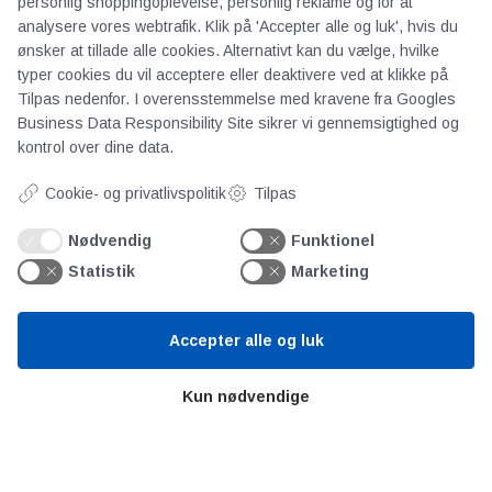
personlig shoppingoplevelse, personlig reklame og for at
analysere vores webtrafik. Klik på 'Accepter alle og luk', hvis du
Teknologisk Institut
ønsker at tillade alle cookies. Alternativt kan du vælge, hvilke
Bitva
typer cookies du vil acceptere eller deaktivere ved at klikke på
Videncentre
Tilpas nedenfor. I overensstemmelse med kravene fra
Googles
Litteratur
Business Data Responsibility Site
sikrer vi gennemsigtighed og
kontrol over dine data.
Forkortelser
Ståbi
Cookie- og privatlivspolitik
Tilpas
Nødvendig
Funktionel
Værd at besøge
Statistik
Marketing
Alltomteknikindustrin
Accepter alle og luk
Altombyen
Altomhjemmet
Kun nødvendige
Lidt af hvert…