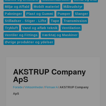
Miljø og Affald
Mobilt materiel
Måleudstyr
Pakninger
Plast og Gummi
Pumper
Slanger
Stilladser - Stiger - Lifte
Tape
Transmission
Trykluft
Vand og afløb teknik
Ventilation
Ventiler og Fittings
Værktøj og Maskiner
Øvrige produkter og ydelser
AKSTRUP Company
ApS
Forside
/
Virksomheder
/
Firmaer A
/
AKSTRUP Company
ApS