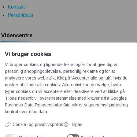
Kontakt
Persondata
Videncentre
Teknologisk Institut
Vi bruger cookies
Bitva
Vi bruger cookies og lignende teknologier for at give dig en
Videncentre
personlig shoppingoplevelse, personlig reklame og for at
Litteratur
analysere vores webtrafik. Klik på 'Accepter alle og luk', hvis du
ønsker at tillade alle cookies. Alternativt kan du vælge, hvilke
Forkortelser
typer cookies du vil acceptere eller deaktivere ved at klikke på
Ståbi
Tilpas nedenfor. I overensstemmelse med kravene fra
Googles
Business Data Responsibility Site
sikrer vi gennemsigtighed og
kontrol over dine data.
Værd at besøge
Cookie- og privatlivspolitik
Tilpas
Alltomteknikindustrin