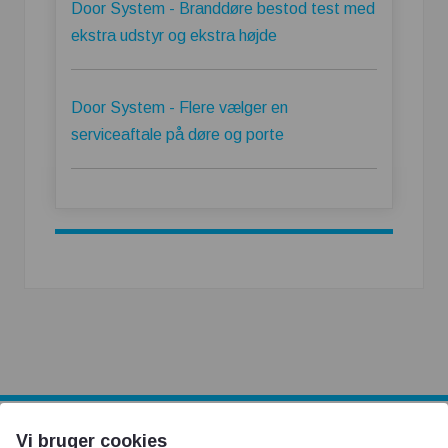
Door System - Branddøre bestod test med
ekstra udstyr og ekstra højde
Door System - Flere vælger en
serviceaftale på døre og porte
Vi bruger cookies