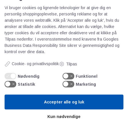
AOT
Vi bruger cookies og lignende teknologier for at give dig en
personlig shoppingoplevelse, personlig reklame og for at
Om os
analysere vores webtrafik. Klik på 'Accepter alle og luk', hvis du
Priser
ønsker at tillade alle cookies. Alternativt kan du vælge, hvilke
typer cookies du vil acceptere eller deaktivere ved at klikke på
Kontakt
Tilpas nedenfor. I overensstemmelse med kravene fra
Googles
Persondata
Business Data Responsibility Site
sikrer vi gennemsigtighed og
kontrol over dine data.
Videncentre
Cookie- og privatlivspolitik
Tilpas
Teknologisk Institut
Nødvendig
Funktionel
Bitva
Statistik
Marketing
Videncentre
Litteratur
Accepter alle og luk
Forkortelser
Ståbi
Kun nødvendige