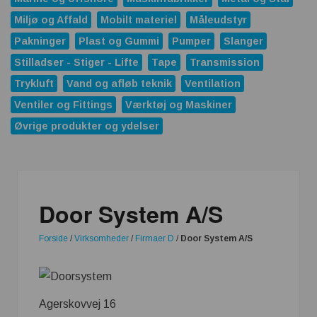
Miljø og Affald
Mobilt materiel
Måleudstyr
Pakninger
Plast og Gummi
Pumper
Slanger
Stilladser - Stiger - Lifte
Tape
Transmission
Trykluft
Vand og afløb teknik
Ventilation
Ventiler og Fittings
Værktøj og Maskiner
Øvrige produkter og ydelser
Door System A/S
Forside
/
Virksomheder
/
Firmaer D
/
Door System A/S
Agerskovvej 16