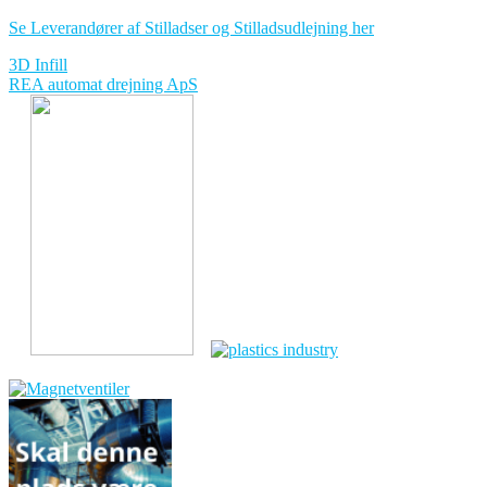
Se Leverandører af Stilladser og Stilladsudlejning her
Indlægsnavigation
3D Infill
REA automat drejning ApS