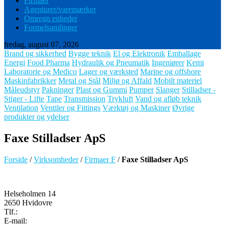
Firmaer
Agenturer/varemærker
Omregn enheder
Formelsamlinger
fredag, august 07, 2026
Brand og sikkerhed
Bygge teknik
El og Elektronik
Emballage
Energi
Food Pharma
Hydraulik og Pneumatik
Ingeniører
Kemi
Laboratorie og Medico
Lager og værksted
Marine og offshore
Maskinfabrikker
Metal og Stål
Miljø og Affald
Mobilt materiel
Måleudstyr
Pakninger
Plast og Gummi
Pumper
Slanger
Stilladser -
Stiger - Lifte
Tape
Transmission
Trykluft
Vand og afløb teknik
Ventilation
Ventiler og Fittings
Værktøj og Maskiner
Øvrige
produkter og ydelser
Faxe Stilladser ApS
Forside
/
Virksomheder
/
Firmaer F
/
Faxe Stilladser ApS
Helseholmen 14
2650 Hvidovre
Tlf.:
E-mail: