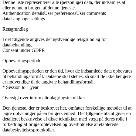
Denne liste repræsenterer alle (personlige) data, der indsamles af
eller gennem brugen af denne tjeneste.
Authentication details
User preferences
User comments
data
Language settings
Retsgrundlag
I det følgende angives det nødvendige retsgrundlag for
databehandling.
Consent under GDPR
Opbevaringsperiode
Opbevaringsperioden er den tid, hvor de indsamlede data opbevares
til behandlingsformål. Dataene skal slettes, så snart de ikke længere
er nødvendige til de angivne behandlingsformål.
* Session to 1 year
Oversigt over informationlagringsteknikker
Den tjeneste, der er beskrevet her, omfatter forskellige metoder til at
lagre oplysninger på en brugers enhed. Det følgende afsnit giver en
detaljeret beskrivelse af disse teknikker, med vægt på deres rolle i
forbedring af brugeroplevelsen og overholdelse af etablerede
databeskyttelsesprotokoller.