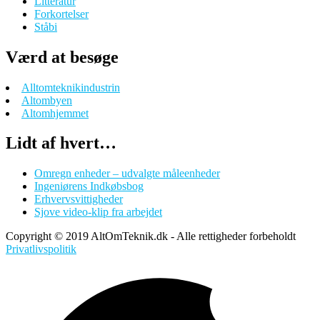
Litteratur
Forkortelser
Ståbi
Værd at besøge
Alltomteknikindustrin
Altombyen
Altomhjemmet
Lidt af hvert…
Omregn enheder – udvalgte måleenheder
Ingeniørens Indkøbsbog
Erhvervsvittigheder
Sjove video-klip fra arbejdet
Copyright © 2019 AltOmTeknik.dk - Alle rettigheder forbeholdt
Privatlivspolitik