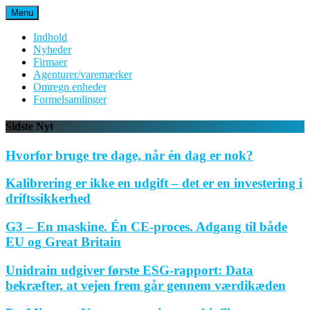
Spring
Menu
til
indhold
Indhold
Nyheder
Firmaer
Agenturer/varemærker
Omregn enheder
Formelsamlinger
Sidste Nyt
Hvorfor bruge tre dage, når én dag er nok?
Kalibrering er ikke en udgift – det er en investering i
driftssikkerhed
G3 – En maskine. Én CE-proces. Adgang til både
EU og Great Britain
Unidrain udgiver første ESG-rapport: Data
bekræfter, at vejen frem går gennem værdikæden