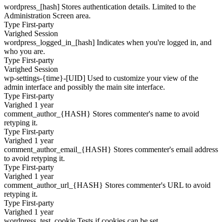
wordpress_[hash]
Stores authentication details. Limited to the
Administration Screen area.
Type
First-party
Varighed
Session
wordpress_logged_in_[hash]
Indicates when you're logged in, and
who you are.
Type
First-party
Varighed
Session
wp-settings-{time}-[UID]
Used to customize your view of the
admin interface and possibly the main site interface.
Type
First-party
Varighed
1 year
comment_author_{HASH}
Stores commenter's name to avoid
retyping it.
Type
First-party
Varighed
1 year
comment_author_email_{HASH}
Stores commenter's email address
to avoid retyping it.
Type
First-party
Varighed
1 year
comment_author_url_{HASH}
Stores commenter's URL to avoid
retyping it.
Type
First-party
Varighed
1 year
wordpress_test_cookie
Tests if cookies can be set.