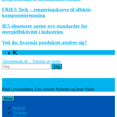
FRIES Tech – rengøringskurve til effektiv
komponentrensning
IE5-elmotorer sætter nye standarder for
energieffektivitet i industrien
Ved du, hvornår produktet ændrer sig?
Facebook
Linkedin
Twitter
Altomteknik.dk – Teknisk set bedre
Søg
Søg
Leverandører, Nyheder og Viden
Find Leverandører, Læs seneste Nyheder og hent Viden
Menu
Indhold
Nyheder