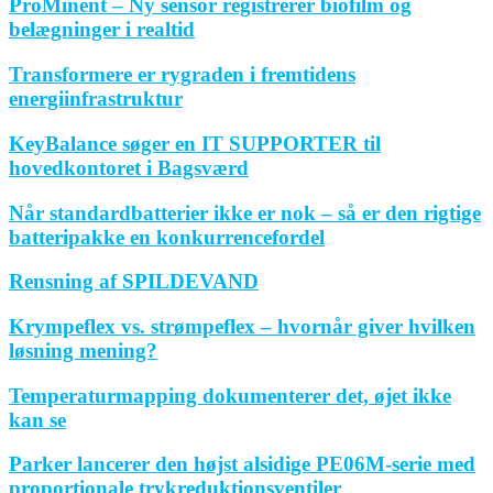
ProMinent – Ny sensor registrerer biofilm og
belægninger i realtid
Transformere er rygraden i fremtidens
energiinfrastruktur
KeyBalance søger en IT SUPPORTER til
hovedkontoret i Bagsværd
Når standardbatterier ikke er nok – så er den rigtige
batteripakke en konkurrencefordel
Rensning af SPILDEVAND
Krympeflex vs. strømpeflex – hvornår giver hvilken
løsning mening?
Temperaturmapping dokumenterer det, øjet ikke
kan se
Parker lancerer den højst alsidige PE06M-serie med
proportionale trykreduktionsventiler