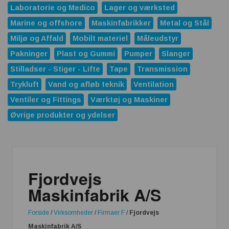
Laboratorie og Medico
Lager og værksted
Marine og offshore
Maskinfabrikker
Metal og Stål
Miljø og Affald
Mobilt materiel
Måleudstyr
Pakninger
Plast og Gummi
Pumper
Slanger
Stilladser - Stiger - Lifte
Tape
Transmission
Trykluft
Vand og afløb teknik
Ventilation
Ventiler og Fittings
Værktøj og Maskiner
Øvrige produkter og ydelser
Fjordvejs
Maskinfabrik A/S
Forside
/
Virksomheder
/
Firmaer F
/
Fjordvejs
Maskinfabrik A/S