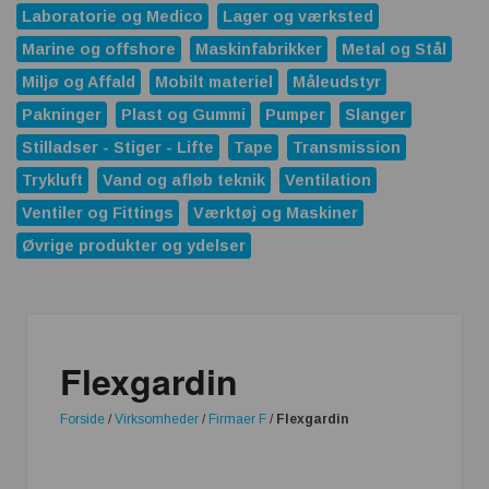
Laboratorie og Medico
Lager og værksted
Marine og offshore
Maskinfabrikker
Metal og Stål
Miljø og Affald
Mobilt materiel
Måleudstyr
Pakninger
Plast og Gummi
Pumper
Slanger
Stilladser - Stiger - Lifte
Tape
Transmission
Trykluft
Vand og afløb teknik
Ventilation
Ventiler og Fittings
Værktøj og Maskiner
Øvrige produkter og ydelser
Flexgardin
Forside
/
Virksomheder
/
Firmaer F
/
Flexgardin