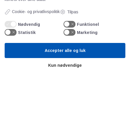
Bitva
Cookie- og privatlivspolitik
Tilpas
Videncentre
Litteratur
Nødvendig
Funktionel
Forkortelser
Statistik
Marketing
Ståbi
Accepter alle og luk
Værd at besøge
Kun nødvendige
Alltomteknikindustrin
Altombyen
Altomhjemmet
Lidt af hvert…
Omregn enheder – udvalgte måleenheder