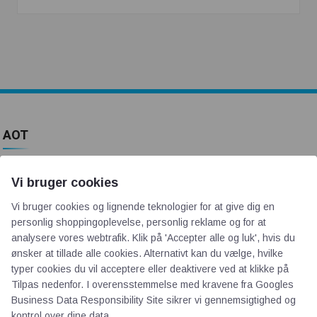
AOT
Om os
Vi bruger cookies
Priser
Vi bruger cookies og lignende teknologier for at give dig en
Kontakt
personlig shoppingoplevelse, personlig reklame og for at
Persondata
analysere vores webtrafik. Klik på 'Accepter alle og luk', hvis du
ønsker at tillade alle cookies. Alternativt kan du vælge, hvilke
typer cookies du vil acceptere eller deaktivere ved at klikke på
Videncentre
Tilpas nedenfor. I overensstemmelse med kravene fra
Googles
Business Data Responsibility Site
sikrer vi gennemsigtighed og
Teknologisk Institut
kontrol over dine data.