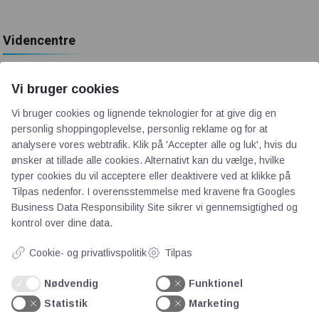
Videncentre
Teknologisk Institut
Vi bruger cookies
Bitva
Vi bruger cookies og lignende teknologier for at give dig en
Videncentre
personlig shoppingoplevelse, personlig reklame og for at
Litteratur
analysere vores webtrafik. Klik på 'Accepter alle og luk', hvis du
Forkortelser
ønsker at tillade alle cookies. Alternativt kan du vælge, hvilke
Ståbi
typer cookies du vil acceptere eller deaktivere ved at klikke på
Tilpas nedenfor. I overensstemmelse med kravene fra
Googles
Business Data Responsibility Site
sikrer vi gennemsigtighed og
Værd at besøge
kontrol over dine data.
Cookie- og privatlivspolitik
Tilpas
Alltomteknikindustrin
Altombyen
Nødvendig
Funktionel
Altomhjemmet
Statistik
Marketing