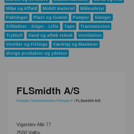
Miljø og Affald
Mobilt materiel
Måleudstyr
Pakninger
Plast og Gummi
Pumper
Slanger
Stilladser - Stiger - Lifte
Tape
Transmission
Trykluft
Vand og afløb teknik
Ventilation
Ventiler og Fittings
Værktøj og Maskiner
Øvrige produkter og ydelser
FLSmidth A/S
Forside
/
Virksomheder
/
Firmaer F
/
FLSmidth A/S
Vigerslev Allé 77
2500 Valby