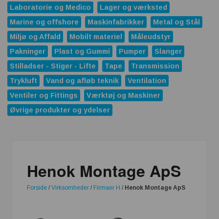
Laboratorie og Medico
Lager og værksted
Marine og offshore
Maskinfabrikker
Metal og Stål
Miljø og Affald
Mobilt materiel
Måleudstyr
Pakninger
Plast og Gummi
Pumper
Slanger
Stilladser - Stiger - Lifte
Tape
Transmission
Trykluft
Vand og afløb teknik
Ventilation
Ventiler og Fittings
Værktøj og Maskiner
Øvrige produkter og ydelser
Henok Montage ApS
Forside
/
Virksomheder
/
Firmaer H
/
Henok Montage ApS