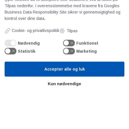
Teknologisk Institut
Tilpas nedenfor. I overensstemmelse med kravene fra
Googles
Bitva
Business Data Responsibility Site
sikrer vi gennemsigtighed og
kontrol over dine data.
Videncentre
Litteratur
Cookie- og privatlivspolitik
Tilpas
Forkortelser
Ståbi
Nødvendig
Funktionel
Statistik
Marketing
Værd at besøge
Accepter alle og luk
Alltomteknikindustrin
Kun nødvendige
Altombyen
Altomhjemmet
Lidt af hvert…
Omregn enheder – udvalgte måleenheder