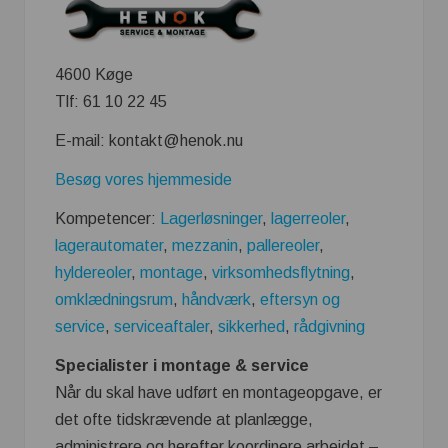
4600 Køge
Tlf: 61 10 22 45
E-mail: kontakt@henok.nu
Besøg vores hjemmeside
Kompetencer:
Lagerløsninger
,
lagerreoler
,
lagerautomater
,
mezzanin
,
pallereoler
,
hyldereoler
,
montage
,
virksomhedsflytning
,
omklædningsrum
,
håndværk
,
eftersyn og
service
,
serviceaftaler
,
sikkerhed
,
rådgivning
Specialister i montage & service
Når du skal have udført en montageopgave, er
det ofte tidskrævende at planlægge,
administrere og herefter koordinere arbejdet –