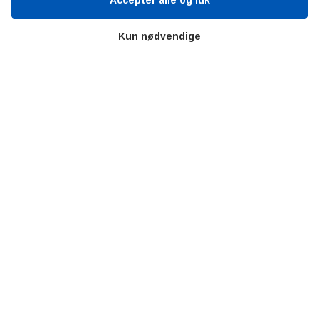
Værd at besøge
Accepter alle og luk
Kun nødvendige
Alltomteknikindustrin
Altombyen
Altomhjemmet
Lidt af hvert…
Omregn enheder – udvalgte måleenheder
Ingeniørens Indkøbsbog
Erhvervsvittigheder
Sjove video-klip fra arbejdet
Copyright © 2019 AltOmTeknik.dk - Alle rettigheder forbeholdt
Privatlivspolitik