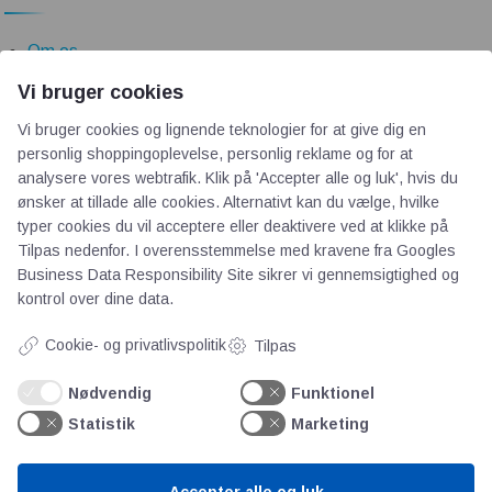
Om os
Priser
Vi bruger cookies
Kontakt
Vi bruger cookies og lignende teknologier for at give dig en
Persondata
personlig shoppingoplevelse, personlig reklame og for at
analysere vores webtrafik. Klik på 'Accepter alle og luk', hvis du
ønsker at tillade alle cookies. Alternativt kan du vælge, hvilke
Videncentre
typer cookies du vil acceptere eller deaktivere ved at klikke på
Tilpas nedenfor. I overensstemmelse med kravene fra
Googles
Teknologisk Institut
Business Data Responsibility Site
sikrer vi gennemsigtighed og
kontrol over dine data.
Bitva
Videncentre
Cookie- og privatlivspolitik
Tilpas
Litteratur
Forkortelser
Nødvendig
Funktionel
Ståbi
Statistik
Marketing