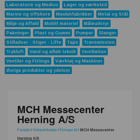
Laboratorie og Medico
Lager og værksted
Marine og offshore
Maskinfabrikker
Metal og Stål
Miljø og Affald
Mobilt materiel
Måleudstyr
Pakninger
Plast og Gummi
Pumper
Slanger
Stilladser - Stiger - Lifte
Tape
Transmission
Trykluft
Vand og afløb teknik
Ventilation
Ventiler og Fittings
Værktøj og Maskiner
Øvrige produkter og ydelser
MCH Messecenter
Herning A/S
Forside
/
Virksomheder
/
Firmaer M
/
MCH Messecenter
Herning A/S