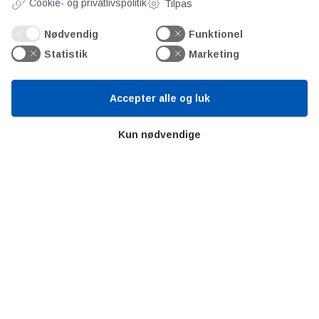
Cookie- og privatlivspolitik
Tilpas
Teknologisk Institut
Bitva
Nødvendig
Funktionel
Videncentre
Statistik
Marketing
Litteratur
Forkortelser
Accepter alle og luk
Ståbi
Kun nødvendige
Værd at besøge
Alltomteknikindustrin
Altombyen
Altomhjemmet
Lidt af hvert…
Omregn enheder – udvalgte måleenheder