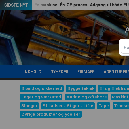
Spring
G3 – En maskine. Én CE-proces. Adgang til både EU og Great
SIDSTE NYT
til
indhold
A
Sø
INDHOLD
NYHEDER
FIRMAER
AGENTURER
Brand og sikkerhed
Bygge teknik
El og Elektron
Lager og værksted
Marine og offshore
Maskinf
Slanger
Stilladser - Stiger - Lifte
Tape
Transm
Øvrige produkter og ydelser