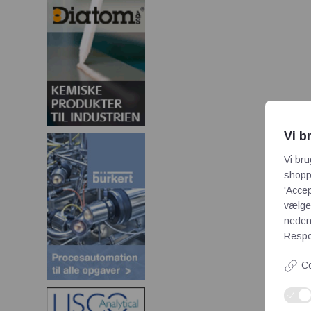
Vi b
Vi bru
shoppi
'Accep
vælge,
neden
Respon
Co