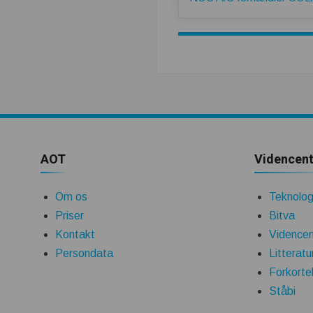
AOT
Videncent
Om os
Teknologi
Priser
Bitva
Kontakt
Videncen
Persondata
Litteratu
Forkorte
Ståbi