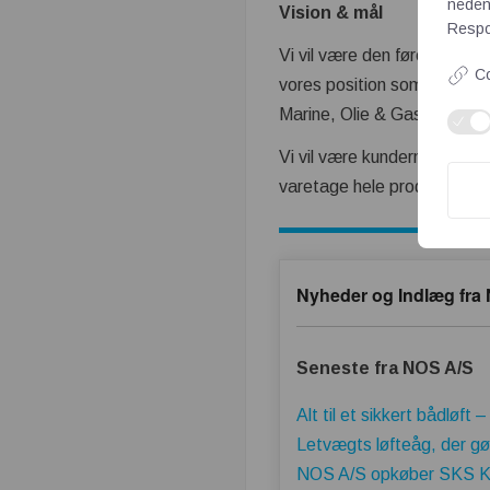
neden
Vision & mål
Respon
Vi vil være den førende und
Co
vores position som underlev
Marine, Olie & Gas og Vind
Vi vil være kundernes foretr
varetage hele produktionspr
Nyheder og Indlæg fra
Seneste fra NOS A/S
Alt til et sikkert bådløft
Letvægts løfteåg, der gør
NOS A/S opkøber SKS Kr