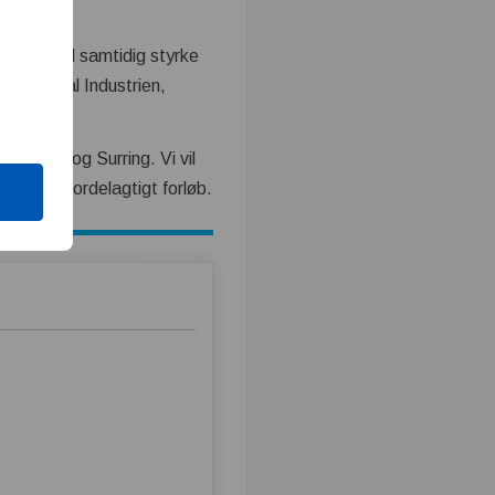
ark. Vi vil samtidig styrke
eri, Metal Industrien,
ft, Træk og Surring. Vi vil
onomisk fordelagtigt forløb.