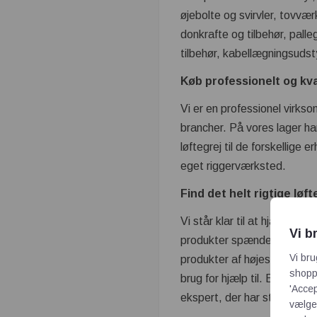
øjebolte og svirvler, tovvær
donkrafte og tilbehør, pal
tilbehør, kabellægningsuds
Køb professionelt og kva
Vi er en professionel virkso
brancher. På vores lager har
løftegrej til de forskellige 
eget riggerværksted.
Find det helt rigtige løf
Vi står klar til at hjælpe d
Vi b
produkter spænder fra under
Vi bru
produkter af højeste kvalitet
shoppi
brug for hjælp til. Et sikkert
'Accep
ekspert, der har stor knowh
vælge,