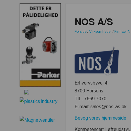
NOS A/S
Forside
/
Virksomheder
/
Firmaer N
Erhvervsbyvej 4
8700 Horsens
Tlf.: 7669 7070
E-mail: sales@nos-as.dk
Besøg vores hjemmeside
Kompetencer: Løfteudstyr, lø