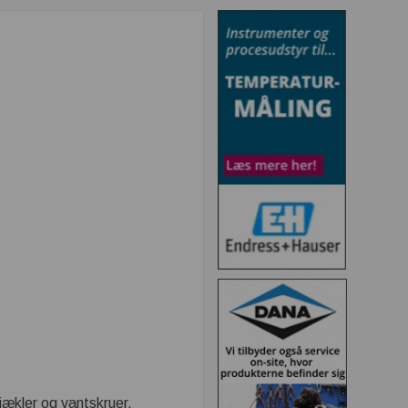
sjækler og vantskruer,