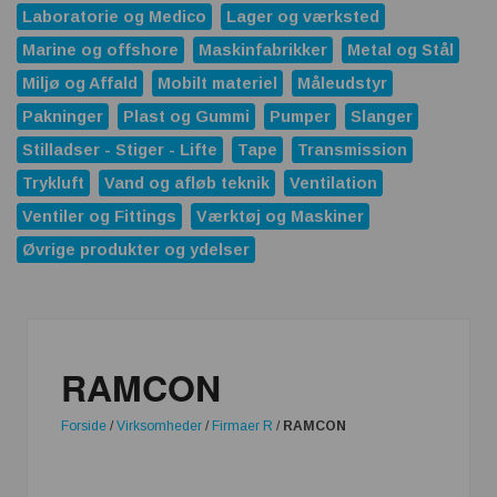
Laboratorie og Medico
Lager og værksted
Marine og offshore
Maskinfabrikker
Metal og Stål
Miljø og Affald
Mobilt materiel
Måleudstyr
Pakninger
Plast og Gummi
Pumper
Slanger
Stilladser - Stiger - Lifte
Tape
Transmission
Trykluft
Vand og afløb teknik
Ventilation
Ventiler og Fittings
Værktøj og Maskiner
Øvrige produkter og ydelser
RAMCON
Forside
/
Virksomheder
/
Firmaer R
/
RAMCON