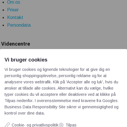
Om os
Priser
Kontakt
Persondata
Videncentre
Teknologisk Institut
Vi bruger cookies
Bitva
Vi bruger cookies og lignende teknologier for at give dig en
Videncentre
personlig shoppingoplevelse, personlig reklame og for at
Litteratur
analysere vores webtrafik. Klik på 'Accepter alle og luk', hvis du
ønsker at tillade alle cookies. Alternativt kan du vælge, hvilke
Forkortelser
typer cookies du vil acceptere eller deaktivere ved at klikke på
Ståbi
Tilpas nedenfor. I overensstemmelse med kravene fra
Googles
Business Data Responsibility Site
sikrer vi gennemsigtighed og
kontrol over dine data.
Værd at besøge
Cookie- og privatlivspolitik
Tilpas