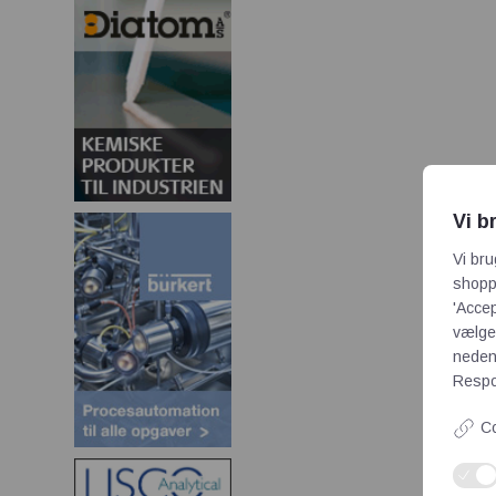
Vi b
Vi bru
shoppi
'Accep
vælge,
neden
Respon
Co