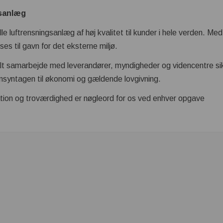
gsanlæg
e luftrensningsanlæg af høj kvalitet til kunder i hele verden. Med
nses til gavn for det eksterne miljø.
nalt samarbejde med leverandører, myndigheder og videncentre si
ensyntagen til økonomi og gældende lovgivning.
ovation og troværdighed er nøgleord for os ved enhver opgave