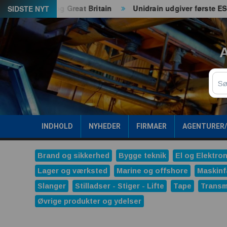
Spring
de EU og Great Britain
Unidrain udgiver første ESG-rappo
SIDSTE NYT
til
indhold
A
Sø
INDHOLD
NYHEDER
FIRMAER
AGENTURER
Brand og sikkerhed
Bygge teknik
El og Elektron
Lager og værksted
Marine og offshore
Maskinf
Slanger
Stilladser - Stiger - Lifte
Tape
Transm
Øvrige produkter og ydelser