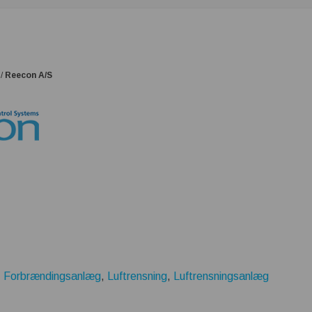
/
Reecon A/S
,
Forbrændingsanlæg
,
Luftrensning
,
Luftrensningsanlæg