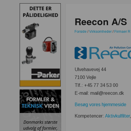
Reecon A/S
Forside
/
Virksomheder
/
Firmaer R
Ulvehavevej 44
7100 Vejle
Tlf.: +45 77 34 53 00
E-mail: mail@reecon.dk
Besøg vores hjemmeside
Kompetencer:
Aktivkulfilter