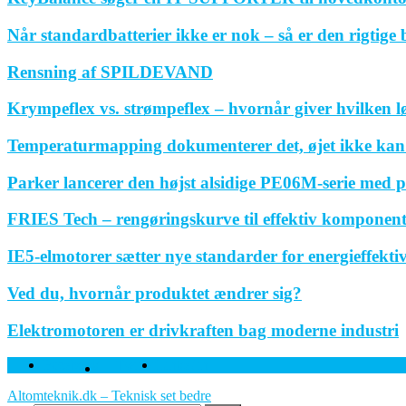
Når standardbatterier ikke er nok – så er den rigtige
Rensning af SPILDEVAND
Krympeflex vs. strømpeflex – hvornår giver hvilken 
Temperaturmapping dokumenterer det, øjet ikke kan
Parker lancerer den højst alsidige PE06M-serie med p
FRIES Tech – rengøringskurve til effektiv komponen
IE5-elmotorer sætter nye standarder for energieffektivi
Ved du, hvornår produktet ændrer sig?
Elektromotoren er drivkraften bag moderne industri
Facebook
Twitter
Linkedin
Altomteknik.dk – Teknisk set bedre