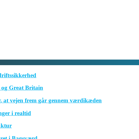
driftssikkerhed
og Great Britain
r, at vejen frem går gennem værdikæden
ger i realtid
uktur
ret i Bagsværd