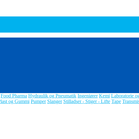
Food Pharma
Hydraulik og Pneumatik
Ingeniører
Kemi
Laboratorie o
Plast og Gummi
Pumper
Slanger
Stilladser - Stiger - Lifte
Tape
Transmi