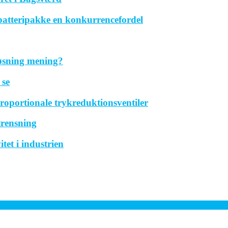
 batteripakke en konkurrencefordel
løsning mening?
 se
roportionale trykreduktionsventiler
trensning
tet i industrien