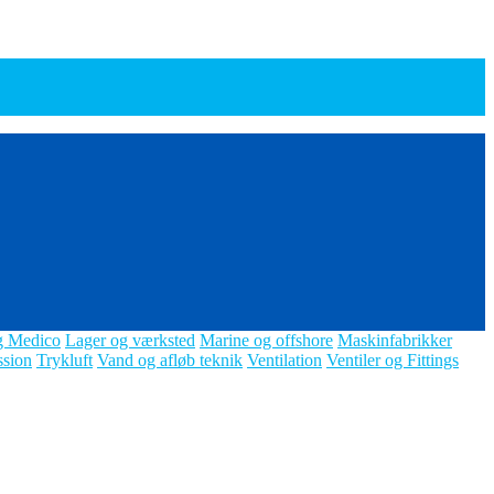
g Medico
Lager og værksted
Marine og offshore
Maskinfabrikker
ssion
Trykluft
Vand og afløb teknik
Ventilation
Ventiler og Fittings