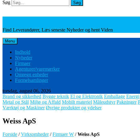
Søg
Søg
Leverandører, Nyheder og Viden
Find Leverandører, Læs seneste Nyheder og hent Viden
Menu
Indhold
Nyheder
Firmaer
Agenturer/varemærker
Omregn enheder
Formelsamlinger
torsdag, august 06, 2026
Brand og sikkerhed
Bygge teknik
El og Elektronik
Emballage
Energi
Metal og Stål
Miljø og Affald
Mobilt materiel
Måleudstyr
Pakninger
Værktøj og Maskiner
Øvrige produkter og ydelser
Weiss ApS
Forside
/
Virksomheder
/
Firmaer W
/
Weiss ApS