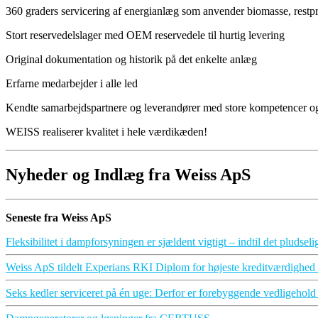
360 graders servicering af energianlæg som anvender biomasse, restp
Stort reservedelslager med OEM reservedele til hurtig levering
Original dokumentation og historik på det enkelte anlæg
Erfarne medarbejder i alle led
Kendte samarbejdspartnere og leverandører med store kompetencer
WEISS realiserer kvalitet i hele værdikæden!
Nyheder og Indlæg fra Weiss ApS
Seneste fra Weiss ApS
Fleksibilitet i dampforsyningen er sjældent vigtigt – indtil det pludsel
Weiss ApS tildelt Experians RKI Diplom for højeste kreditværdighe
Seks kedler serviceret på én uge: Derfor er forebyggende vedligehold