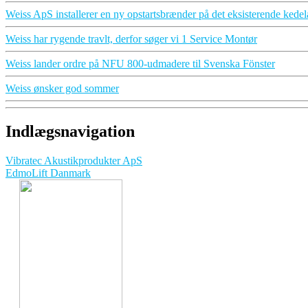
Weiss ApS installerer en ny opstartsbrænder på det eksisterende kede
Weiss har rygende travlt, derfor søger vi 1 Service Montør
Weiss lander ordre på NFU 800-udmadere til Svenska Fönster
Weiss ønsker god sommer
Indlægsnavigation
Vibratec Akustikprodukter ApS
EdmoLift Danmark