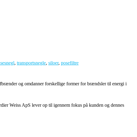
sesnegl
,
transportsnegle
,
siloer
,
posefiltre
fbrænder og omdanner forskellige former for brændsler til energi i
ærdier Weiss ApS lever op til igennem fokus på kunden og dennes