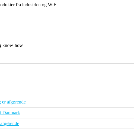
rodukter fra industrien og WtE
 og know-how
ig er afgørende
d i Danmark
 afgørende