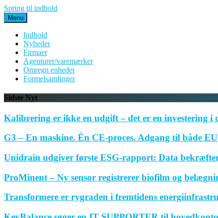
Spring til indhold
Menu
Indhold
Nyheder
Firmaer
Agenturer/varemærker
Omregn enheder
Formelsamlinger
Sidste Nyt
Kalibrering er ikke en udgift – det er en investering i 
G3 – En maskine. Én CE-proces. Adgang til både EU 
Unidrain udgiver første ESG-rapport: Data bekræfte
ProMinent – Ny sensor registrerer biofilm og belægnin
Transformere er rygraden i fremtidens energiinfrastr
KeyBalance søger en IT SUPPORTER til hovedkonto