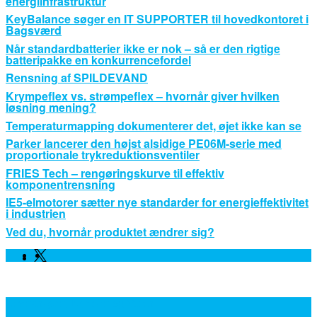
energiinfrastruktur
KeyBalance søger en IT SUPPORTER til hovedkontoret i
Bagsværd
Når standardbatterier ikke er nok – så er den rigtige
batteripakke en konkurrencefordel
Rensning af SPILDEVAND
Krympeflex vs. strømpeflex – hvornår giver hvilken
løsning mening?
Temperaturmapping dokumenterer det, øjet ikke kan se
Parker lancerer den højst alsidige PE06M-serie med
proportionale trykreduktionsventiler
FRIES Tech – rengøringskurve til effektiv
komponentrensning
IE5-elmotorer sætter nye standarder for energieffektivitet
i industrien
Ved du, hvornår produktet ændrer sig?
Facebook
Linkedin
Twitter
Leverandører, Nyheder og Viden