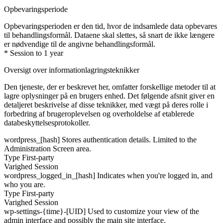
Opbevaringsperiode
Opbevaringsperioden er den tid, hvor de indsamlede data opbevares
til behandlingsformål. Dataene skal slettes, så snart de ikke længere
er nødvendige til de angivne behandlingsformål.
* Session to 1 year
Oversigt over informationlagringsteknikker
Den tjeneste, der er beskrevet her, omfatter forskellige metoder til at
lagre oplysninger på en brugers enhed. Det følgende afsnit giver en
detaljeret beskrivelse af disse teknikker, med vægt på deres rolle i
forbedring af brugeroplevelsen og overholdelse af etablerede
databeskyttelsesprotokoller.
wordpress_[hash]
Stores authentication details. Limited to the
Administration Screen area.
Type
First-party
Varighed
Session
wordpress_logged_in_[hash]
Indicates when you're logged in, and
who you are.
Type
First-party
Varighed
Session
wp-settings-{time}-[UID]
Used to customize your view of the
admin interface and possibly the main site interface.