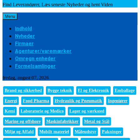
Find Leverandører, Læs seneste Nyheder og hent Viden
Menu
Indhold
Nyheder
Firmaer
Agenturer/varemærker
Omregn enheder
Formelsamlinger
fredag, august 07, 2026
Brand og sikkerhed
Bygge teknik
El og Elektronik
Emballage
Energi
Food Pharma
Hydraulik og Pneumatik
Ingeniører
Kemi
Laboratorie og Medico
Lager og værksted
Marine og offshore
Maskinfabrikker
Metal og Stål
Miljø og Affald
Mobilt materiel
Måleudstyr
Pakninger