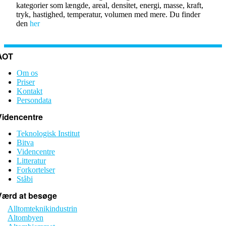
kategorier som længde, areal, densitet, energi, masse, kraft,
tryk, hastighed, temperatur, volumen med mere. Du finder
den
her
AOT
Om os
Priser
Kontakt
Persondata
Videncentre
Teknologisk Institut
Bitva
Videncentre
Litteratur
Forkortelser
Ståbi
Værd at besøge
Alltomteknikindustrin
Altombyen