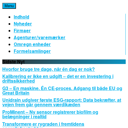
Spring
Menu
til
indhold
Indhold
Nyheder
Firmaer
Agenturer/varemærker
Omregn enheder
Formelsamlinger
Sidste Nyt
Hvorfor bruge tre dage, når én dag er nok?
Kalibrering er ikke en udgift – det er en investering i
driftssikkerhed
G3 – En maskine. Én CE-proces. Adgang til både EU og
Great Britain
Unidrain udgiver første ESG-rapport: Data bekræfter, at
vejen frem går gennem værdikæden
ProMinent – Ny sensor registrerer biofilm og
belægninger i realtid
Transformere er rygraden i fremtidens