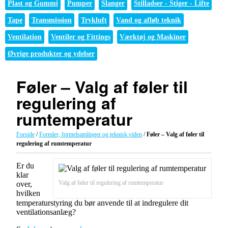
Plast og Gummi
Pumper
Slanger
Stilladser - Stiger - Lifte
Tape
Transmission
Trykluft
Vand og afløb teknik
Ventilation
Ventiler og Fittings
Værktøj og Maskiner
Øvrige produkter og ydelser
Føler – Valg af føler til
regulering af
rumtemperatur
Forside
/
Formler, formelsamlinger og teknisk viden
/
Føler – Valg af føler til
regulering af rumtemperatur
Er du
klar
Valg af føler til regulering af rumtemperatur
over,
hvilken
temperaturstyring du bør anvende til at indregulere dit
ventilationsanlæg?