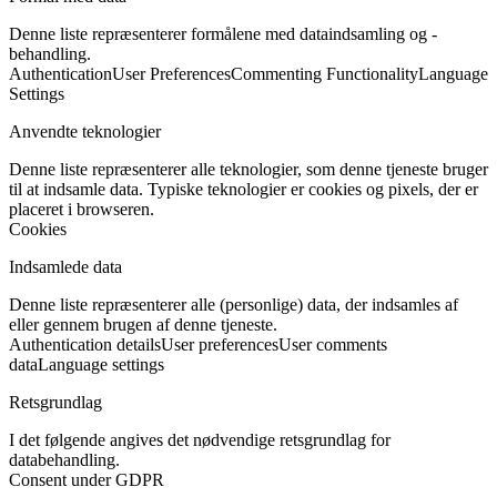
Denne liste repræsenterer formålene med dataindsamling og -
behandling.
Authentication
User Preferences
Commenting Functionality
Language
Settings
Anvendte teknologier
Denne liste repræsenterer alle teknologier, som denne tjeneste bruger
til at indsamle data. Typiske teknologier er cookies og pixels, der er
placeret i browseren.
Cookies
Indsamlede data
Denne liste repræsenterer alle (personlige) data, der indsamles af
eller gennem brugen af denne tjeneste.
Authentication details
User preferences
User comments
data
Language settings
Retsgrundlag
I det følgende angives det nødvendige retsgrundlag for
databehandling.
Consent under GDPR