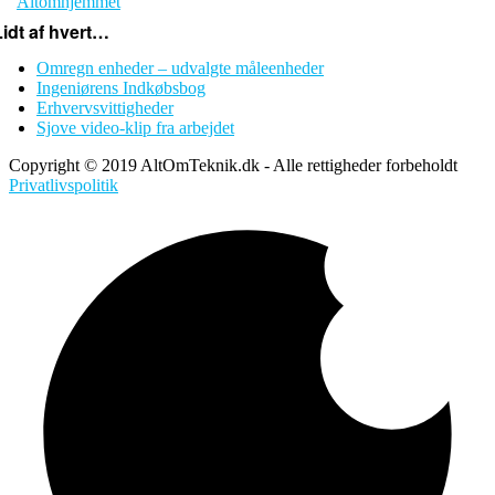
Altomhjemmet
Lidt af hvert…
Omregn enheder – udvalgte måleenheder
Ingeniørens Indkøbsbog
Erhvervsvittigheder
Sjove video-klip fra arbejdet
Copyright © 2019 AltOmTeknik.dk - Alle rettigheder forbeholdt
Privatlivspolitik