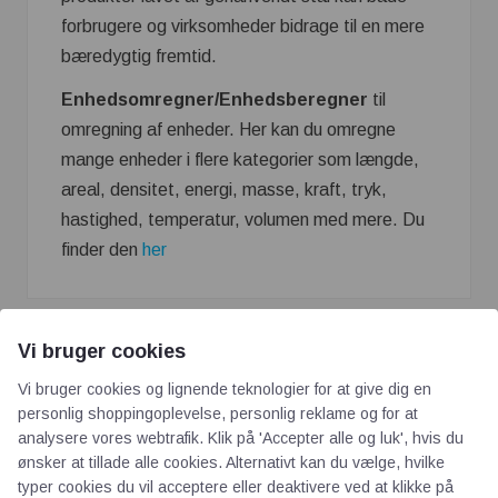
forbrugere og virksomheder bidrage til en mere
bæredygtig fremtid.
Enhedsomregner/Enhedsberegner
til
omregning af enheder. Her kan du omregne
mange enheder i flere kategorier som længde,
areal, densitet, energi, masse, kraft, tryk,
hastighed, temperatur, volumen med mere. Du
finder den
her
Vi bruger cookies
Vi bruger cookies og lignende teknologier for at give dig en
personlig shoppingoplevelse, personlig reklame og for at
analysere vores webtrafik. Klik på 'Accepter alle og luk', hvis du
ønsker at tillade alle cookies. Alternativt kan du vælge, hvilke
AOT
typer cookies du vil acceptere eller deaktivere ved at klikke på