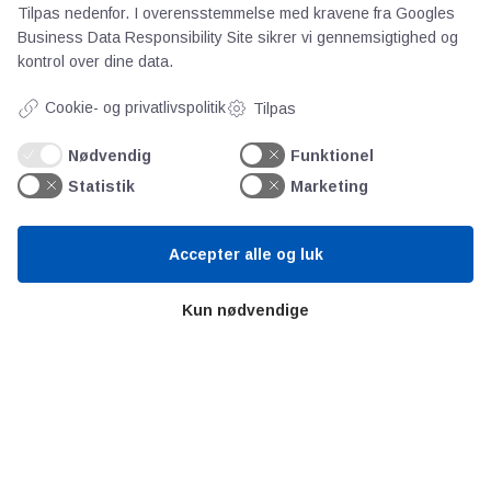
Tilpas nedenfor. I overensstemmelse med kravene fra
Googles
Business Data Responsibility Site
sikrer vi gennemsigtighed og
Om os
kontrol over dine data.
Priser
Cookie- og privatlivspolitik
Tilpas
Kontakt
Persondata
Nødvendig
Funktionel
Statistik
Marketing
Videncentre
Accepter alle og luk
Teknologisk Institut
Bitva
Kun nødvendige
Videncentre
Litteratur
Forkortelser
Ståbi