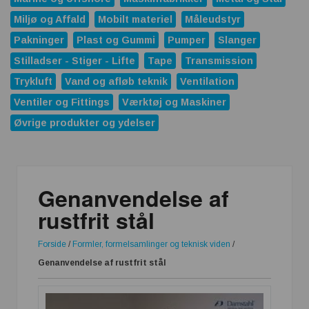
Miljø og Affald
Mobilt materiel
Måleudstyr
Pakninger
Plast og Gummi
Pumper
Slanger
Stilladser - Stiger - Lifte
Tape
Transmission
Trykluft
Vand og afløb teknik
Ventilation
Ventiler og Fittings
Værktøj og Maskiner
Øvrige produkter og ydelser
Genanvendelse af
rustfrit stål
Forside
/
Formler, formelsamlinger og teknisk viden
/
Genanvendelse af rustfrit stål