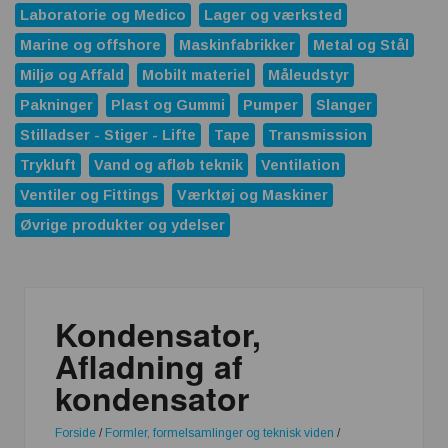
Laboratorie og Medico
Lager og værksted
Marine og offshore
Maskinfabrikker
Metal og Stål
Miljø og Affald
Mobilt materiel
Måleudstyr
Pakninger
Plast og Gummi
Pumper
Slanger
Stilladser - Stiger - Lifte
Tape
Transmission
Trykluft
Vand og afløb teknik
Ventilation
Ventiler og Fittings
Værktøj og Maskiner
Øvrige produkter og ydelser
Kondensator,
Afladning af
kondensator
Forside
/
Formler, formelsamlinger og teknisk viden
/