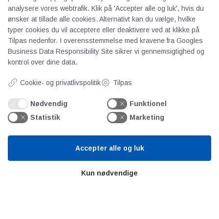
analysere vores webtrafik. Klik på 'Accepter alle og luk', hvis du
Persondata
ønsker at tillade alle cookies. Alternativt kan du vælge, hvilke
typer cookies du vil acceptere eller deaktivere ved at klikke på
Tilpas nedenfor. I overensstemmelse med kravene fra
Googles
Videncentre
Business Data Responsibility Site
sikrer vi gennemsigtighed og
kontrol over dine data.
Teknologisk Institut
Cookie- og privatlivspolitik
Tilpas
Bitva
Videncentre
Nødvendig
Funktionel
Litteratur
Statistik
Marketing
Forkortelser
Ståbi
Accepter alle og luk
Værd at besøge
Kun nødvendige
Alltomteknikindustrin
Altombyen