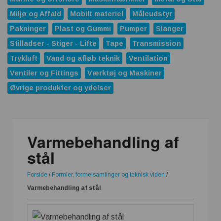
Miljø og Affald
Mobilt materiel
Måleudstyr
Pakninger
Plast og Gummi
Pumper
Slanger
Stilladser - Stiger - Lifte
Tape
Transmission
Trykluft
Vand og afløb teknik
Ventilation
Ventiler og Fittings
Værktøj og Maskiner
Øvrige produkter og ydelser
Varmebehandling af
stål
Forside
/
Formler, formelsamlinger og teknisk viden
/
Varmebehandling af stål