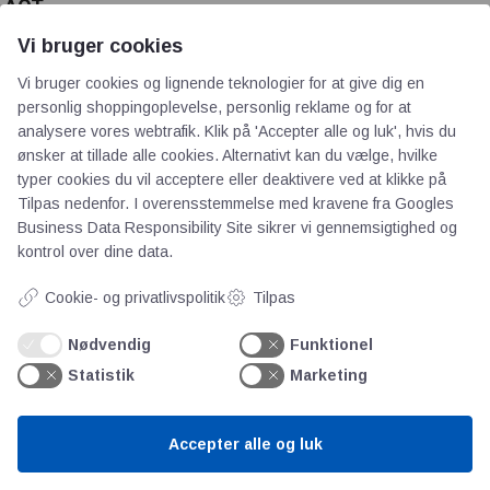
AOT
Vi bruger cookies
Om os
Vi bruger cookies og lignende teknologier for at give dig en
Priser
personlig shoppingoplevelse, personlig reklame og for at
Kontakt
analysere vores webtrafik. Klik på 'Accepter alle og luk', hvis du
Persondata
ønsker at tillade alle cookies. Alternativt kan du vælge, hvilke
typer cookies du vil acceptere eller deaktivere ved at klikke på
Tilpas nedenfor. I overensstemmelse med kravene fra
Googles
Videncentre
Business Data Responsibility Site
sikrer vi gennemsigtighed og
kontrol over dine data.
Teknologisk Institut
Cookie- og privatlivspolitik
Tilpas
Bitva
Videncentre
Nødvendig
Funktionel
Litteratur
Statistik
Marketing
Forkortelser
Ståbi
Accepter alle og luk