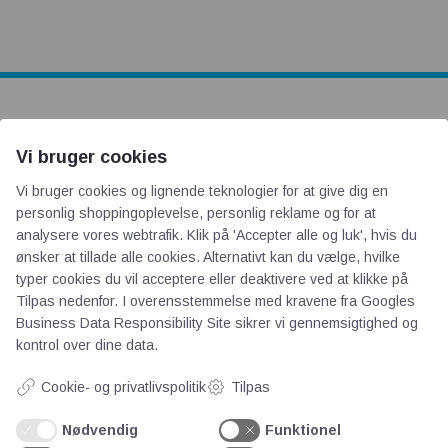
AOT
Vi bruger cookies
Om os
Vi bruger cookies og lignende teknologier for at give dig en
personlig shoppingoplevelse, personlig reklame og for at
Priser
analysere vores webtrafik. Klik på 'Accepter alle og luk', hvis du
Kontakt
ønsker at tillade alle cookies. Alternativt kan du vælge, hvilke
Persondata
typer cookies du vil acceptere eller deaktivere ved at klikke på
Tilpas nedenfor. I overensstemmelse med kravene fra
Googles
Business Data Responsibility Site
sikrer vi gennemsigtighed og
Videncentre
kontrol over dine data.
Cookie- og privatlivspolitik
Tilpas
Teknologisk Institut
Bitva
Nødvendig
Funktionel
Videncentre