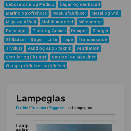
Laboratorie og Medico
Lager og værksted
Marine og offshore
Maskinfabrikker
Metal og Stål
Miljø og Affald
Mobilt materiel
Måleudstyr
Pakninger
Plast og Gummi
Pumper
Slanger
Stilladser - Stiger - Lifte
Tape
Transmission
Trykluft
Vand og afløb teknik
Ventilation
Ventiler og Fittings
Værktøj og Maskiner
Øvrige produkter og ydelser
Lampeglas
Forside
/
Produkter
/
Bygge teknik
/
Lampeglas
Lamp
eglas