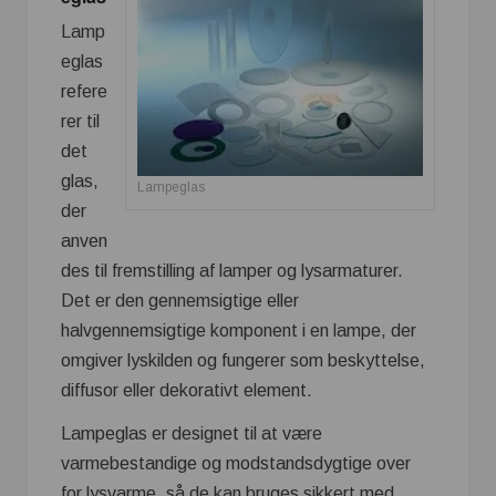
Lamp
eglas
refere
rer til
det
glas,
Lampeglas
der
anven
des til fremstilling af lamper og lysarmaturer.
Det er den gennemsigtige eller
halvgennemsigtige komponent i en lampe, der
omgiver lyskilden og fungerer som beskyttelse,
diffusor eller dekorativt element.
Lampeglas er designet til at være
varmebestandige og modstandsdygtige over
for lysvarme, så de kan bruges sikkert med