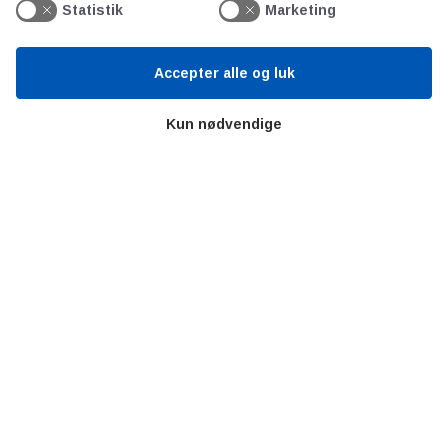
Statistik
Marketing
Litteratur
Forkortelser
Accepter alle og luk
Ståbi
Kun nødvendige
Værd at besøge
Alltomteknikindustrin
Altombyen
Altomhjemmet
Lidt af hvert…
Omregn enheder – udvalgte måleenheder
Ingeniørens Indkøbsbog
Erhvervsvittigheder