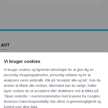
AOT
Om os
Vi bruger cookies
Priser
Vi bruger cookies og lignende teknologier for at give dig en
Kontakt
personlig shoppingoplevelse, personlig reklame og for at
Persondata
analysere vores webtrafik. Klik på 'Accepter alle og luk', hvis du
ønsker at tillade alle cookies. Alternativt kan du vælge, hvilke
typer cookies du vil acceptere eller deaktivere ved at klikke på
Videncentre
Tilpas nedenfor. I overensstemmelse med kravene fra
Googles
Business Data Responsibility Site
sikrer vi gennemsigtighed og
Teknologisk Institut
kontrol over dine data.