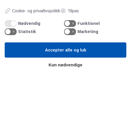
Bitva
Cookie- og privatlivspolitik
Tilpas
Videncentre
Litteratur
Nødvendig
Funktionel
Forkortelser
Statistik
Marketing
Ståbi
Accepter alle og luk
Værd at besøge
Kun nødvendige
Alltomteknikindustrin
Altombyen
Altomhjemmet
Lidt af hvert…
Omregn enheder – udvalgte måleenheder