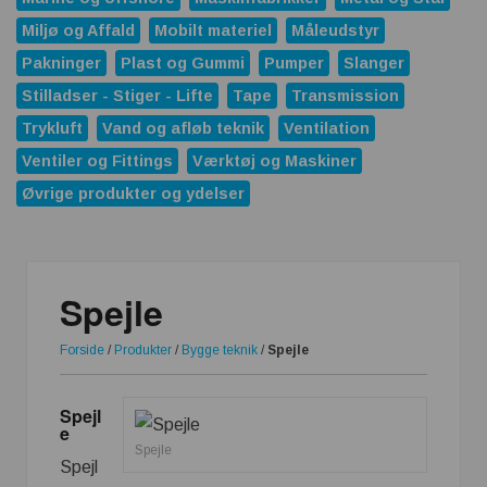
Miljø og Affald
Mobilt materiel
Måleudstyr
Pakninger
Plast og Gummi
Pumper
Slanger
Stilladser - Stiger - Lifte
Tape
Transmission
Trykluft
Vand og afløb teknik
Ventilation
Ventiler og Fittings
Værktøj og Maskiner
Øvrige produkter og ydelser
Spejle
Forside
/
Produkter
/
Bygge teknik
/
Spejle
Spejl
e
Spejle
Spejl