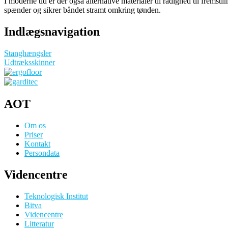
I moderne tid er der også alternative materialer til rådighed til fremst
spænder og sikrer båndet stramt omkring tønden.
Indlægsnavigation
Stanghængsler
Udtræksskinner
AOT
Om os
Priser
Kontakt
Persondata
Videncentre
Teknologisk Institut
Bitva
Videncentre
Litteratur