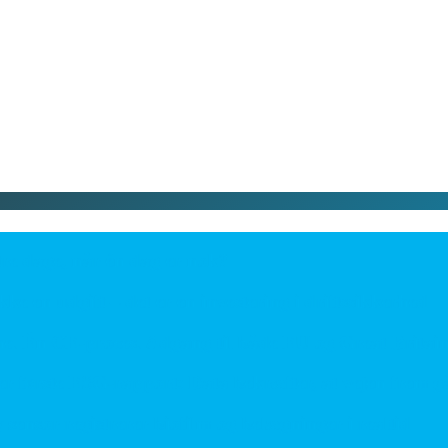
dage, når én dag er nok?
en udgift – det er en investering i driftssikkerhed
Én CE-proces. Adgang til både EU og Great Britain
ørste ESG-rapport: Data bekræfter, at vejen frem gå
or registrerer biofilm og belægninger i realtid