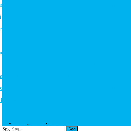
Transformere er ry
agsværd
KeyBalance søger 
ipakke en konkurrencefordel
Når standardbatteri
Rensning af SPI
 mening?
Krympeflex vs. str
Temperaturmapping
onale trykreduktionsventiler
Parker lancerer de
ng
FRIES Tech – rengø
ndustrien
IE5-elmotorer sætte
Ved du, hvornår p
Altomteknik.dk – Teknisk set bedre
Facebook
Twitter
Linkedin
Søg
Søg