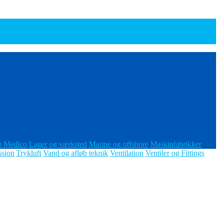
g Medico
Lager og værksted
Marine og offshore
Maskinfabrikker
ssion
Trykluft
Vand og afløb teknik
Ventilation
Ventiler og Fittings