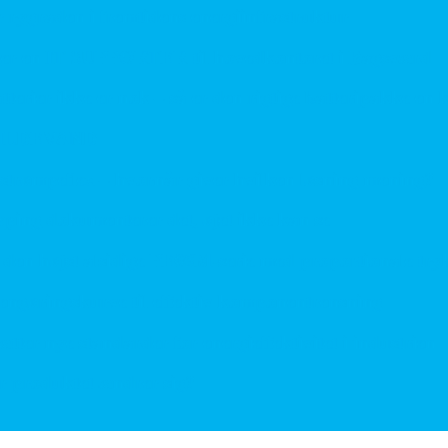
graden i fremtidens energiinfrastruktur
en IT SUPPORTER til hovedkontoret i Bagsværd
er ikke er nok – så er den rigtige batteripakke en kon
LDEVAND
ømpeflex – hvornår giver hvilken løsning mening?
 dokumenterer det, øjet ikke kan se
n højst alsidige PE06M-serie med proportionale trykred
ringskurve til effektiv komponentrensning
r nye standarder for energieffektivitet i industrien
roduktet ændrer sig?