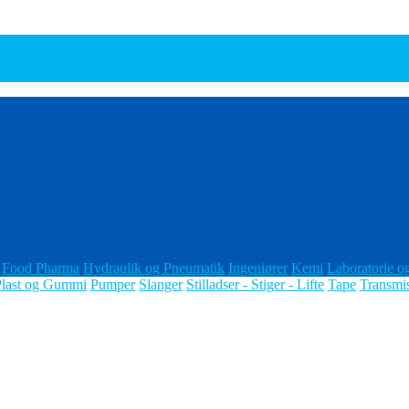
Food Pharma
Hydraulik og Pneumatik
Ingeniører
Kemi
Laboratorie o
Plast og Gummi
Pumper
Slanger
Stilladser - Stiger - Lifte
Tape
Transmi