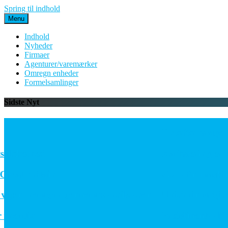
Spring til indhold
Menu
Indhold
Nyheder
Firmaer
Agenturer/varemærker
Omregn enheder
Formelsamlinger
Sidste Nyt
Hvorfor bruge tre 
ikkerhed
Kalibrering er ikke 
at Britain
G3 – En maskine. 
ejen frem går gennem værdikæden
Unidrain udgiver f
ealtid
ProMinent – Ny sens