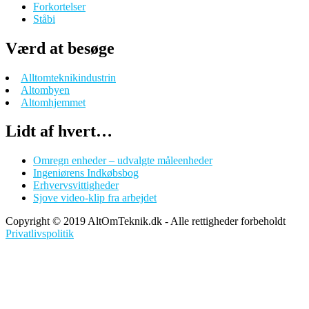
Forkortelser
Ståbi
Værd at besøge
Alltomteknikindustrin
Altombyen
Altomhjemmet
Lidt af hvert…
Omregn enheder – udvalgte måleenheder
Ingeniørens Indkøbsbog
Erhvervsvittigheder
Sjove video-klip fra arbejdet
Copyright © 2019 AltOmTeknik.dk - Alle rettigheder forbeholdt
Privatlivspolitik