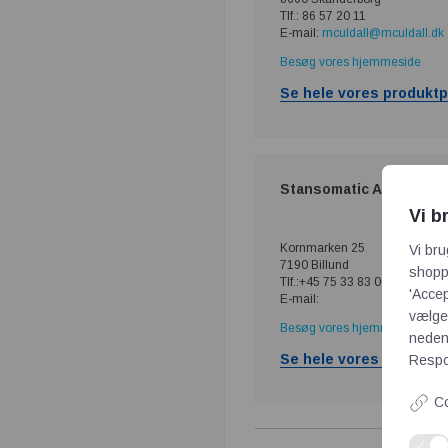
Tlf.: 86 57 20 11
E-mail:
mculdall@mculdall.dk
Besøg vores hjemmeside
Se hele vores produktp
Stansomatic A/S
Vi b
Kornmarken 25
Vi bru
7190 Billund
shoppi
Tlf.:+45 75 33 83 00
'Accep
E-mail:
vælge,
Besøg vores hjemmeside
neden
Se hele vores produktp
Respon
Co