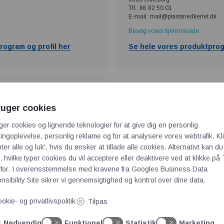
Tlf.: 86 82 50 01
E-mail: mail@plastsnedkeriet.dk
Besøg vores hjemmeside
rogram og profil her
Se hele vores produktprog
ruger cookies
ger cookies og lignende teknologier for at give dig en personlig
ngoplevelse, personlig reklame og for at analysere vores webtrafik. Kl
ter alle og luk', hvis du ønsker at tillade alle cookies. Alternativt kan du
 hvilke typer cookies du vil acceptere eller deaktivere ved at klikke på 
for. I overensstemmelse med kravene fra
Googles Business Data
rogram og profil her
sibility Site
sikrer vi gennemsigtighed og kontrol over dine data.
okie- og privatlivspolitik
Tilpas
Nødvendig
Funktionel
Statistik
Marketing