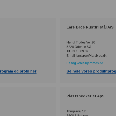
:
Lars Broe Rustfri stål A/S
Herluf Trolles Vej 20
5220 Odense SØ
Tlf.:63 15 09 09
Email: larsbroe@larsbroe.dk
Besøg vores hjemmeside
rogram og profil her
Se hele vores produktprog
Plastsnedkeriet ApS
Thrigesvej 12
8600 Silkeborg