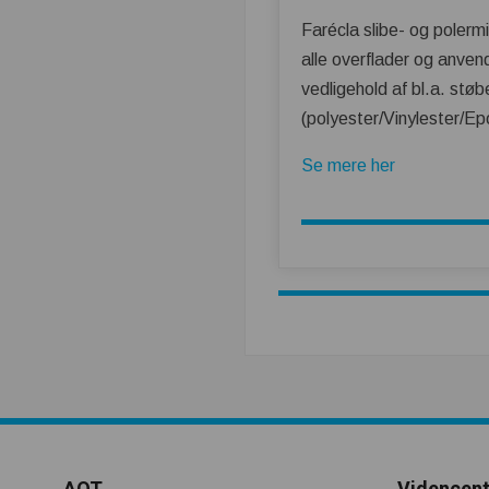
Farécla slibe- og polermid
alle overflader og anvend
vedligehold af bl.a. stø
(polyester/Vinylester/Ep
Se mere her