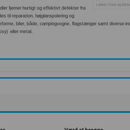
Lakker, Plast og Metal
ler fjerner hurtigt og effektivt defekter fra
es til reparation, højglanspolering og
beforme, biler, både, campingvogne, flagstænger samt diverse ind
oxy) eller metal.