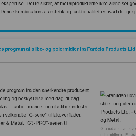
 ekspertise. Dette sikrer, at metalprodukterne ikke alene ser 
Denne kombination af æstetik og funktionalitet er hvad der gør p
 program af slibe- og polermidler fra Farécla Products Ltd.
ulde program fra den anerkendte producent
olering og beskyttelse med dag-til-dag
plast-, auto-, marine- og glasfiber-industri.
velkendte ”G-serie” til lakoverflader,
fiber & Metal, ”G3-PRO”-serien til
Granudan udvider vor
polermidler fra Farécl