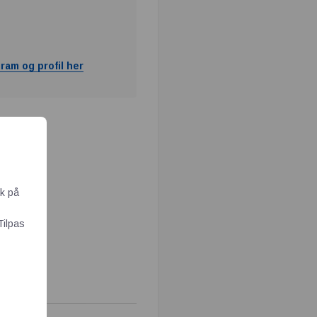
ram og profil her
ik på
Tilpas