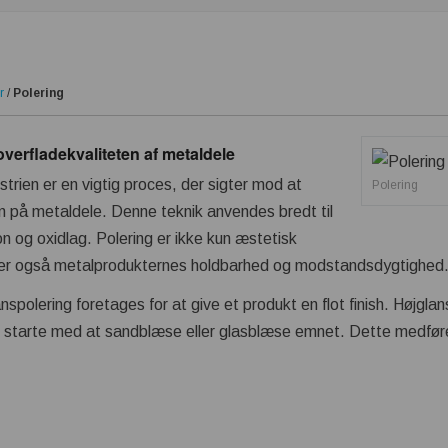
r
/
Polering
overfladekvaliteten af metaldele
strien er en vigtig proces, der sigter mod at
Polering
n på metaldele. Denne teknik anvendes bredt til
on og oxidlag. Polering er ikke kun æstetisk
drer også metalprodukternes holdbarhed og modstandsdygtighed
anspolering foretages for at give et produkt en flot finish. Højgla
 starte med at sandblæse eller glasblæse emnet. Dette medfører