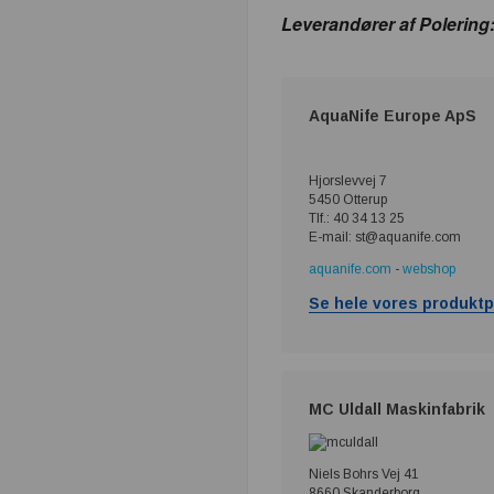
Leverandører af Polering
AquaNife Europe ApS
Hjorslevvej 7
5450 Otterup
Tlf.: 40 34 13 25
E-mail: st@aquanife.com
aquanife.com
-
webshop
Se hele vores produktp
MC Uldall Maskinfabrik
Niels Bohrs Vej 41
8660 Skanderborg