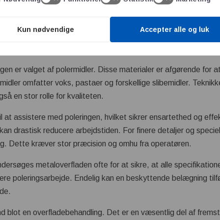
n under poleringsprocessen. Først renses overfladen grundigt for
Kun nødvendige
Accepter alle og luk
 sikrer, at ingen urenheder forringer det endelige resultat. Herefte
slibematerialer. Disse kan variere fra fine til grove, afhængigt af 
ngen er valget af polermidler. Disse materialer er afgørende for 
rmidler omfatter voks, pastaer og forskellige slibemidler. Tekni
gså en stor rolle for kvaliteten.
 at assistere med poleringen, hvilket sikrer ensartethed og effek
 kan drastisk reducere arbejdstiden. For finere detaljer og specie
g. Dette kræver stor præcision og omhu fra operatøren.
ersøges metaloverfladen ofte for at sikre, at alle specifikationer
gere poleringsarbejde. Endelig kan en beskyttende belægning tilfø
ade.
d blot en overfladebehandling. Det er en væsentlig del af fremst