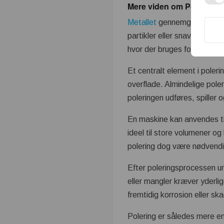
Mere viden om Polering:
Metallet
gennemgår flere tri
partikler eller snavs. Dette
hvor der bruges forskellige 
Et centralt element i poleri
overflade. Almindelige pole
poleringen udføres, spiller o
En maskine kan anvendes til
ideel til store volumener og
polering dog være nødvendi
Efter poleringsprocessen und
eller mangler kræver yderli
fremtidig korrosion eller sk
Polering er således mere en