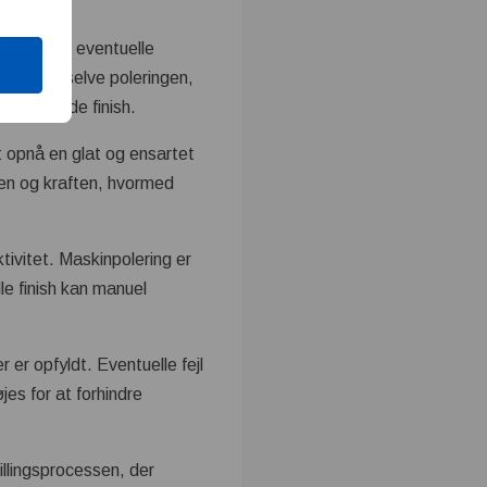
 at fjerne eventuelle
r starter selve poleringen,
det ønskede finish.
at opnå en glat og ensartet
kken og kraften, hvormed
tivitet. Maskinpolering er
lle finish kan manuel
 er opfyldt. Eventuelle fejl
jes for at forhindre
illingsprocessen, der