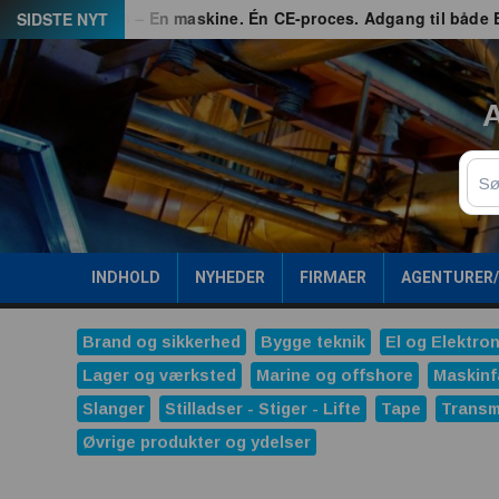
Spring
ed
G3 – En maskine. Én CE-proces. Adgang til både EU og G
SIDSTE NYT
til
indhold
A
Sø
INDHOLD
NYHEDER
FIRMAER
AGENTURER
Brand og sikkerhed
Bygge teknik
El og Elektron
Lager og værksted
Marine og offshore
Maskinf
Slanger
Stilladser - Stiger - Lifte
Tape
Transm
Øvrige produkter og ydelser