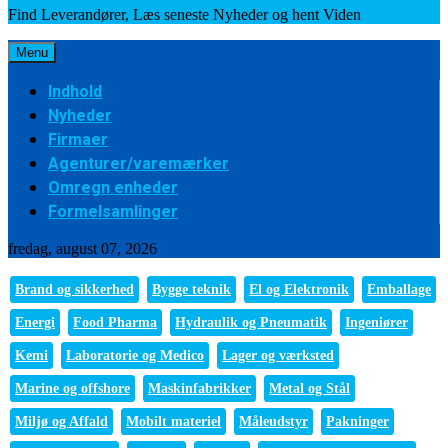
Find Leverandører, Læs seneste Nyheder og hent Viden
Menu
Indhold
Nyheder
Firmaer
Agenturer/varemærker
Omregn enheder
Formelsamlinger
fredag, august 07, 2026
Brand og sikkerhed
Bygge teknik
El og Elektronik
Emballage
Energi
Food Pharma
Hydraulik og Pneumatik
Ingeniører
Kemi
Laboratorie og Medico
Lager og værksted
Marine og offshore
Maskinfabrikker
Metal og Stål
Miljø og Affald
Mobilt materiel
Måleudstyr
Pakninger