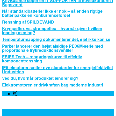
KeyBalance søger en IT SUPPORTER til hovedkontoret i
Bagsværd
Når standardbatterier ikke er nok – så er den rigtige
batteripakke en konkurrencefordel
Rensning af SPILDEVAND
Krympeflex vs. strømpeflex – hvornår giver hvilken
løsning mening?
Temperaturmapping dokumenterer det, øjet ikke kan se
Parker lancerer den højst alsidige PE06M-serie med
proportionale trykreduktionsventiler
FRIES Tech – rengøringskurve til effektiv
komponentrensning
IE5-elmotorer sætter nye standarder for energieffektivitet
i industrien
Ved du, hvornår produktet ændrer sig?
Elektromotoren er drivkraften bag moderne industri
Facebook
Linkedin
Twitter
Leverandører, Nyheder og Viden