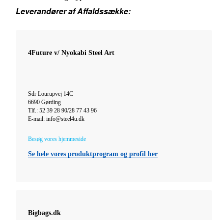
Leverandører af Affaldssække:
4Future v/ Nyokabi Steel Art
Sdr Lourupvej 14C
6690 Gørding
Tlf.: 52 39 28 90/28 77 43 96
E-mail: info@steel4u.dk
Besøg vores hjemmeside
Se hele vores produktprogram og profil her
Bigbags.dk