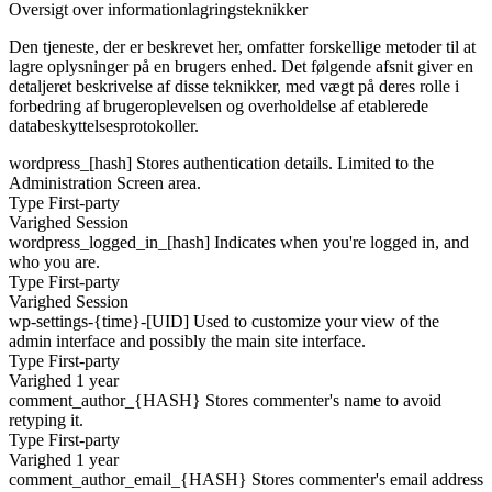
Oversigt over informationlagringsteknikker
Den tjeneste, der er beskrevet her, omfatter forskellige metoder til at
lagre oplysninger på en brugers enhed. Det følgende afsnit giver en
detaljeret beskrivelse af disse teknikker, med vægt på deres rolle i
forbedring af brugeroplevelsen og overholdelse af etablerede
databeskyttelsesprotokoller.
wordpress_[hash]
Stores authentication details. Limited to the
Administration Screen area.
Type
First-party
Varighed
Session
wordpress_logged_in_[hash]
Indicates when you're logged in, and
who you are.
Type
First-party
Varighed
Session
wp-settings-{time}-[UID]
Used to customize your view of the
admin interface and possibly the main site interface.
Type
First-party
Varighed
1 year
comment_author_{HASH}
Stores commenter's name to avoid
retyping it.
Type
First-party
Varighed
1 year
comment_author_email_{HASH}
Stores commenter's email address