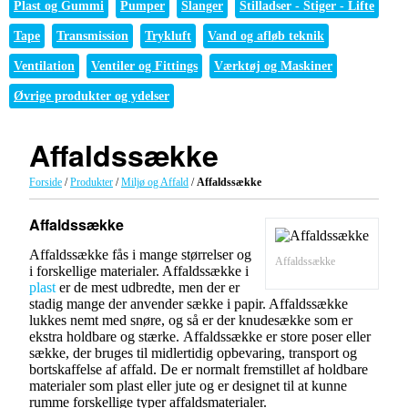
Plast og Gummi
Pumper
Slanger
Stilladser - Stiger - Lifte
Tape
Transmission
Trykluft
Vand og afløb teknik
Ventilation
Ventiler og Fittings
Værktøj og Maskiner
Øvrige produkter og ydelser
Affaldssække
Forside
/
Produkter
/
Miljø og Affald
/
Affaldssække
Affaldssække
Affaldssække fås i mange størrelser og
Affaldssække
i forskellige materialer. Affaldssække i
plast
er de mest udbredte, men der er
stadig mange der anvender sække i papir. Affaldssække
lukkes nemt med snøre, og så er der knudesække som er
ekstra holdbare og stærke. Affaldssække er store poser eller
sække, der bruges til midlertidig opbevaring, transport og
bortskaffelse af affald. De er normalt fremstillet af holdbare
materialer som plast eller jute og er designet til at kunne
rumme forskellige typer affaldsmaterialer.