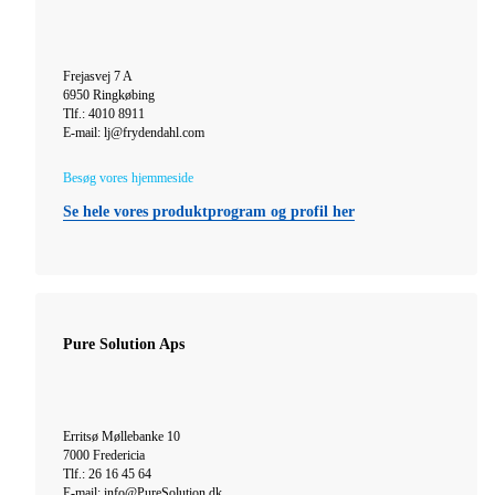
Frejasvej 7 A
6950 Ringkøbing
Tlf.: 4010 8911
E-mail: lj@frydendahl.com
Besøg vores hjemmeside
Se hele vores produktprogram og profil her
Pure Solution Aps
Erritsø Møllebanke 10
7000 Fredericia
Tlf.: 26 16 45 64
E-mail: info@PureSolution.dk