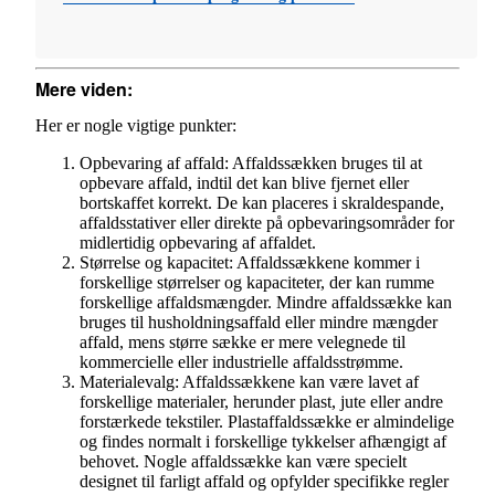
Mere viden:
Her er nogle vigtige punkter:
Opbevaring af affald: Affaldssækken bruges til at
opbevare affald, indtil det kan blive fjernet eller
bortskaffet korrekt. De kan placeres i skraldespande,
affaldsstativer eller direkte på opbevaringsområder for
midlertidig opbevaring af affaldet.
Størrelse og kapacitet: Affaldssækkene kommer i
forskellige størrelser og kapaciteter, der kan rumme
forskellige affaldsmængder. Mindre affaldssække kan
bruges til husholdningsaffald eller mindre mængder
affald, mens større sække er mere velegnede til
kommercielle eller industrielle affaldsstrømme.
Materialevalg: Affaldssækkene kan være lavet af
forskellige materialer, herunder plast, jute eller andre
forstærkede tekstiler. Plastaffaldssække er almindelige
og findes normalt i forskellige tykkelser afhængigt af
behovet. Nogle affaldssække kan være specielt
designet til farligt affald og opfylder specifikke regler