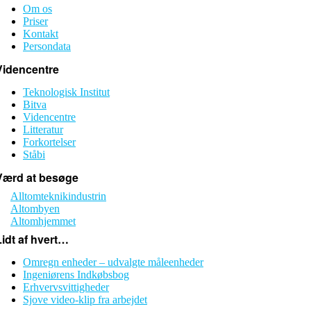
Om os
Priser
Kontakt
Persondata
Videncentre
Teknologisk Institut
Bitva
Videncentre
Litteratur
Forkortelser
Ståbi
Værd at besøge
Alltomteknikindustrin
Altombyen
Altomhjemmet
Lidt af hvert…
Omregn enheder – udvalgte måleenheder
Ingeniørens Indkøbsbog
Erhvervsvittigheder
Sjove video-klip fra arbejdet