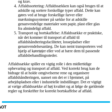
og krav.
Affaldssortering: Affaldssækken kan også bruges til at
adskille og sortere forskellige typer affald. Dette kan
gøres ved at bruge forskellige farver eller
mærkningssystemer på sække for at adskille
genanvendelige materialer som papir, plast eller glas
fra almindeligt affald.
Transport og bortskaffelse: Affaldssække er praktiske,
når det kommer til transport af affald til
affaldshåndteringsfaciliteter, lossepladser eller
genanvendelsesanlæg. De kan nemt transporteres ved
hjælp af køretøjer eller ved at bære dem til passende
affaldsbehandlingssteder.
Affaldssække spiller en vigtig rolle i den midlertidige
opbevaring og transport af affald. Ved korrekt brug kan de
bidrage til at holde omgivelserne rene og organisere
affaldshåndteringen, uanset om det er i hjemmet, på
arbejdspladsen eller i industrielle indstillinger. Det er vigtigt
at vælge affaldssække af høj kvalitet og at følge de gældende
regler og forskrifter for korrekt bortskaffelse af affald.
AOT