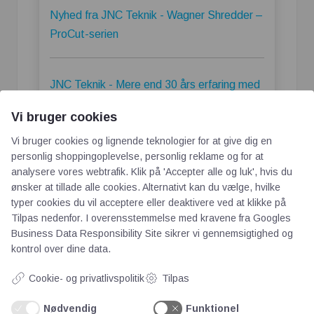
Nyhed fra JNC Teknik - Wagner Shredder –
ProCut-serien
JNC Teknik - Mere end 30 års erfaring med
konstruktion af shredder
Vi bruger cookies
Vi bruger cookies og lignende teknologier for at give dig en
JNC Teknik - KYOTO TR 180 FERROUS
personlig shoppingoplevelse, personlig reklame og for at
analysere vores webtrafik. Klik på 'Accepter alle og luk', hvis du
SCRAP SHREDDER
ønsker at tillade alle cookies. Alternativt kan du vælge, hvilke
typer cookies du vil acceptere eller deaktivere ved at klikke på
Tilpas nedenfor. I overensstemmelse med kravene fra
Googles
JNC Teknik - Mere end 30 års erfaring af
Business Data Responsibility Site
sikrer vi gennemsigtighed og
konstruktion af shredders til alle former for
kontrol over dine data.
PLAST
Cookie- og privatlivspolitik
Tilpas
Nødvendig
Funktionel