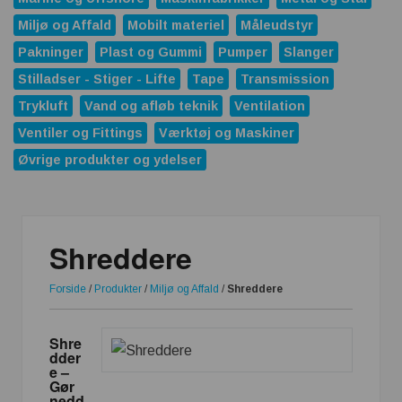
Miljø og Affald
Mobilt materiel
Måleudstyr
Pakninger
Plast og Gummi
Pumper
Slanger
Stilladser - Stiger - Lifte
Tape
Transmission
Trykluft
Vand og afløb teknik
Ventilation
Ventiler og Fittings
Værktøj og Maskiner
Øvrige produkter og ydelser
Shreddere
Forside
/
Produkter
/
Miljø og Affald
/
Shreddere
Shre
dder
e –
Gør
nedd