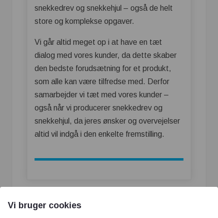
snekkedrev og snekkehjul – også de helt
store og komplekse opgaver.
Vi går altid meget op i at have en tæt
dialog med vores kunder, da dette skaber
den bedste forudsætning for et produkt,
som alle kan være tilfredse med. Derfor
samarbejder vi tæt med vores kunder –
også når vi producerer snekkedrev og
snekkehjul, da jeres ønsker og overvejelser
altid vil indgå i den enkelte fremstilling.
Vi bruger cookies