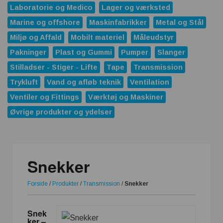
Laboratorie og Medico
Lager og værksted
Marine og offshore
Maskinfabrikker
Metal og Stål
Miljø og Affald
Mobilt materiel
Måleudstyr
Pakninger
Plast og Gummi
Pumper
Slanger
Stilladser - Stiger - Lifte
Tape
Transmission
Trykluft
Vand og afløb teknik
Ventilation
Ventiler og Fittings
Værktøj og Maskiner
Øvrige produkter og ydelser
Snekker
Forside
/
Produkter
/
Transmission
/
Snekker
Snek
ker –