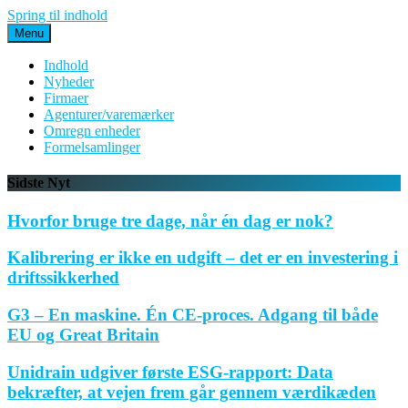
Spring til indhold
Menu
Indhold
Nyheder
Firmaer
Agenturer/varemærker
Omregn enheder
Formelsamlinger
Sidste Nyt
Hvorfor bruge tre dage, når én dag er nok?
Kalibrering er ikke en udgift – det er en investering i
driftssikkerhed
G3 – En maskine. Én CE-proces. Adgang til både
EU og Great Britain
Unidrain udgiver første ESG-rapport: Data
bekræfter, at vejen frem går gennem værdikæden