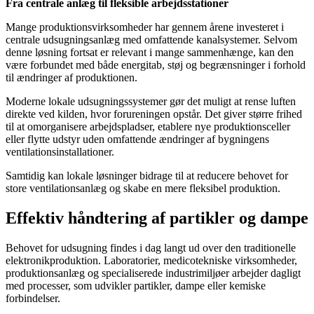
Fra centrale anlæg til fleksible arbejdsstationer
Mange produktionsvirksomheder har gennem årene investeret i
centrale udsugningsanlæg med omfattende kanalsystemer. Selvom
denne løsning fortsat er relevant i mange sammenhænge, kan den
være forbundet med både energitab, støj og begrænsninger i forhold
til ændringer af produktionen.
Moderne lokale udsugningssystemer gør det muligt at rense luften
direkte ved kilden, hvor forureningen opstår. Det giver større frihed
til at omorganisere arbejdspladser, etablere nye produktionsceller
eller flytte udstyr uden omfattende ændringer af bygningens
ventilationsinstallationer.
Samtidig kan lokale løsninger bidrage til at reducere behovet for
store ventilationsanlæg og skabe en mere fleksibel produktion.
Effektiv håndtering af partikler og dampe
Behovet for udsugning findes i dag langt ud over den traditionelle
elektronikproduktion. Laboratorier, medicotekniske virksomheder,
produktionsanlæg og specialiserede industrimiljøer arbejder dagligt
med processer, som udvikler partikler, dampe eller kemiske
forbindelser.