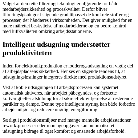
Valget af den rette filtreringsteknologi er afgørende for både
medarbejdersikkerhed og proceskvalitet. Derfor bliver
filtreringsløsninger i stigende grad tilpasset de konkrete stoffer og
processer, der håndteres i virksomheden. Det giver mulighed for en
mere målrettet beskyttelse af medarbejderne og en bedre kontrol
med luftkvaliteten omkring arbejdsstationerne.
Intelligent udsugning understøtter
produktiviteten
Inden for elektronikproduktion er lodderøgsudsugning en vigtig del
af arbejdspladsens sikkerhed. Her ses en stigende tendens til, at
udsugningsløsninger integreres direkte med produktionsudstyret.
Ved at koble udsugningen til arbejdsprocessen kan systemet
automatisk aktiveres, når arbejdet påbegyndes, og fortsætte
kortvarigt efter afslutning for at sikre effektiv fjernelse af resterende
partikler og dampe. Denne type intelligent styring kan både forbedre
arbejdsmiljøet og reducere unødigt energiforbrug.
Særligt i produktionsmiljøer med mange manuelle arbejdsstationer,
rework-processer eller montageopgaver kan automatiseret
udsugning bidrage til øget komfort og ensartede arbejdsforhold.