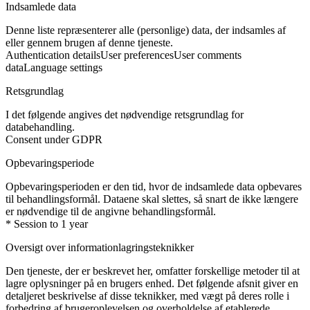
Indsamlede data
Denne liste repræsenterer alle (personlige) data, der indsamles af
eller gennem brugen af denne tjeneste.
Authentication details
User preferences
User comments
data
Language settings
Retsgrundlag
I det følgende angives det nødvendige retsgrundlag for
databehandling.
Consent under GDPR
Opbevaringsperiode
Opbevaringsperioden er den tid, hvor de indsamlede data opbevares
til behandlingsformål. Dataene skal slettes, så snart de ikke længere
er nødvendige til de angivne behandlingsformål.
* Session to 1 year
Oversigt over informationlagringsteknikker
Den tjeneste, der er beskrevet her, omfatter forskellige metoder til at
lagre oplysninger på en brugers enhed. Det følgende afsnit giver en
detaljeret beskrivelse af disse teknikker, med vægt på deres rolle i
forbedring af brugeroplevelsen og overholdelse af etablerede