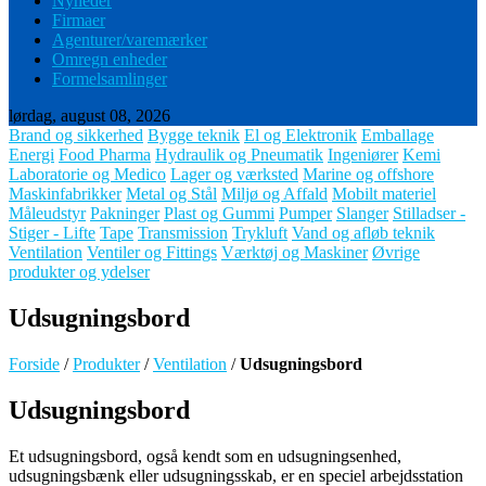
Nyheder
Firmaer
Agenturer/varemærker
Omregn enheder
Formelsamlinger
lørdag, august 08, 2026
Brand og sikkerhed
Bygge teknik
El og Elektronik
Emballage
Energi
Food Pharma
Hydraulik og Pneumatik
Ingeniører
Kemi
Laboratorie og Medico
Lager og værksted
Marine og offshore
Maskinfabrikker
Metal og Stål
Miljø og Affald
Mobilt materiel
Måleudstyr
Pakninger
Plast og Gummi
Pumper
Slanger
Stilladser -
Stiger - Lifte
Tape
Transmission
Trykluft
Vand og afløb teknik
Ventilation
Ventiler og Fittings
Værktøj og Maskiner
Øvrige
produkter og ydelser
Udsugningsbord
Forside
/
Produkter
/
Ventilation
/
Udsugningsbord
Udsugningsbord
Et udsugningsbord, også kendt som en udsugningsenhed,
udsugningsbænk eller udsugningsskab, er en speciel arbejdsstation