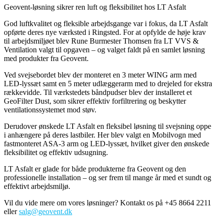
Geovent-løsning sikrer ren luft og fleksibilitet hos LT Asfalt
God luftkvalitet og fleksible arbejdsgange var i fokus, da LT Asfalt
opførte deres nye værksted i Ringsted. For at opfylde de høje krav
til arbejdsmiljøet blev Rune Burmester Thomsen fra LT VVS &
Ventilation valgt til opgaven – og valget faldt på en samlet løsning
med produkter fra Geovent.
Ved svejsebordet blev der monteret en 3 meter WING arm med
LED-lyssæt samt en 5 meter udlæggerarm med to drejeled for ekstra
rækkevidde. Til værkstedets båndpudser blev der installeret et
GeoFilter Dust, som sikrer effektiv forfiltrering og beskytter
ventilationssystemet mod støv.
Derudover ønskede LT Asfalt en fleksibel løsning til svejsning oppe
i anhængere på deres lastbiler. Her blev valgt en Mobilvogn med
fastmonteret ASA-3 arm og LED-lyssæt, hvilket giver den ønskede
fleksibilitet og effektiv udsugning.
LT Asfalt er glade for både produkterne fra Geovent og den
professionelle installation – og ser frem til mange år med et sundt og
effektivt arbejdsmiljø.
Vil du vide mere om vores løsninger? Kontakt os på +45 8664 2211
eller
salg@geovent.dk