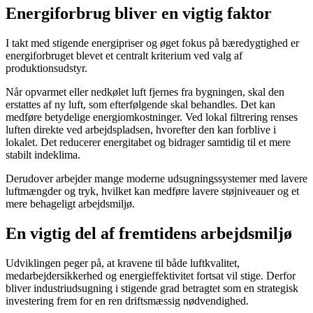
Energiforbrug bliver en vigtig faktor
I takt med stigende energipriser og øget fokus på bæredygtighed er
energiforbruget blevet et centralt kriterium ved valg af
produktionsudstyr.
Når opvarmet eller nedkølet luft fjernes fra bygningen, skal den
erstattes af ny luft, som efterfølgende skal behandles. Det kan
medføre betydelige energiomkostninger. Ved lokal filtrering renses
luften direkte ved arbejdspladsen, hvorefter den kan forblive i
lokalet. Det reducerer energitabet og bidrager samtidig til et mere
stabilt indeklima.
Derudover arbejder mange moderne udsugningssystemer med lavere
luftmængder og tryk, hvilket kan medføre lavere støjniveauer og et
mere behageligt arbejdsmiljø.
En vigtig del af fremtidens arbejdsmiljø
Udviklingen peger på, at kravene til både luftkvalitet,
medarbejdersikkerhed og energieffektivitet fortsat vil stige. Derfor
bliver industriudsugning i stigende grad betragtet som en strategisk
investering frem for en ren driftsmæssig nødvendighed.