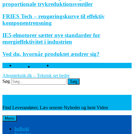
proportionale trykreduktionsventiler
FRIES Tech – rengøringskurve til effektiv
komponentrensning
IE5-elmotorer sætter nye standarder for
energieffektivitet i industrien
Ved du, hvornår produktet ændrer sig?
Facebook
Twitter
Linkedin
Altomteknik.dk – Teknisk set bedre
Søg
Søg
Leverandører, Nyheder og Viden
Find Leverandører, Læs seneste Nyheder og hent Viden
Menu
Indhold