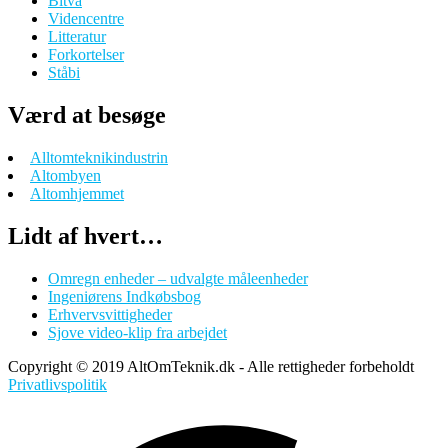
Bitva
Videncentre
Litteratur
Forkortelser
Ståbi
Værd at besøge
Alltomteknikindustrin
Altombyen
Altomhjemmet
Lidt af hvert…
Omregn enheder – udvalgte måleenheder
Ingeniørens Indkøbsbog
Erhvervsvittigheder
Sjove video-klip fra arbejdet
Copyright © 2019 AltOmTeknik.dk - Alle rettigheder forbeholdt
Privatlivspolitik