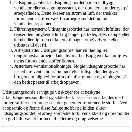
Udsugningsenhed: Udsugningsbordet har en indbygget
ventilator eller udsugningssystem, der opretter et undertryk på
arbejdsfladen. Dette skaber en strøm af luft, der trækker
forurenende stoffer væk fra arbejdsområdet og ind i
ventilationssystemet.
Filtreringssystem: Udsugningsbordet har normalt luftfiltre, der
renser den indgående luft og fanger partikler, støv, dampe eller
kemikalier, før den cirkulerer tilbage i omgivelserne eller
udsuges til det fri.
Arbejdsflade: Udsugningsbordet har en flad og let
rengøringsbar arbejdsflade, hvor arbejdsopgaver kan udføres,
mens forurenende stoffer fjernes.
Justerbare ventilationsåbninger: Nogle udsugningsborde har
justerbare ventilationsåbninger eller luftspjæld, der giver
brugeren mulighed for at styre luftstrømmen og retningen, så
den bedst passer til arbejdsopgaven.
Udsugningsborde er vigtige værktøjer for at beskytte
arbejdstagernes sundhed og sikkerhed. Især når der arbejdes med
farlige stoffer eller processer, der genererer forurenende stoffer. Ved
at opsamle og fjerne disse farlige stoffer på kilden sikrer
udsugningsbordet, at arbejdsområdet forbliver sikkert og opretholder
en god luftkvalitet for medarbejderne og omgivelserne.